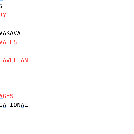
S
RY
VA
K
A
VA
VA
TES
I
AV
ELI
A
N
A
GES
G
A
TION
A
L