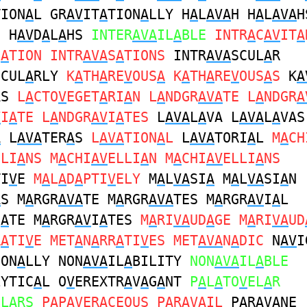
TION
A
L GR
AV
IT
A
TION
A
LLY H
A
L
AVA
H H
A
L
AVA
H
H H
AV
D
A
L
A
HS
INTER
AVA
IL
A
BLE
INTR
A
C
AV
IT
A
S
A
TION INTR
AVA
S
A
TIONS
INTR
AVA
SCUL
A
R
SCUL
A
RLY
K
A
TH
A
RE
V
OUS
A
K
A
TH
A
RE
V
OUS
A
S
K
A
AS
L
A
CTO
V
EGET
A
RI
A
N L
A
NDGR
AVA
TE L
A
NDGR
A
V
I
A
TE L
A
NDGR
AV
I
A
TES
L
AVA
L
A
VA L
AVA
L
A
VAS
A
L
AVA
TER
A
S
L
AVA
TION
A
L
L
AVA
TORI
A
L
M
A
CH
ELI
A
NS M
A
CHI
AV
ELLI
A
N M
A
CHI
AV
ELLI
A
NS
TI
V
E
M
A
L
A
D
A
PTI
V
ELY
M
A
L
VA
SI
A
M
A
L
VA
SI
A
N
A
S M
A
RGR
AVA
TE M
A
RGR
AVA
TES M
A
RGR
AV
I
A
L
I
A
TE M
A
RGR
AV
I
A
TES
M
A
RI
VA
UD
A
GE M
A
RI
VA
UD
R
A
TI
V
E MET
A
N
A
RR
A
TI
V
ES MET
AVA
N
A
DIC
N
AV
I
ION
A
LLY NON
AVA
IL
A
BILITY
NON
AVA
IL
A
BLE
LYTIC
A
L O
V
EREXTR
A
V
A
G
A
NT
P
A
L
A
TO
V
EL
A
R
EL
A
RS
P
A
P
AV
ER
A
CEOUS P
A
R
AVA
IL
P
A
R
AVA
NE