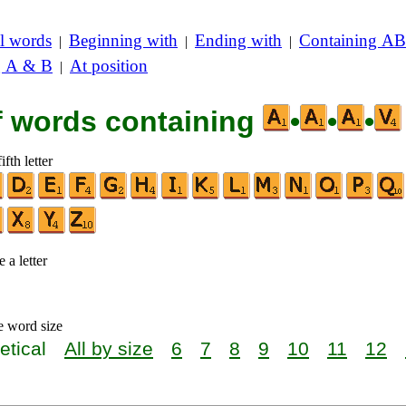
l words
Beginning with
Ending with
Containing AB
|
|
|
g A & B
At position
|
of words containing
•
•
•
ifth letter
 a letter
e word size
etical
All by size
6
7
8
9
10
11
12