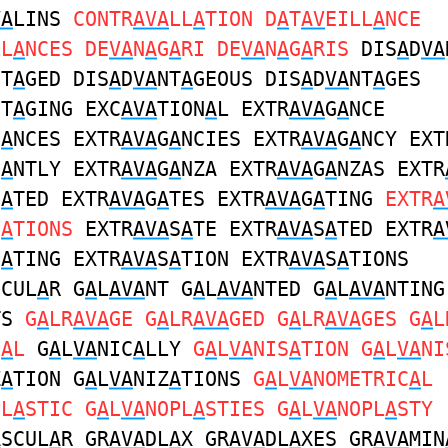
VA
LINS
CONTR
AVA
LL
A
TION D
A
T
AV
EILL
A
NCE
LL
A
NCES DE
VA
N
A
G
A
RI DE
VA
N
A
G
A
RIS
DIS
A
D
VA
NT
A
GED DIS
A
D
VA
NT
A
GEOUS DIS
A
D
VA
NT
A
GES
NT
A
GING EXC
AVA
TION
A
L EXTR
AVA
G
A
NCE
G
A
NCES EXTR
AVA
G
A
NCIES EXTR
AVA
G
A
NCY EXT
G
A
NTLY EXTR
AVA
G
A
NZA EXTR
AVA
G
A
NZAS EXTR
G
A
TED EXTR
AVA
G
A
TES EXTR
AVA
G
A
TING
EXTR
A
G
A
TIONS
EXTR
AVA
S
A
TE EXTR
AVA
S
A
TED EXTR
A
S
A
TING EXTR
AVA
S
A
TION EXTR
AVA
S
A
TIONS
SCUL
A
R G
A
L
AVA
NT G
A
L
AVA
NTED G
A
L
AVA
NTING
TS
G
A
LR
AVA
GE G
A
LR
AVA
GED G
A
LR
AVA
GES G
A
L
C
A
L
G
A
L
VA
NIC
A
LLY
G
A
L
VA
NIS
A
TION G
A
L
VA
NI
Z
A
TION G
A
L
VA
NIZ
A
TIONS
G
A
L
VA
NOMETRIC
A
L
PL
A
STIC G
A
L
VA
NOPL
A
STIES G
A
L
VA
NOPL
A
STY
A
SCUL
A
R GR
AVA
DL
A
X GR
AVA
DL
A
XES GR
AVA
MIN