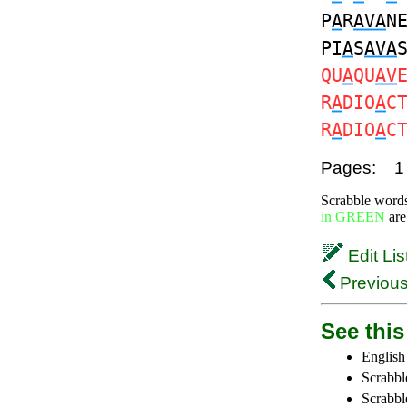
P
A
R
AVA
N
PI
A
S
AVA
QU
A
QU
AV
R
A
DIO
A
C
R
A
DIO
A
C
Pages:
1
Scrabble word
in GREEN
are
Edit Lis
Previous
See this 
English
Scrabbl
Scrabbl