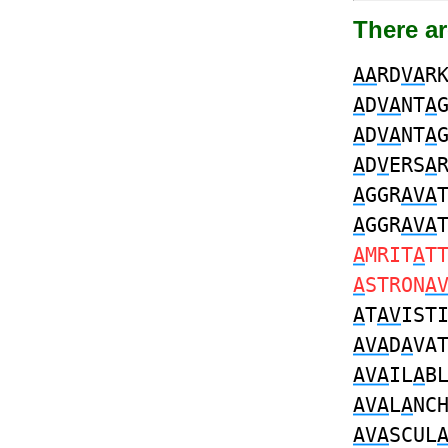
There a
AA
RD
VA
R
A
D
VA
NT
A
A
D
VA
NT
A
A
D
V
ERS
A
A
GGR
AVA
A
GGR
AVA
A
MRIT
A
T
A
STRON
A
A
T
AV
IST
AVA
D
A
VA
AVA
IL
A
B
AVA
L
A
NC
AVA
SCUL