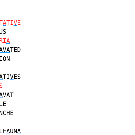
T
A
TI
V
E
US
RI
A
AVA
TED
ION
A
TI
V
ES
S
A
VAT
LE
NCHE
IF
A
UN
A