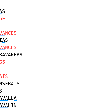
A
S
GE
VA
NCES
I
A
S
VA
NCES
R
AVA
NERS
GS
AIS
NSERAIS
S
AVA
LL
A
AVA
LIN