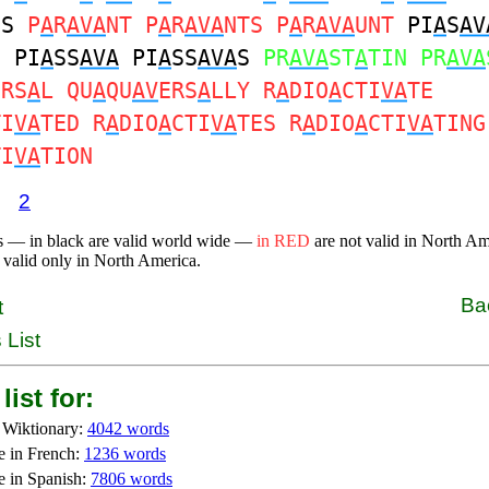
ES
P
A
R
AVA
NT P
A
R
AVA
NTS P
A
R
AVA
UNT
PI
A
S
AV
S PI
A
SS
AVA
PI
A
SS
AVA
S
PR
AVA
ST
A
TIN PR
AVA
ERS
A
L QU
A
QU
AV
ERS
A
LLY R
A
DIO
A
CTI
VA
TE
TI
VA
TED R
A
DIO
A
CTI
VA
TES R
A
DIO
A
CTI
VA
TING
TI
VA
TION
2
s — in black are valid world wide —
in RED
are not valid in North A
 valid only in North America.
Ba
t
 List
list for:
 Wiktionary:
4042 words
e in French:
1236 words
e in Spanish:
7806 words