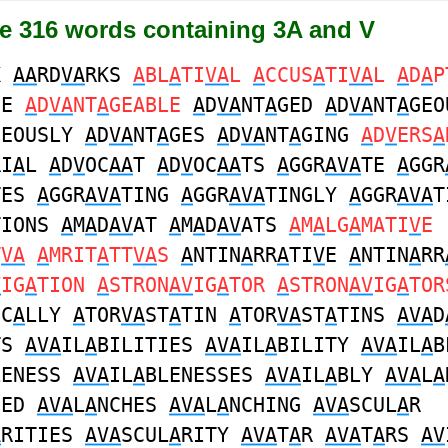
re 316 words containing 3A and V
K
AA
RD
VA
RKS
A
BL
A
TI
VA
L
A
CCUS
A
TI
VA
L
A
D
A
P
GE
A
D
VA
NT
A
GEABLE
A
D
VA
NT
A
GED
A
D
VA
NT
A
GEO
GEOUSLY
A
D
VA
NT
A
GES
A
D
VA
NT
A
GING
A
D
V
ERS
A
RI
A
L
A
D
V
OC
AA
T
A
D
V
OC
AA
TS
A
GGR
AVA
TE
A
GGR
TES
A
GGR
AVA
TING
A
GGR
AVA
TINGLY
A
GGR
AVA
T
TIONS
A
M
A
D
AV
AT
A
M
A
D
AV
ATS
A
M
A
LG
A
MATI
V
E
T
VA
A
MRIT
A
TT
VA
S
A
NTIN
A
RR
A
TI
V
E
A
NTIN
A
RR
V
IG
A
TION
A
STRON
AV
IG
A
TOR
A
STRON
AV
IG
A
TOR
IC
A
LLY
A
TOR
VA
ST
A
TIN
A
TOR
VA
ST
A
TINS
AVA
D
TS
AVA
IL
A
BILITIES
AVA
IL
A
BILITY
AVA
IL
A
B
LENESS
AVA
IL
A
BLENESSES
AVA
IL
A
BLY
AVA
L
A
HED
AVA
L
A
NCHES
AVA
L
A
NCHING
AVA
SCUL
A
R
A
RITIES
AVA
SCUL
A
RITY
AVA
T
A
R
AVA
T
A
RS
AV