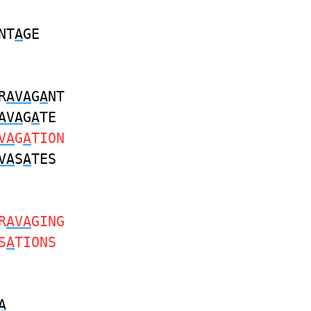
NT
A
GE
R
AVA
G
A
NT
AVA
G
A
TE
VA
G
A
TION
VA
S
A
TES
R
AVA
GING
S
A
TIONS
A