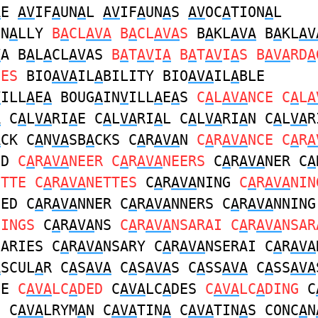
A
E
AV
IF
A
UN
A
L
AV
IF
A
UN
A
S
AV
OC
A
TION
A
L
ON
A
LLY
B
A
CL
AVA
B
A
CL
AVA
S
B
A
KL
AVA
B
A
KL
AV
V
A B
A
L
A
CL
AV
AS
B
A
T
AV
I
A
B
A
T
AV
I
A
S B
AVA
RD
A
GES
BIO
AVA
IL
A
BILITY BIO
AVA
IL
A
BLE
V
ILL
A
E
A
BOUG
A
IN
V
ILL
A
E
A
S
C
A
L
AVA
NCE C
A
L
A
A
C
A
L
VA
RI
A
E C
A
L
VA
RI
A
L C
A
L
VA
RI
A
N C
A
L
VA
R
A
CK C
A
N
VA
SB
A
CKS C
A
R
AVA
N
C
A
R
AVA
NCE C
A
R
A
ED
C
A
R
AVA
NEER C
A
R
AVA
NEERS
C
A
R
AVA
NER C
A
ETTE C
A
R
AVA
NETTES
C
A
R
AVA
NING
C
A
R
AVA
NIN
NED C
A
R
AVA
NNER C
A
R
AVA
NNERS C
A
R
AVA
NNING
NINGS
C
A
R
AVA
NS
C
A
R
AVA
NSARAI C
A
R
AVA
NSAR
SARIES C
A
R
AVA
NSARY C
A
R
AVA
NSERAI C
A
R
AVA
A
SCUL
A
R C
A
S
AVA
C
A
S
AVA
S C
A
SS
AVA
C
A
SS
AVA
DE
C
AVA
LC
A
DED
C
AVA
LC
A
DES
C
AVA
LC
A
DING
C
S C
AVA
LRYM
A
N C
AVA
TIN
A
C
AVA
TIN
A
S CONC
A
N