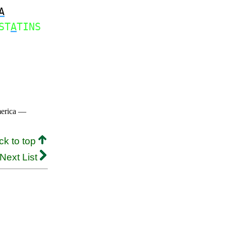
A
ST
A
TINS
merica —
ck to top
Next List