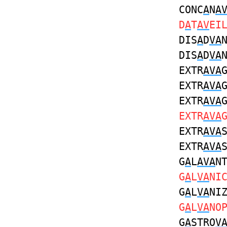
CONC
A
N
A
D
A
T
AV
EI
DIS
A
D
VA
DIS
A
D
VA
EXTR
AVA
EXTR
AVA
EXTR
AVA
EXTR
AVA
EXTR
AVA
EXTR
AVA
G
A
L
AVA
N
G
A
L
VA
NI
G
A
L
VA
NI
G
A
L
VA
NO
G
A
STRO
V