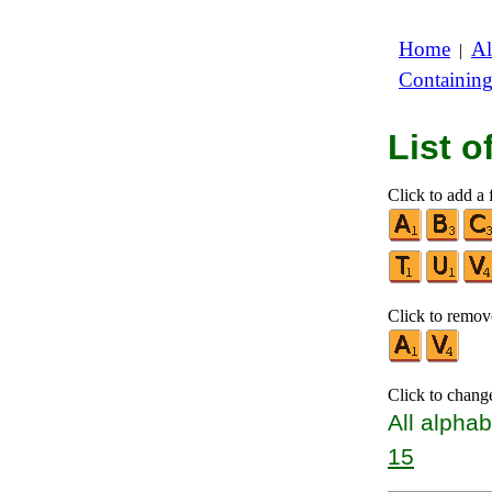
Home
Al
|
Containin
List 
Click to add a f
Click to remove
Click to chang
All alphab
15