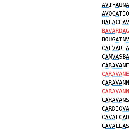
AV
IF
A
UN
AV
OC
A
TI
B
A
L
A
CL
A
B
AVA
RD
A
BOUG
A
IN
C
A
L
VA
RI
C
A
N
VA
SB
C
A
R
AVA
N
C
A
R
AVA
N
C
A
R
AVA
N
C
A
R
AVA
N
C
A
R
AVA
N
C
A
RDIO
V
C
AVA
LC
A
C
AVA
LL
A