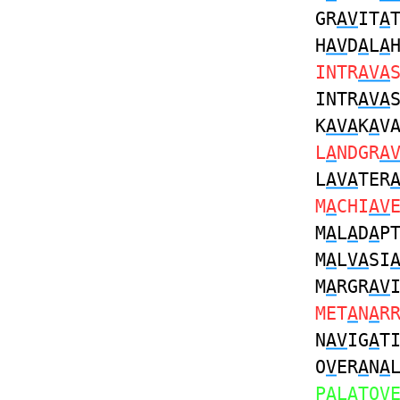
GR
AV
IT
A
H
AV
D
A
L
A
INTR
AVA
INTR
AVA
K
AVA
K
A
V
L
A
NDGR
A
L
AVA
TER
M
A
CHI
AV
M
A
L
A
D
A
P
M
A
L
VA
SI
M
A
RGR
AV
MET
A
N
A
R
N
AV
IG
A
T
O
V
ER
A
N
A
P
A
L
A
TO
V