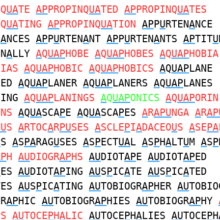
NQ
UA
TE
AP
PROPINQ
UA
TED
AP
PROPINQ
UA
TES
NQ
UA
TING
AP
PROPINQ
UA
TION
AP
P
U
RTEN
A
NCE
N
A
NCES
AP
P
U
RTEN
A
NT
AP
P
U
RTEN
A
NTS
AP
TIT
U
IN
A
LLY
A
Q
UAP
HOBE
A
Q
UAP
HOBES
A
Q
UAP
HOBIA
BIAS
A
Q
UAP
HOBIC
A
Q
UAP
HOBICS
A
Q
UAP
LANE
NED
A
Q
UAP
LANER
A
Q
UAP
LANERS
A
Q
UAP
LANES
NING
A
Q
UAP
LANINGS
A
Q
UAP
ONICS
A
Q
UAP
ORIN
INS
A
Q
UA
SCA
P
E
A
Q
UA
SCA
P
ES
A
R
APU
NGA
A
R
AP
PU
S
A
RTOC
A
R
PU
SES
A
SCLE
P
I
A
DACEO
U
S
A
SE
PA
U
S
A
S
PA
RAG
U
SES
A
S
P
ECT
UA
L
A
S
P
H
A
LT
U
M
A
S
P
AP
H
AU
DIOGR
AP
HS
AU
DIOT
AP
E
AU
DIOT
AP
ED
P
ES
AU
DIOT
AP
ING
AU
S
P
IC
A
TE
AU
S
P
IC
A
TED
TES
AU
S
P
IC
A
TING
AU
TOBIOGR
AP
HER
AU
TOBIO
GR
AP
HIC
AU
TOBIOGR
AP
HIES
AU
TOBIOGR
AP
HY
P
S
AU
TOCE
P
H
A
LIC
AU
TOCE
P
H
A
LIES
AU
TOCE
P
H