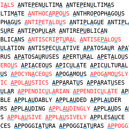
TI
A
LS
A
NTE
P
EN
U
LTIM
A
A
NTE
P
EN
U
LTIM
A
S
U
LTIM
A
TE
A
NTHOC
A
R
P
O
U
S
A
NTHRO
P
OPH
A
GO
U
S
OPH
A
G
U
S
A
NTI
P
ET
A
LO
U
S
A
NTI
P
L
A
G
U
E
A
NTI
P
L
A
S
U
RE
A
NTI
P
OP
U
L
A
R
A
NTIRE
PU
BLIC
A
N
U
BLIC
A
NS
A
NTISCRI
P
T
U
R
A
L
A
NTISE
PA
LO
U
S
C
U
L
A
TION
A
NTIS
P
EC
U
L
A
TIVE
APA
TOSA
U
R
APA
U
RUS
APA
TOSA
U
RUSES
AP
ERT
U
R
A
L
AP
ET
A
LO
U
S
TERO
U
S
AP
I
A
CEO
U
S
AP
IC
U
L
A
TE
AP
IC
U
LTUR
A
L
O
U
S
AP
OCYN
A
CEO
U
S
AP
OG
A
MO
U
S
AP
OG
A
MO
U
SLY
TIC
AP
OL
AU
STICS
AP
P
A
RAT
U
S
AP
P
A
RAT
U
SES
C
U
L
A
R
AP
PENDIC
U
L
A
RIAN
AP
PENDIC
U
L
A
TE
AP
ABLE
AP
PL
AU
DABLY
AP
PL
AU
DED
AP
PL
AU
DER
ERS
AP
PL
AU
DING
AP
PL
AU
DINGLY
AP
PL
AU
DS
A
ES
AP
PL
AU
SIVE
AP
PL
AU
SIVELY
AP
PLES
AU
CE
U
CES
AP
POGGI
A
T
U
RA
AP
POGGI
A
T
U
RAS
AP
POGG