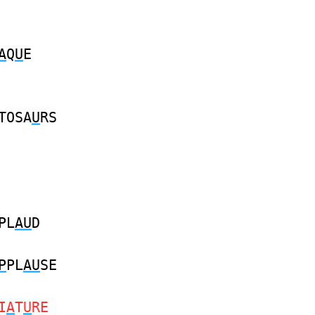
A
Q
U
E
TOSA
U
RS
PL
AU
D
P
PL
AU
SE
I
A
T
U
RE