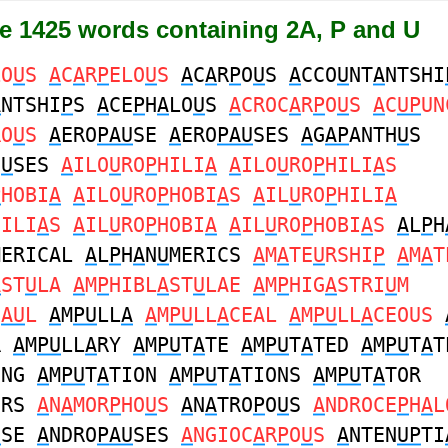
re 1425 words containing 2A, P and U
LO
U
S
A
C
A
R
P
ELO
U
S
A
C
A
R
P
O
U
S
A
CCO
U
NT
A
NTSHI
A
NTSHI
P
S
A
CE
P
H
A
LO
U
S
A
CROC
A
R
P
O
U
S
A
C
UP
UN
RO
U
S
A
ERO
PAU
SE
A
ERO
PAU
SES
A
G
AP
ANTH
U
S
H
U
SES
A
ILO
U
RO
P
HILI
A
A
ILO
U
RO
P
HILI
A
S
P
HOBI
A
A
ILO
U
RO
P
HOBI
A
S
A
IL
U
RO
P
HILI
A
HILI
A
S
A
IL
U
RO
P
HOBI
A
A
IL
U
RO
P
HOBI
A
S
A
L
P
H
MERICAL
A
L
P
H
A
N
U
MERICS
A
M
A
TE
U
RSHI
P
A
M
A
T
A
ST
U
LA
A
M
P
HIBL
A
ST
U
LAE
A
M
P
HIG
A
STRI
U
M
C
AU
L
A
M
PU
LL
A
A
M
PU
LL
A
CEAL
A
M
PU
LL
A
CEOUS
R
A
M
PU
LL
A
RY
A
M
PU
T
A
TE
A
M
PU
T
A
TED
A
M
PU
T
A
T
ING
A
M
PU
T
A
TION
A
M
PU
T
A
TIONS
A
M
PU
T
A
TOR
ORS
A
N
A
MOR
P
HO
U
S
A
N
A
TRO
P
O
U
S
A
NDROCE
P
H
A
L
U
SE
A
NDRO
PAU
SES
A
NGIOC
A
R
P
O
U
S
A
NTEN
UP
TI