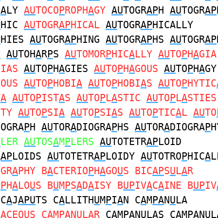
H
A
LY
AU
TOCO
P
ROPH
A
GY
AU
TOGR
AP
H
AU
TOGR
AP
P
HIC
AU
TOGR
AP
HICAL
AU
TOGR
AP
HICALLY
P
HIES
AU
TOGR
AP
HING
AU
TOGR
AP
HS
AU
TOGR
AP
P
AU
TOH
A
R
P
S
AU
TOMOR
P
HIC
A
LLY
AU
TO
P
H
A
GIA
GIAS
AU
TO
P
H
A
GIES
AU
TO
P
H
A
GOUS
AU
TO
P
H
A
GY
NOUS
AU
TO
P
HOBI
A
AU
TO
P
HOBI
A
S
AU
TO
P
HYTIC
T
A
AU
TO
P
IST
A
S
AU
TO
P
L
A
STIC
AU
TO
P
L
A
STIES
STY
AU
TO
P
SI
A
AU
TO
P
SI
A
S
AU
TO
P
TIC
A
L
AU
TO
IOGRA
P
H
AU
TOR
A
DIOGRA
P
HS
AU
TOR
A
DIOGRA
P
H
P
LER
AU
TOS
A
M
P
LERS
AU
TOTETR
AP
LOID
R
AP
LOIDS
AU
TOTETR
AP
LOIDY
AU
TOTRO
P
HIC
A
L
OGR
A
PHY B
A
CTERIO
P
H
A
GO
U
S BIC
AP
S
U
L
A
R
E
P
H
A
LO
U
S B
U
M
P
S
A
D
A
ISY B
UP
IV
A
C
A
INE B
UP
IV
 C
A
J
APU
TS C
A
LLITH
U
M
P
I
A
N C
A
M
PA
N
U
LA
LACEOUS C
A
M
PA
N
U
LAR
C
A
M
PA
N
U
LAS C
A
M
PA
N
U
L