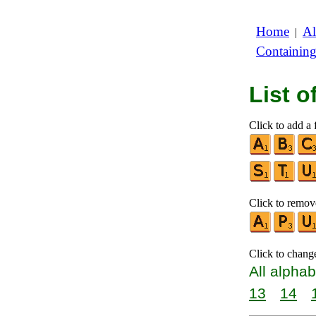
Home
Al
|
Containin
List 
Click to add a f
Click to remove
Click to chang
All alphab
13
14