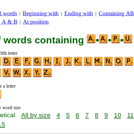
l words
Beginning with
Ending with
Containing AB
|
|
|
g A & B
At position
|
of words containing
•
•
•
ifth letter
 a letter
e word size
etical
All by size
4
5
6
7
8
9
10
11
15