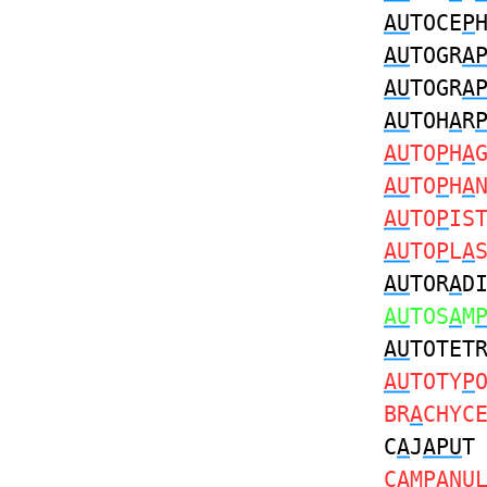
AU
TOCE
P
AU
TOGR
A
AU
TOGR
A
AU
TOH
A
R
AU
TO
P
H
A
AU
TO
P
H
A
AU
TO
P
IS
AU
TO
P
L
A
AU
TOR
A
D
AU
TOS
A
M
AU
TOTET
AU
TOTY
P
BR
A
CHYC
C
A
J
APU
T
C
A
M
PA
N
U