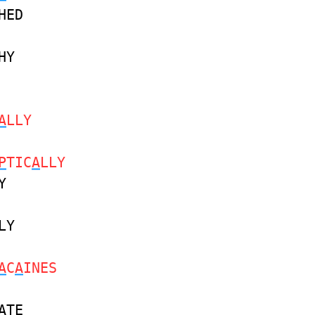
HED
HY
A
LLY
P
TIC
A
LLY
Y
LY
A
C
A
INES
ATE