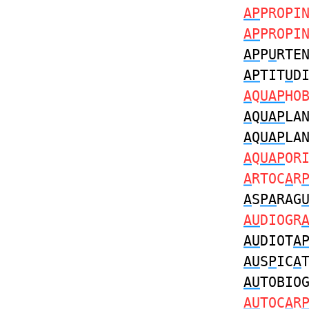
AP
PROPI
AP
PROPI
AP
P
U
RTE
AP
TIT
U
D
A
Q
UAP
HO
A
Q
UAP
LA
A
Q
UAP
LA
A
Q
UAP
OR
A
RTOC
A
R
A
S
PA
RAG
AU
DIOGR
AU
DIOT
A
AU
S
P
IC
A
AU
TOBIO
AU
TOC
A
R