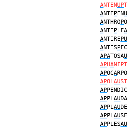
A
NTEN
UP
A
NTE
P
EN
A
NTHRO
P
A
NTI
P
LE
A
NTIRE
P
A
NTIS
P
E
APA
TOSA
AP
H
A
NIP
AP
OC
A
RP
AP
OL
AU
S
AP
PENDI
AP
PL
AU
D
AP
PL
AU
D
AP
PL
AU
S
AP
PLES
A