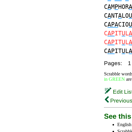
C
A
M
P
HOR
C
A
NT
A
LO
C
APA
CIO
C
AP
IT
U
L
C
AP
IT
U
L
C
AP
IT
U
L
Pages:
1
Scrabble word
in GREEN
are
Edit Lis
Previous
See this 
English
Scrabbl