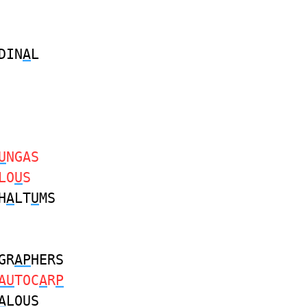
DIN
A
L
U
NGAS
LO
U
S
H
A
LT
U
MS
GR
AP
HERS
AU
TOC
A
R
P
A
LOUS