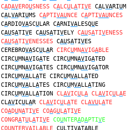
C
A
D
AV
ERO
U
SNESS C
A
LC
U
L
A
TI
V
E
C
A
L
VA
RI
U
M
C
A
L
VA
RI
U
MS
C
A
PTI
VAU
NCE C
A
PTI
VAU
NCES
C
A
RDIO
VA
SC
U
LAR C
A
RNI
VA
LESQ
U
E
C
AU
S
A
TI
V
E C
AU
S
A
TI
V
ELY
C
AU
S
A
TI
V
ENESS
C
AU
S
A
TI
V
ENESSES
C
AU
S
A
TI
V
ES
CEREBRO
VA
SC
U
L
A
R
CIRC
U
MN
AV
IG
A
BLE
CIRC
U
MN
AV
IG
A
TE CIRC
U
MN
AV
IG
A
TED
CIRC
U
MN
AV
IG
A
TES CIRC
U
MN
AV
IG
A
TOR
CIRC
U
M
VA
LL
A
TE CIRC
U
M
VA
LL
A
TED
CIRC
U
M
VA
LL
A
TES CIRC
U
M
VA
LL
A
TING
CIRC
U
M
VA
LL
A
TION
CL
AV
IC
U
L
A
CL
AV
IC
U
L
A
E
CL
AV
IC
U
L
A
R
CL
AV
IC
U
L
A
TE CL
AVU
L
A
TE
CO
A
D
U
N
A
TI
V
E CO
A
G
U
L
A
TI
V
E
CONGR
A
T
U
L
A
TI
V
E
CO
U
NTER
A
D
A
PTI
V
E
CO
U
NTER
VA
IL
A
BLE
C
U
LTI
VA
T
A
BLE