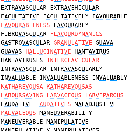
EXTR
AVA
SC
U
LAR EXTR
AV
EHIC
U
L
A
R
F
A
C
U
LT
A
TI
V
E F
A
C
U
LT
A
TI
V
ELY F
AV
O
U
R
A
BLE
F
AV
O
U
R
A
BLENESS
F
AV
O
U
R
A
BLY
FIBRO
VA
SC
U
L
A
R
FL
AV
O
U
RDYN
A
MICS
G
A
STRO
VA
SC
U
LAR
GR
A
N
U
L
A
TI
V
E
G
UAVA
G
UAVA
S
H
A
LL
U
CIN
A
TI
V
E
H
A
NT
AV
IR
U
S
H
A
NT
AV
IR
U
SES
INTERCL
AV
IC
U
L
A
R
INTR
AVA
SC
U
LAR INTR
AVA
SC
U
LARLY
IN
VA
L
UA
BLE IN
VA
L
UA
BLENESS IN
VA
L
UA
BLY
K
A
TH
A
RE
V
O
U
SA K
A
TH
A
RE
V
O
U
SAS
L
A
BO
U
RS
AV
ING L
A
R
VA
CEO
U
S L
A
R
V
IP
A
RO
U
S
L
AU
D
A
TI
V
E
L
AU
D
A
TI
V
ES
M
A
L
A
DJ
U
STI
V
E
M
A
L
VA
CEO
U
S
M
A
NE
UV
ER
A
BILITY
M
A
NE
UV
ER
A
BLE M
A
NIP
U
L
A
TI
V
E
M
A
NIP
U
L
A
TI
V
ELY M
A
NIP
U
L
A
TI
V
ES