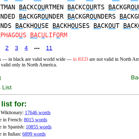
RTMAN
BA
CKC
OU
RTMEN
BA
CKC
OU
RTS
BA
CKGR
OU
U
NDED
BA
CKGR
OU
NDER
BA
CKGR
OU
NDERS
BA
CKG
U
NDS
BA
CKH
OU
SE
BA
CKH
OU
SES
BA
CK
OU
T
BA
CK
O
PHAGO
U
S
BA
C
U
LIF
O
RM
2
3
4
11
•••
s — in black are valid world wide —
in RED
are not valid in North A
 valid only in North America.
Ba
t
 List
list for:
 Wiktionary:
17646 words
e in French:
8015 words
e in Spanish:
10855 words
 in Italian:
6899 words