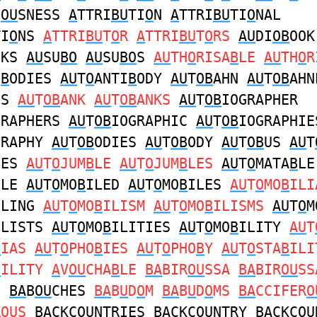
I
OU
SNESS
A
TTRI
BU
TI
O
N
A
TTRI
BU
TI
O
NAL
TI
O
NS
A
TTRI
BU
T
O
R
A
TTRI
BU
T
O
RS
AU
DI
OB
OOK
OKS
AU
SU
BO
AU
SU
BO
S
AU
TH
O
RISA
B
LE
AU
TH
O
R
I
B
ODIES
AU
T
O
ANTI
B
ODY
AU
T
OB
AHN
AU
T
OB
AHN
NS
AU
T
OB
ANK
AU
T
OB
ANKS
AU
T
OB
IOGRAPHER
GRAPHERS
AU
T
OB
IOGRAPHIC
AU
T
OB
IOGRAPHIE
GRAPHY
AU
T
OB
ODIES
AU
T
OB
ODY
AU
T
OB
US
AU
T
SES
AU
T
O
JUM
B
LE
AU
T
O
JUM
B
LES
AU
T
O
MATA
B
LE
ILE
AU
T
O
MO
B
ILED
AU
T
O
MO
B
ILES
AU
T
O
MO
B
ILI
ILING
AU
T
O
MO
B
ILISM
AU
T
O
MO
B
ILISMS
AU
T
O
M
ILISTS
AU
T
O
MO
B
ILITIES
AU
T
O
MO
B
ILITY
AU
T
B
IAS
AU
T
O
PHO
B
IES
AU
T
O
PHO
B
Y
AU
T
O
STA
B
ILI
B
ILITY
A
V
OU
CHA
B
LE
BA
BIR
OU
SSA
BA
BIR
OU
SS
E
BA
B
OU
CHES
BA
B
U
D
O
M
BA
B
U
D
O
MS
BA
CCIFER
O
RO
U
S
BA
CKC
OU
NTRIES
BA
CKC
OU
NTRY
BA
CKC
OU