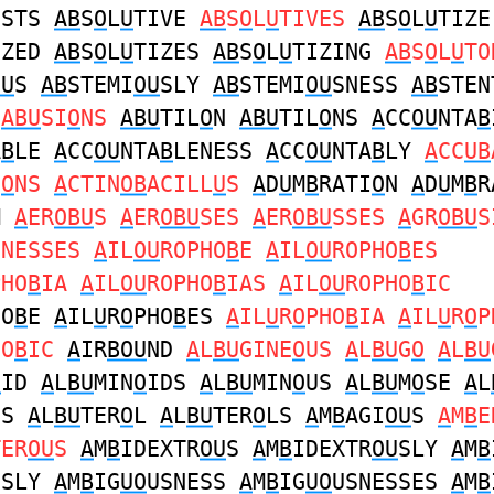
ISTS
AB
S
O
L
U
TIVE
AB
S
O
L
U
TIVES
AB
S
O
L
U
TIZE
IZED
AB
S
O
L
U
TIZES
AB
S
O
L
U
TIZING
AB
S
O
L
U
TO
OU
S
AB
STEMI
OU
SLY
AB
STEMI
OU
SNESS
AB
STEN
N
ABU
SI
O
NS
ABU
TIL
O
N
ABU
TIL
O
NS
A
CC
OU
NTA
B
A
B
LE
A
CC
OU
NTA
B
LENESS
A
CC
OU
NTA
B
LY
A
CC
UB
I
O
NS
A
CTIN
OB
ACILL
U
S
A
D
U
M
B
RATI
O
N
A
D
U
M
B
R
M
A
ER
OBU
S
A
ER
OBU
SES
A
ER
OBU
SSES
A
GR
OBU
S
INESSES
A
IL
OU
ROPHO
B
E
A
IL
OU
ROPHO
B
ES
PHO
B
IA
A
IL
OU
ROPHO
B
IAS
A
IL
OU
ROPHO
B
IC
HO
B
E
A
IL
U
R
O
PHO
B
ES
A
IL
U
R
O
PHO
B
IA
A
IL
U
R
O
P
HO
B
IC
A
IR
BOU
ND
A
L
BU
GINE
O
US
A
L
BU
G
O
A
L
BU
O
ID
A
L
BU
MIN
O
IDS
A
L
BU
MIN
O
US
A
L
BU
M
O
SE
A
L
US
A
L
BU
TER
O
L
A
L
BU
TER
O
LS
A
M
B
AGI
OU
S
A
M
B
E
TER
OU
S
A
M
B
IDEXTR
OU
S
A
M
B
IDEXTR
OU
SLY
A
M
B
USLY
A
M
B
IG
UO
USNESS
A
M
B
IG
UO
USNESSES
A
M
B