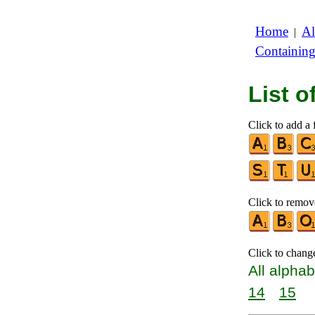
Home
Al
|
Containin
List 
Click to add a f
Click to remove
Click to chang
All alphab
14
15