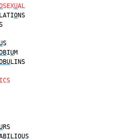
O
SEX
U
AL
LATI
O
NS
S
U
S
OB
I
U
M
OBU
LINS
ICS
U
RS
A
B
ILI
OU
S