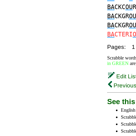
BA
CKC
OU
BA
CKGR
O
BA
CKGR
O
BA
CTERI
Pages:
1
Scrabble word
in GREEN
are
Edit Lis
Previous
See this 
English
Scrabbl
Scrabbl
Scrabble