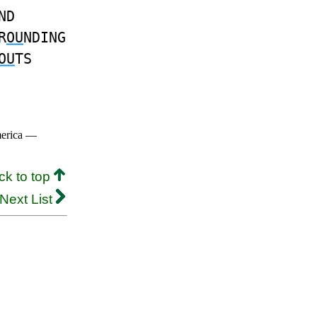
ND
R
OU
NDING
OU
TS
merica —
ck to top
Next List