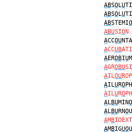
AB
S
O
L
U
T
AB
S
O
L
U
T
AB
STEMI
ABU
SI
O
A
CC
OU
NT
A
CC
UB
AT
A
ER
OB
I
U
A
GR
OBU
S
A
IL
OU
RO
A
IL
U
R
O
P
A
IL
U
R
O
P
A
L
BU
MIN
A
L
BU
RN
O
A
M
B
IDEX
A
M
B
IG
UO