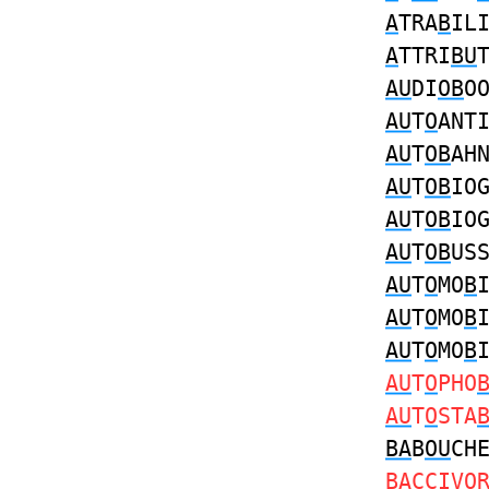
A
TRA
B
IL
A
TTRI
BU
AU
DI
OB
O
AU
T
O
ANT
AU
T
OB
AH
AU
T
OB
IO
AU
T
OB
IO
AU
T
OB
US
AU
T
O
MO
B
AU
T
O
MO
B
AU
T
O
MO
B
AU
T
O
PHO
AU
T
O
STA
BA
B
OU
CH
BA
CCIV
O