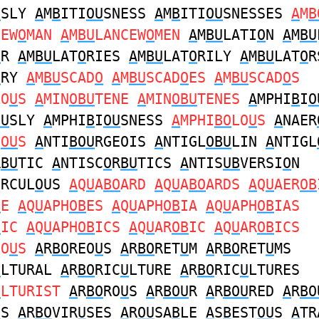
U
SLY
A
M
B
ITI
OU
SNESS
A
M
B
ITI
OU
SNESSES
A
M
B
CEW
O
MAN
A
M
BU
LANCEW
O
MEN
A
M
BU
LATI
O
N
A
M
BU
O
R
A
M
BU
LAT
O
RIES
A
M
BU
LAT
O
RILY
A
M
BU
LAT
O
R
O
RY
A
M
BU
SCAD
O
A
M
BU
SCAD
O
ES
A
M
BU
SCAD
O
S
LO
U
S
A
MIN
OBU
TENE
A
MIN
OBU
TENES
A
MPHI
B
I
O
OU
SLY
A
MPHI
B
I
OU
SNESS
A
MPHI
BO
LO
U
S
A
NAER
I
OU
S
A
NTI
BOU
RGEOIS
A
NTIGL
OBU
LIN
A
NTIGL
R
BU
TIC
A
NTISC
O
R
BU
TICS
A
NTIS
UB
VERSI
O
N
ERCUL
O
US
A
Q
U
A
BO
ARD
A
Q
U
A
BO
ARDS
A
Q
U
AER
OB
B
E
A
Q
U
APH
OB
ES
A
Q
U
APH
OB
IA
A
Q
U
APH
OB
IAS
B
IC
A
Q
U
APH
OB
ICS
A
Q
U
AR
OB
IC
A
Q
U
AR
OB
ICS
EO
U
S
A
R
BO
REO
U
S
A
R
BO
RET
U
M
A
R
BO
RET
U
MS
U
LTURAL
A
R
BO
RIC
U
LTURE
A
R
BO
RIC
U
LTURES
U
LTURIST
A
R
BO
RO
U
S
A
R
BOU
R
A
R
BOU
RED
A
R
BO
U
S
A
R
BO
VIR
U
SES
A
R
OU
SA
B
LE
A
S
B
EST
OU
S
A
TR