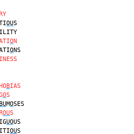
RY
TI
OU
S
ILITY
ATI
O
N
ATI
O
NS
INESS
HO
B
IAS
G
O
S
BU
M
O
SES
R
OU
S
IG
UO
US
ITI
OU
S