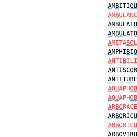
A
M
B
ITI
O
A
M
BU
LAN
A
M
BU
LAT
A
M
BU
LAT
A
META
BO
A
MPHI
B
I
A
NTI
B
IL
A
NTISC
O
A
NTIT
UB
A
Q
U
APH
O
A
Q
U
APH
O
A
R
BO
RAC
A
R
BO
RIC
A
R
BO
RIC
A
R
BO
VIR