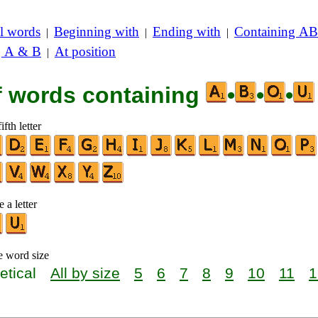
l words
Beginning with
Ending with
Containing AB
|
|
|
g A & B
At position
|
of words containing
•
•
•
ifth letter
 a letter
e word size
etical
All by size
5
6
7
8
9
10
11
1