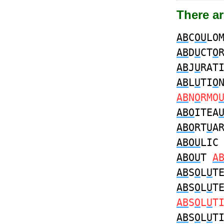
There a
AB
C
OU
LO
AB
D
U
CT
O
AB
J
U
RAT
AB
L
U
TI
O
AB
N
O
RMO
ABO
ITEA
ABO
RT
U
A
ABOU
LI
ABOU
T
A
AB
S
O
L
U
T
AB
S
O
L
U
T
AB
S
O
L
U
T
AB
S
O
L
U
T