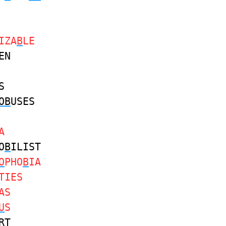
IZA
B
LE
EN
S
OB
USES
A
O
B
ILIST
O
PHO
B
IA
TIES
AS
U
S
RT