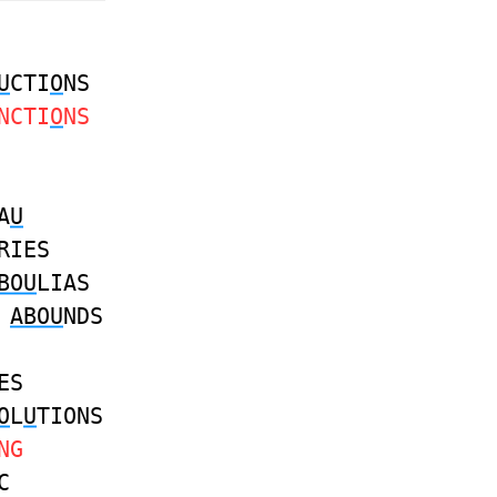
U
CTI
O
NS
NCTI
O
NS
A
U
RIES
BOU
LIAS
ABOU
NDS
ES
O
L
U
TIONS
NG
C