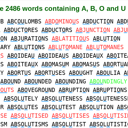
re 2486 words containing A, B, O and U
MB
AB
C
OU
LOMBS
AB
D
O
MINO
U
S
AB
D
U
CTI
O
N
AB
D
R
AB
D
U
CT
O
RES
AB
D
U
CT
O
RS
AB
J
U
NCTI
O
N
AB
J
U
I
O
N
AB
J
U
RATI
O
NS
AB
LATITI
OU
S
AB
L
U
TI
O
N
NARY
AB
L
U
TI
O
NS
AB
L
U
T
O
MANE
AB
L
U
T
O
MANES
U
S
ABO
IDEA
U
ABO
IDEA
U
S
ABO
IDEA
U
X
ABO
ITE
U
S
ABO
ITEA
U
X
ABO
MAS
U
M
ABO
MAS
U
S
ABO
RT
U
A
RY
ABO
RT
U
S
ABO
RT
U
SES
ABOU
GHT
ABOU
LIA
A
C
ABOU
ND
ABOU
NDED
ABOU
NDING
ABOU
NDINGLY
BOU
TS
ABO
VEGRO
U
ND
AB
R
U
PTI
O
N
AB
R
U
PTI
O
NS
E
AB
S
O
L
U
TELY
AB
S
O
L
U
TENESS
AB
S
O
L
U
TENESS
ER
AB
S
O
L
U
TES
AB
S
O
L
U
TEST
AB
S
O
L
U
TION
AB
S
ISE
AB
S
O
L
U
TISED
AB
S
O
L
U
TISES
AB
S
O
L
U
TISI
ISM
AB
S
O
L
U
TISMS
AB
S
O
L
U
TIST
AB
S
O
L
U
TISTI