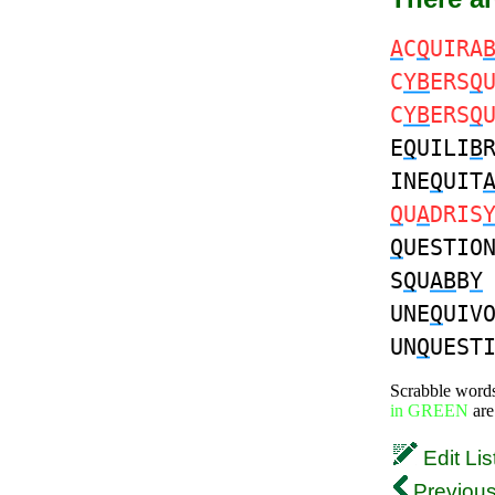
A
C
Q
UIRA
C
YB
ERS
Q
C
YB
ERS
Q
E
Q
UILI
B
INE
Q
UIT
Q
U
A
DRIS
Q
UESTIO
S
Q
U
AB
B
Y
UNE
Q
UIV
UN
Q
UEST
Scrabble word
in GREEN
are
Edit Lis
Previous