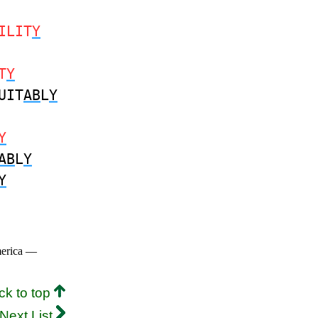
ILIT
Y
T
Y
UIT
AB
L
Y
Y
AB
L
Y
Y
merica —
ck to top
Next List