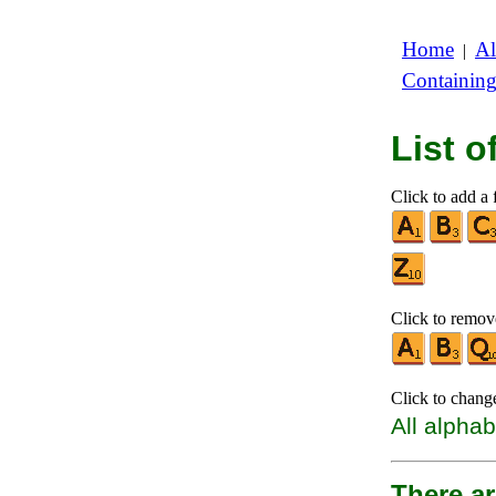
Home
Al
|
Containin
List 
Click to add a f
Click to remove
Click to chang
All alphab
There ar