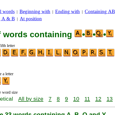
l words
Beginning with
Ending with
Containing AB
|
|
|
g A & B
At position
|
of words containing
•
•
•
ifth letter
 a letter
e word size
etical
All by size
7
8
9
10
11
12
13
e 33 words containing A, B, Q and Y