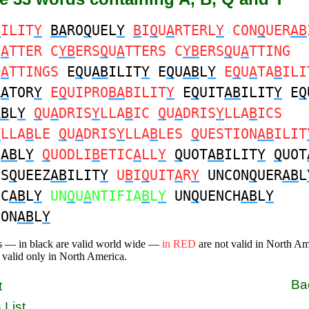
B
ILIT
Y
BA
RO
Q
UEL
Y
B
I
Q
U
A
RTERL
Y
CON
Q
UER
AB
U
A
TTER C
YB
ERS
Q
U
A
TTERS C
YB
ERS
Q
U
A
TTING
U
A
TTINGS
E
Q
U
AB
ILIT
Y
E
Q
U
AB
L
Y
E
Q
U
A
TA
B
ILI
R
A
TOR
Y
E
Q
UIPRO
BA
BILIT
Y
E
Q
UIT
AB
ILIT
Y
E
Q
AB
L
Y
Q
U
A
DRIS
Y
LLA
B
IC
Q
U
A
DRIS
Y
LLA
B
ICS
Y
LLA
B
LE
Q
U
A
DRIS
Y
LLA
B
LES
Q
UESTION
AB
ILIT
N
AB
L
Y
Q
UODLI
B
ETIC
A
LL
Y
Q
UOT
AB
ILIT
Y
Q
UOT
S
Q
UEEZ
AB
ILIT
Y
U
B
I
Q
UIT
A
R
Y
UNCON
Q
UER
AB
L
OC
AB
L
Y
UN
Q
U
A
NTIFIA
B
L
Y
UN
Q
UENCH
AB
L
Y
ION
AB
L
Y
s — in black are valid world wide —
in RED
are not valid in North A
 valid only in North America.
Ba
t
 List