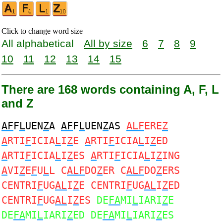
Click to change word size
All alphabetical
All by size
6
7
8
9
10
11
12
13
14
15
There are 168 words containing A, F, L
and Z
AF
F
L
UEN
Z
A
AF
F
L
UEN
Z
AS
ALF
ERE
Z
A
RTI
F
ICIA
L
I
Z
E
A
RTI
F
ICIA
L
I
Z
ED
A
RTI
F
ICIA
L
I
Z
ES
A
RTI
F
ICIA
L
I
Z
ING
A
VI
Z
E
F
U
L
L C
ALF
DO
Z
ER C
ALF
DO
Z
ERS
CENTRI
F
UG
AL
I
Z
E CENTRI
F
UG
AL
I
Z
ED
CENTRI
F
UG
AL
I
Z
ES
DE
FA
MI
L
IARI
Z
E
DE
FA
MI
L
IARI
Z
ED DE
FA
MI
L
IARI
Z
ES