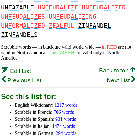
UN
FAZ
AB
L
E
UN
F
EUD
AL
I
Z
E UN
F
EUD
AL
I
Z
ED
UN
F
EUD
AL
I
Z
ES UN
F
EUD
AL
I
Z
ING
UN
F
ORM
AL
I
Z
ED
Z
E
ALF
UL
Z
IN
FA
NDE
L
Z
IN
FA
NDE
L
S
Scrabble words — in black are valid world wide —
in RED
are not
valid in North America —
in GREEN
are valid only in North
America.
Back to top
Edit List
Previous List
Next List
See this list for:
English Wiktionary:
1217 words
Scrabble in French:
786 words
Scrabble in Spanish:
931 words
Scrabble in Italian:
1474 words
Scrabble in German:
294 words