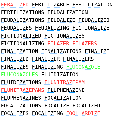
F
ER
AL
I
Z
ED
F
ERTI
L
I
ZA
BLE
F
ERTI
L
I
ZA
TION
F
ERTI
L
I
ZA
TIONS
F
EUD
AL
I
Z
ATION
F
EUD
AL
I
Z
ATIONS
F
EUD
AL
I
Z
E
F
EUD
AL
I
Z
ED
F
EUD
AL
I
Z
ES
F
EUD
AL
I
Z
ING
F
ICTION
AL
I
Z
E
F
ICTION
AL
I
Z
ED
F
ICTION
AL
I
Z
ES
F
ICTION
AL
I
Z
ING
F
I
LAZ
ER
F
I
LAZ
ERS
F
IN
AL
I
Z
ATION
F
IN
AL
I
Z
ATIONS
F
IN
AL
I
Z
E
F
IN
AL
I
Z
ED
F
IN
AL
I
Z
ER
F
IN
AL
I
Z
ERS
F
IN
AL
I
Z
ES
F
IN
AL
I
Z
ING
FL
UCON
AZ
OLE
FL
UCON
AZ
OLES
FL
UIDI
ZA
TION
FL
UIDI
ZA
TIONS
FL
UNITR
AZ
EPAM
FL
UNITR
AZ
EPAMS
FL
UPHEN
AZ
INE
FL
UPHEN
AZ
INES
F
OC
AL
I
Z
ATION
F
OC
AL
I
Z
ATIONS
F
OC
AL
I
Z
E
F
OC
AL
I
Z
ED
F
OC
AL
I
Z
ES
F
OC
AL
I
Z
ING
F
OO
L
H
A
RDI
Z
E