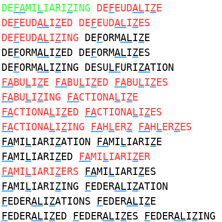
DE
FA
MI
L
IARI
Z
ING
DE
F
EUD
AL
I
Z
E
DE
F
EUD
AL
I
Z
ED DE
F
EUD
AL
I
Z
ES
DE
F
EUD
AL
I
Z
ING
DE
F
ORM
AL
I
Z
E
DE
F
ORM
AL
I
Z
ED DE
F
ORM
AL
I
Z
ES
DE
F
ORM
AL
I
Z
ING DESU
LF
URI
ZA
TION
FA
BU
L
I
Z
E
FA
BU
L
I
Z
ED
FA
BU
L
I
Z
ES
FA
BU
L
I
Z
ING
FA
CTIONA
L
I
Z
E
FA
CTIONA
L
I
Z
ED
FA
CTIONA
L
I
Z
ES
FA
CTIONA
L
I
Z
ING
FA
H
L
ER
Z
FA
H
L
ER
Z
ES
FA
MI
L
IARI
Z
ATION
FA
MI
L
IARI
Z
E
FA
MI
L
IARI
Z
ED
FA
MI
L
IARI
Z
ER
FA
MI
L
IARI
Z
ERS
FA
MI
L
IARI
Z
ES
FA
MI
L
IARI
Z
ING
F
EDER
AL
I
Z
ATION
F
EDER
AL
I
Z
ATIONS
F
EDER
AL
I
Z
E
F
EDER
AL
I
Z
ED
F
EDER
AL
I
Z
ES
F
EDER
AL
I
Z
ING