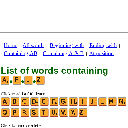
Home
All words
Beginning with
Ending with
|
|
|
|
Containing AB
Containing A & B
At position
|
|
List of words containing
•
•
•
Click to add a fifth letter
Click to remove a letter