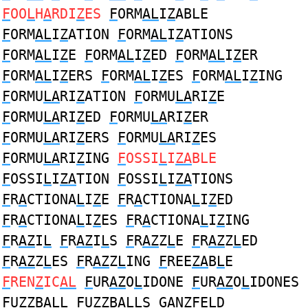
F
OO
L
H
A
RDI
Z
ES
F
ORM
AL
I
Z
ABLE
F
ORM
AL
I
Z
ATION
F
ORM
AL
I
Z
ATIONS
F
ORM
AL
I
Z
E
F
ORM
AL
I
Z
ED
F
ORM
AL
I
Z
ER
F
ORM
AL
I
Z
ERS
F
ORM
AL
I
Z
ES
F
ORM
AL
I
Z
ING
F
ORMU
LA
RI
Z
ATION
F
ORMU
LA
RI
Z
E
F
ORMU
LA
RI
Z
ED
F
ORMU
LA
RI
Z
ER
F
ORMU
LA
RI
Z
ERS
F
ORMU
LA
RI
Z
ES
F
ORMU
LA
RI
Z
ING
F
OSSI
L
I
ZA
BLE
F
OSSI
L
I
ZA
TION
F
OSSI
L
I
ZA
TIONS
F
R
A
CTIONA
L
I
Z
E
F
R
A
CTIONA
L
I
Z
ED
F
R
A
CTIONA
L
I
Z
ES
F
R
A
CTIONA
L
I
Z
ING
F
R
AZ
I
L
F
R
AZ
I
L
S
F
R
AZ
Z
L
E
F
R
AZ
Z
L
ED
F
R
AZ
Z
L
ES
F
R
AZ
Z
L
ING
F
REE
ZA
B
L
E
F
REN
Z
IC
AL
F
UR
AZ
O
L
IDONE
F
UR
AZ
O
L
IDONES
F
U
Z
ZB
AL
L
F
U
Z
ZB
AL
LS G
A
N
ZF
E
L
D