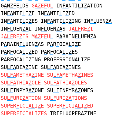
G
A
N
ZF
E
L
DS
G
AZ
E
F
U
L
IN
FA
NTI
L
I
Z
ATION
IN
FA
NTI
L
I
Z
E IN
FA
NTI
L
I
Z
ED
IN
FA
NTI
L
I
Z
ES IN
FA
NTI
L
I
Z
ING IN
FL
UEN
ZA
IN
FL
UEN
ZA
L IN
FL
UEN
ZA
S
J
ALF
RE
Z
I
J
ALF
RE
Z
IS M
AZ
E
F
U
L
P
A
RAIN
FL
UEN
Z
A
P
A
RAIN
FL
UEN
Z
AS P
A
R
F
OCA
L
I
Z
E
P
A
R
F
OCA
L
I
Z
ED P
A
R
F
OCA
L
I
Z
ES
P
A
R
F
OCA
L
I
Z
ING PRO
F
ESSION
AL
I
Z
E
SU
LFA
DIA
Z
INE SU
LFA
DIA
Z
INES
SU
LFA
METHA
Z
INE SU
LFA
METHA
Z
INES
SU
LFA
THIA
Z
OLE SU
LFA
THIA
Z
OLES
SU
LF
INPYR
AZ
ONE SU
LF
INPYR
AZ
ONES
SU
LF
URI
ZA
TION SU
LF
URI
ZA
TIONS
SUPER
F
ICI
AL
I
Z
E SUPER
F
ICI
AL
I
Z
ED
SUPER
F
ICI
AL
I
Z
ES
TRI
FL
UOPER
AZ
INE