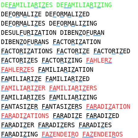
DE
FA
MILIA
R
I
Z
ES DE
FA
MILIA
R
I
Z
ING
DE
F
O
R
M
A
LI
Z
E DE
F
O
R
M
A
LI
Z
ED
DE
F
O
R
M
A
LI
Z
ES DE
F
O
R
M
A
LI
Z
ING
DESUL
F
U
R
I
ZA
TION DIBEN
Z
O
F
U
RA
N
DIBEN
Z
O
F
U
RA
NS
FA
CTO
R
I
Z
ATION
FA
CTO
R
I
Z
ATIONS
FA
CTO
R
I
Z
E
FA
CTO
R
I
Z
ED
FA
CTO
R
I
Z
ES
FA
CTO
R
I
Z
ING
FA
HLE
RZ
FA
HLE
RZ
ES
FA
MILIA
R
I
Z
ATION
FA
MILIA
R
I
Z
E
FA
MILIA
R
I
Z
ED
FA
MILIA
R
I
Z
ER
FA
MILIA
R
I
Z
ERS
FA
MILIA
R
I
Z
ES
FA
MILIA
R
I
Z
ING
FA
NTASI
Z
E
R
FA
NTASI
Z
E
R
S
FAR
ADI
Z
ATION
FAR
ADI
Z
ATIONS
FAR
ADI
Z
E
FAR
ADI
Z
ED
FAR
ADI
Z
ER
FAR
ADI
Z
ERS
FAR
ADI
Z
ES
FAR
ADI
Z
ING
FAZ
ENDEI
R
O
FAZ
ENDEI
R
OS