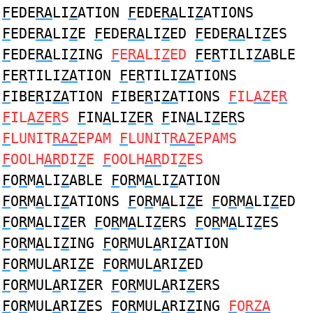
F
EDE
RA
LI
Z
ATION
F
EDE
RA
LI
Z
ATIONS
F
EDE
RA
LI
Z
E
F
EDE
RA
LI
Z
ED
F
EDE
RA
LI
Z
ES
F
EDE
RA
LI
Z
ING
F
E
RA
LI
Z
ED
F
E
R
TILI
ZA
BLE
F
E
R
TILI
ZA
TION
F
E
R
TILI
ZA
TIONS
F
IBE
R
I
ZA
TION
F
IBE
R
I
ZA
TIONS
F
IL
AZ
E
R
F
IL
AZ
E
R
S
F
IN
A
LI
Z
E
R
F
IN
A
LI
Z
E
R
S
F
LUNIT
RAZ
EPAM
F
LUNIT
RAZ
EPAMS
F
OOLH
AR
DI
Z
E
F
OOLH
AR
DI
Z
ES
F
O
R
M
A
LI
Z
ABLE
F
O
R
M
A
LI
Z
ATION
F
O
R
M
A
LI
Z
ATIONS
F
O
R
M
A
LI
Z
E
F
O
R
M
A
LI
Z
ED
F
O
R
M
A
LI
Z
ER
F
O
R
M
A
LI
Z
ERS
F
O
R
M
A
LI
Z
ES
F
O
R
M
A
LI
Z
ING
F
O
R
MUL
A
RI
Z
ATION
F
O
R
MUL
A
RI
Z
E
F
O
R
MUL
A
RI
Z
ED
F
O
R
MUL
A
RI
Z
ER
F
O
R
MUL
A
RI
Z
ERS
F
O
R
MUL
A
RI
Z
ES
F
O
R
MUL
A
RI
Z
ING
F
O
RZA