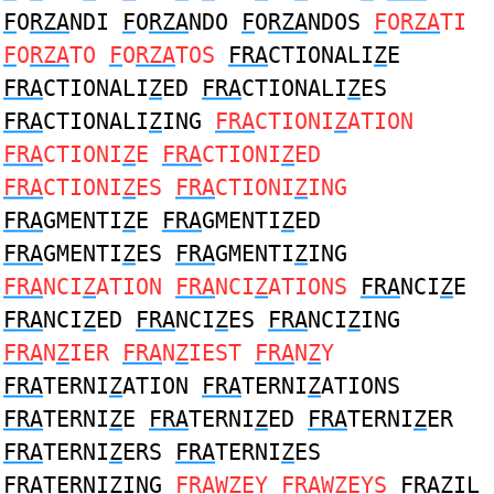
F
O
RZA
NDI
F
O
RZA
NDO
F
O
RZA
NDOS
F
O
RZA
TI
F
O
RZA
TO
F
O
RZA
TOS
FRA
CTIONALI
Z
E
FRA
CTIONALI
Z
ED
FRA
CTIONALI
Z
ES
FRA
CTIONALI
Z
ING
FRA
CTIONI
Z
ATION
FRA
CTIONI
Z
E
FRA
CTIONI
Z
ED
FRA
CTIONI
Z
ES
FRA
CTIONI
Z
ING
FRA
GMENTI
Z
E
FRA
GMENTI
Z
ED
FRA
GMENTI
Z
ES
FRA
GMENTI
Z
ING
FRA
NCI
Z
ATION
FRA
NCI
Z
ATIONS
FRA
NCI
Z
E
FRA
NCI
Z
ED
FRA
NCI
Z
ES
FRA
NCI
Z
ING
FRA
N
Z
IER
FRA
N
Z
IEST
FRA
N
Z
Y
FRA
TERNI
Z
ATION
FRA
TERNI
Z
ATIONS
FRA
TERNI
Z
E
FRA
TERNI
Z
ED
FRA
TERNI
Z
ER
FRA
TERNI
Z
ERS
FRA
TERNI
Z
ES
FRA
TERNI
Z
ING
FRA
W
Z
EY
FRA
W
Z
EYS
FRAZ
IL