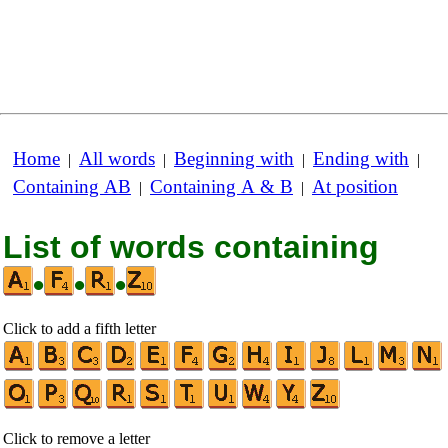
Home
All words
Beginning with
Ending with
|
|
|
|
Containing AB
Containing A & B
At position
|
|
List of words containing
•
•
•
Click to add a fifth letter
Click to remove a letter