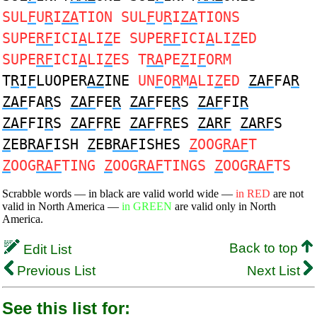
SUL
F
U
R
I
ZA
TION SUL
F
U
R
I
ZA
TIONS
SUPE
RF
ICI
A
LI
Z
E SUPE
RF
ICI
A
LI
Z
ED
SUPE
RF
ICI
A
LI
Z
ES T
RA
PE
Z
I
F
ORM
T
R
I
F
LUOPER
AZ
INE
UN
F
O
R
M
A
LI
Z
ED
ZAF
FA
R
ZAF
FA
R
S
ZAF
FE
R
ZAF
FE
R
S
ZAF
FI
R
ZAF
FI
R
S
ZAF
F
R
E
ZAF
F
R
ES
ZARF
ZARF
S
Z
EB
RAF
ISH
Z
EB
RAF
ISHES
Z
OOG
RAF
T
Z
OOG
RAF
TING
Z
OOG
RAF
TINGS
Z
OOG
RAF
TS
Scrabble words — in black are valid world wide —
in RED
are not
valid in North America —
in GREEN
are valid only in North
America.
Back to top
Edit List
Previous List
Next List
See this list for: