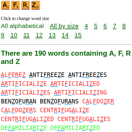
Click to change word size
All alphabetical
All by size
4
5
6
7
8
9
10
11
12
13
14
15
There are 190 words containing A, F, R
and Z
A
L
F
E
R
E
Z
A
NTI
FR
EE
Z
E
A
NTI
FR
EE
Z
ES
AR
TI
F
ICIALI
Z
E
AR
TI
F
ICIALI
Z
ED
AR
TI
F
ICIALI
Z
ES
AR
TI
F
ICIALI
Z
ING
BEN
Z
O
F
U
RA
N BEN
Z
O
F
U
RA
NS
C
A
L
F
DO
Z
E
R
C
A
L
F
DO
Z
E
R
S CENT
R
I
F
UG
A
LI
Z
E
CENT
R
I
F
UG
A
LI
Z
ED CENT
R
I
F
UG
A
LI
Z
ES
DE
FA
MILIA
R
I
Z
E DE
FA
MILIA
R
I
Z
ED