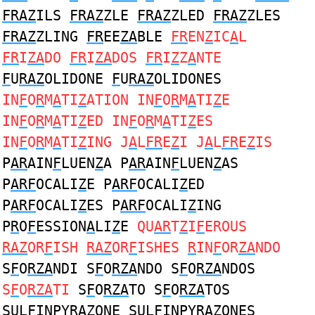
FRAZ
ILS
FRAZ
ZLE
FRAZ
ZLED
FRAZ
ZLES
FRAZ
ZLING
FR
EE
ZA
BLE
FR
EN
Z
IC
A
L
FR
I
ZA
DO
FR
I
ZA
DOS
FR
I
Z
Z
A
NTE
F
U
RAZ
OLIDONE
F
U
RAZ
OLIDONES
IN
F
O
R
M
A
TI
Z
ATION IN
F
O
R
M
A
TI
Z
E
IN
F
O
R
M
A
TI
Z
ED IN
F
O
R
M
A
TI
Z
ES
IN
F
O
R
M
A
TI
Z
ING J
A
L
FR
E
Z
I J
A
L
FR
E
Z
IS
P
AR
AIN
F
LUEN
Z
A P
AR
AIN
F
LUEN
Z
AS
P
ARF
OCALI
Z
E P
ARF
OCALI
Z
ED
P
ARF
OCALI
Z
ES P
ARF
OCALI
Z
ING
P
R
O
F
ESSION
A
LI
Z
E
QU
AR
T
Z
I
F
EROUS
RAZ
OR
F
ISH
RAZ
OR
F
ISHES
R
IN
F
OR
ZA
NDO
S
F
O
RZA
NDI S
F
O
RZA
NDO S
F
O
RZA
NDOS
S
F
O
RZA
TI
S
F
O
RZA
TO S
F
O
RZA
TOS
SUL
F
INPY
RAZ
ONE SUL
F
INPY
RAZ
ONES