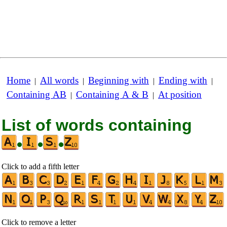
Home
All words
Beginning with
Ending with
|
|
|
|
Containing AB
Containing A & B
At position
|
|
List of words containing
•
•
•
Click to add a fifth letter
Click to remove a letter