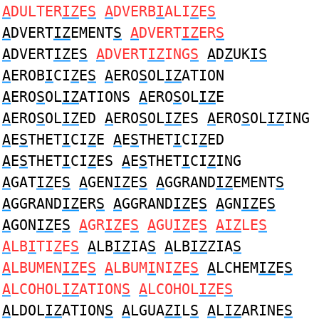
A
DULTER
IZ
E
S
A
DVERB
I
ALI
Z
E
S
A
DVERT
IZ
EMENT
S
A
DVERT
IZ
ER
S
A
DVERT
IZ
E
S
A
DVERT
IZ
ING
S
A
D
Z
UK
IS
A
EROB
I
CI
Z
E
S
A
ERO
S
OL
IZ
ATION
A
ERO
S
OL
IZ
ATIONS
A
ERO
S
OL
IZ
E
A
ERO
S
OL
IZ
ED
A
ERO
S
OL
IZ
ES
A
ERO
S
OL
IZ
ING
A
E
S
THET
I
CI
Z
E
A
E
S
THET
I
CI
Z
ED
A
E
S
THET
I
CI
Z
ES
A
E
S
THET
I
CI
Z
ING
A
GAT
IZ
E
S
A
GEN
IZ
E
S
A
GGRAND
IZ
EMENT
S
A
GGRAND
IZ
ER
S
A
GGRAND
IZ
E
S
A
GN
IZ
E
S
A
GON
IZ
E
S
A
GR
IZ
E
S
A
GU
IZ
E
S
AIZ
LE
S
A
LB
I
TI
Z
E
S
A
LB
IZ
IA
S
A
LB
IZ
ZIA
S
A
LBUMEN
IZ
E
S
A
LBUM
I
NI
Z
E
S
A
LCHEM
IZ
E
S
A
LCOHOL
IZ
ATION
S
A
LCOHOL
IZ
E
S
A
LDOL
IZ
ATION
S
A
LGUA
ZI
L
S
A
L
IZ
ARINE
S