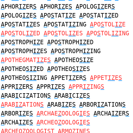
A
PHOR
IZ
ER
S
A
PHOR
IZ
E
S
A
POLOG
IZ
ER
S
A
POLOG
IZ
E
S
A
PO
S
TAT
IZ
E
A
PO
S
TAT
IZ
ED
A
PO
S
TAT
IZ
ES
A
PO
S
TAT
IZ
ING
A
PO
S
TOL
IZ
E
A
PO
S
TOL
IZ
ED
A
PO
S
TOL
IZ
ES
A
PO
S
TOL
IZ
ING
A
PO
S
TROPH
IZ
E
A
PO
S
TROPH
IZ
ED
A
PO
S
TROPH
IZ
ES
A
PO
S
TROPH
IZ
ING
A
POTHEGMAT
IZ
E
S
A
POTHEO
SIZ
E
A
POTHEO
SIZ
ED
A
POTHEO
SIZ
ES
A
POTHEO
SIZ
ING
A
PPET
IZ
ER
S
A
PPET
IZ
E
S
A
PPR
IZ
ER
S
A
PPR
IZ
E
S
A
PPR
IZ
ING
S
A
RAB
I
CI
Z
ATION
S
A
RAB
I
CI
Z
E
S
A
RAB
IZ
ATION
S
A
RAB
IZ
E
S
A
RBOR
IZ
ATION
S
A
RBOR
IZ
E
S
A
RCHAE
Z
OOLOG
I
E
S
A
RCHA
IZ
ER
S
A
RCHA
IZ
E
S
A
RCHEO
Z
OOLOG
I
E
S
A
RCHEO
Z
OOLOG
IS
T
A
RMO
ZI
NE
S