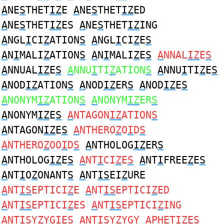
A
NE
S
THET
IZ
E
A
NE
S
THET
IZ
ED
A
NE
S
THET
IZ
ES
A
NE
S
THET
IZ
ING
A
NGL
I
CI
Z
ATION
S
A
NGL
I
CI
Z
E
S
A
N
I
MALI
Z
ATION
S
A
N
I
MALI
Z
E
S
A
NNAL
IZ
E
S
A
NNUAL
IZ
E
S
A
NNU
I
TI
Z
ATION
S
A
NNU
I
TI
Z
E
S
A
NOD
IZ
ATION
S
A
NOD
IZ
ER
S
A
NOD
IZ
E
S
A
NONYM
IZ
ATION
S
A
NONYM
IZ
ER
S
A
NONYM
IZ
E
S
A
NTAGON
IZ
ATION
S
A
NTAGON
IZ
E
S
A
NTHERO
Z
O
I
D
S
A
NTHERO
Z
OO
I
D
S
A
NTHOLOG
IZ
ER
S
A
NTHOLOG
IZ
E
S
A
NT
I
CI
Z
E
S
A
NT
I
FREE
Z
E
S
A
NT
I
O
Z
ONANT
S
A
NT
IS
EI
Z
URE
A
NT
IS
EPTICI
Z
E
A
NT
IS
EPTICI
Z
ED
A
NT
IS
EPTICI
Z
ES
A
NT
IS
EPTICI
Z
ING
A
NT
IS
Y
Z
YGIES
A
NT
IS
Y
Z
YGY
A
PHET
IZ
E
S