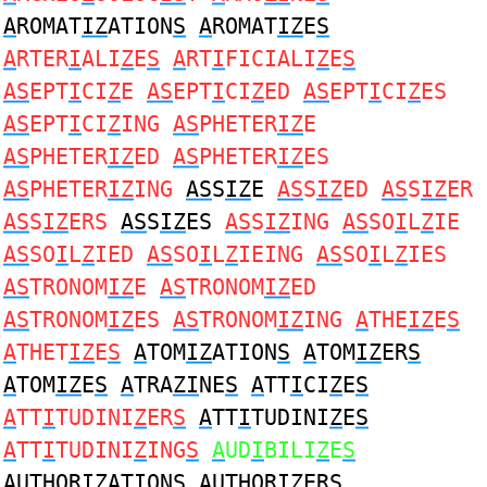
A
ROMAT
IZ
ATION
S
A
ROMAT
IZ
E
S
A
RTER
I
ALI
Z
E
S
A
RT
I
FICIALI
Z
E
S
AS
EPT
I
CI
Z
E
AS
EPT
I
CI
Z
ED
AS
EPT
I
CI
Z
ES
AS
EPT
I
CI
Z
ING
AS
PHETER
IZ
E
AS
PHETER
IZ
ED
AS
PHETER
IZ
ES
AS
PHETER
IZ
ING
AS
S
IZ
E
AS
S
IZ
ED
AS
S
IZ
ER
AS
S
IZ
ERS
AS
S
IZ
ES
AS
S
IZ
ING
AS
SO
I
L
Z
IE
AS
SO
I
L
Z
IED
AS
SO
I
L
Z
IEING
AS
SO
I
L
Z
IES
AS
TRONOM
IZ
E
AS
TRONOM
IZ
ED
AS
TRONOM
IZ
ES
AS
TRONOM
IZ
ING
A
THE
IZ
E
S
A
THET
IZ
E
S
A
TOM
IZ
ATION
S
A
TOM
IZ
ER
S
A
TOM
IZ
E
S
A
TRA
ZI
NE
S
A
TT
I
CI
Z
E
S
A
TT
I
TUDINI
Z
ER
S
A
TT
I
TUDINI
Z
E
S
A
TT
I
TUDINI
Z
ING
S
A
UD
I
BILI
Z
E
S
A
UTHOR
IZ
ATION
S
A
UTHOR
IZ
ER
S