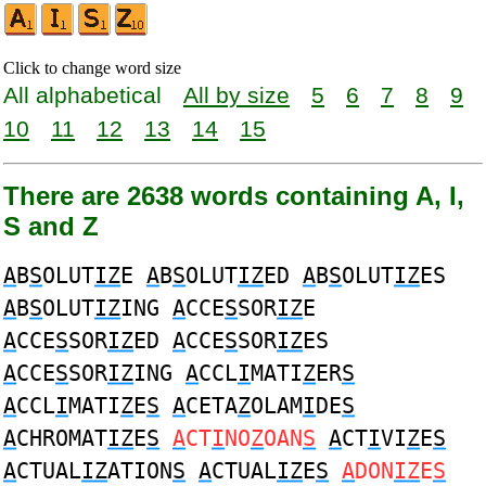
Click to change word size
All alphabetical
All by size
5
6
7
8
9
10
11
12
13
14
15
There are 2638 words containing A, I,
S and Z
A
B
S
OLUT
IZ
E
A
B
S
OLUT
IZ
ED
A
B
S
OLUT
IZ
ES
A
B
S
OLUT
IZ
ING
A
CCE
S
SOR
IZ
E
A
CCE
S
SOR
IZ
ED
A
CCE
S
SOR
IZ
ES
A
CCE
S
SOR
IZ
ING
A
CCL
I
MATI
Z
ER
S
A
CCL
I
MATI
Z
E
S
A
CETA
Z
OLAM
I
DE
S
A
CHROMAT
IZ
E
S
A
CT
I
NO
Z
OAN
S
A
CT
I
VI
Z
E
S
A
CTUAL
IZ
ATION
S
A
CTUAL
IZ
E
S
A
DON
IZ
E
S