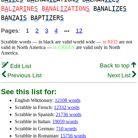
B
A
L
Z
AR
I
NE
S
B
A
NAL
IZ
ATION
S
B
A
NAL
IZ
E
S
B
A
N
Z
A
IS
B
A
PT
IZ
ER
S
Pages:
1
2
3
4
12
•••
Scrabble words — in black are valid world wide —
in RED
are not
valid in North America —
in GREEN
are valid only in North
America.
Back to top
Edit List
Previous List
Next List
See this list for:
English Wiktionary:
12108 words
Scrabble in French:
12332 words
Scrabble in Spanish:
21736 words
Scrabble in Italian:
19059 words
Scrabble in German:
710 words
Scrabble in Romanian:
15756 words