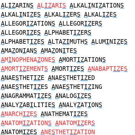
A
L
IZ
ARIN
S
A
L
IZ
ARI
S
A
LKAL
I
NI
Z
ATION
S
A
LKAL
I
NI
Z
E
S
A
LKAL
IZ
ER
S
A
LKAL
IZ
E
S
A
LLEGOR
IZ
ATION
S
A
LLEGOR
IZ
ER
S
A
LLEGOR
IZ
E
S
A
LPHABET
IZ
ER
S
A
LPHABET
IZ
E
S
A
LTA
ZI
MUTH
S
A
LUM
I
NI
Z
E
S
A
MA
Z
ON
I
AN
S
A
MA
Z
ON
I
TE
S
A
M
I
NOPHENA
Z
ONE
S
A
MORT
IZ
ATION
S
A
MORT
IZ
EMENT
S
A
MORT
IZ
E
S
A
NABAPT
IZ
E
S
A
NAE
S
THET
IZ
E
A
NAE
S
THET
IZ
ED
A
NAE
S
THET
IZ
ES
A
NAE
S
THET
IZ
ING
A
NAGRAMMAT
IZ
E
S
A
NALOG
IZ
E
S
A
NALY
Z
AB
I
LITIE
S
A
NALY
Z
AT
I
ON
S
A
NARCH
IZ
E
S
A
NATHEMAT
IZ
E
S
A
NATOM
IZ
ATION
S
A
NATOM
IZ
ER
S
A
NATOM
IZ
E
S
A
NE
S
THET
IZ
ATION