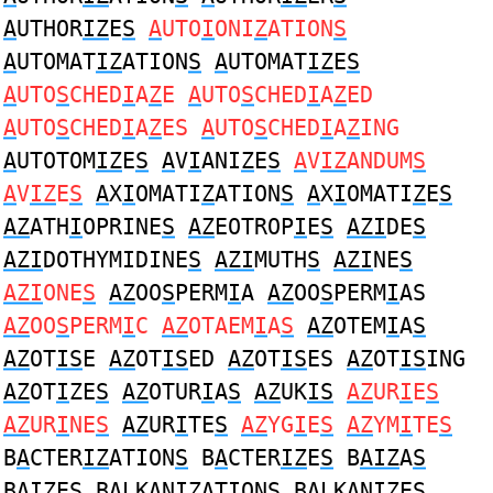
A
UTHOR
IZ
E
S
A
UTO
I
ONI
Z
ATION
S
A
UTOMAT
IZ
ATION
S
A
UTOMAT
IZ
E
S
A
UTO
S
CHED
I
A
Z
E
A
UTO
S
CHED
I
A
Z
ED
A
UTO
S
CHED
I
A
Z
ES
A
UTO
S
CHED
I
A
Z
ING
A
UTOTOM
IZ
E
S
A
V
I
ANI
Z
E
S
A
V
IZ
ANDUM
S
A
V
IZ
E
S
A
X
I
OMATI
Z
ATION
S
A
X
I
OMATI
Z
E
S
AZ
ATH
I
OPRINE
S
AZ
EOTROP
I
E
S
AZI
DE
S
AZI
DOTHYMIDINE
S
AZI
MUTH
S
AZI
NE
S
AZI
ONE
S
AZ
OO
S
PERM
I
A
AZ
OO
S
PERM
I
AS
AZ
OO
S
PERM
I
C
AZ
OTAEM
I
A
S
AZ
OTEM
I
A
S
AZ
OT
IS
E
AZ
OT
IS
ED
AZ
OT
IS
ES
AZ
OT
IS
ING
AZ
OT
I
ZE
S
AZ
OTUR
I
A
S
AZ
UK
IS
AZ
UR
I
E
S
AZ
UR
I
NE
S
AZ
UR
I
TE
S
AZ
YG
I
E
S
AZ
YM
I
TE
S
B
A
CTER
IZ
ATION
S
B
A
CTER
IZ
E
S
B
AIZ
A
S
B
AIZ
E
S
B
A
LKAN
IZ
ATION
S
B
A
LKAN
IZ
E
S