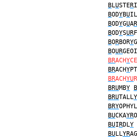
B
L
U
STE
R
B
OD
Y
B
U
I
B
OD
Y
G
U
A
B
OD
Y
S
UR
B
O
R
BOR
Y
B
O
UR
GEO
BR
ACH
Y
C
BR
ACH
Y
P
BR
ACH
YU
BRU
MB
Y
BRU
TALL
BRY
OPHY
BU
CKA
YR
BU
I
R
DL
Y
BU
LL
YR
A