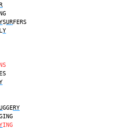
R
NG
Y
S
UR
FERS
L
Y
NS
ES
Y
U
GGE
RY
GING
Y
ING