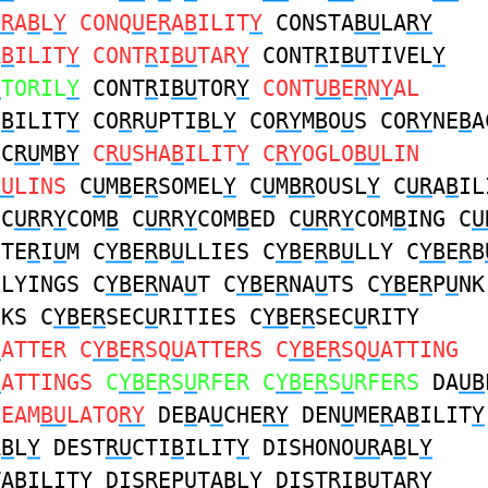
UR
A
B
L
Y
CONQ
U
E
R
A
B
ILIT
Y
CONSTA
BU
LA
RY
A
B
ILIT
Y
CONT
R
I
BU
TAR
Y
CONT
R
I
BU
TIVEL
Y
U
TORIL
Y
CONT
R
I
BU
TOR
Y
CONT
UB
E
R
N
Y
AL
I
B
ILIT
Y
CO
R
R
U
PTI
B
L
Y
CO
RY
M
B
O
U
S CO
RY
NE
B
A
C
RU
M
BY
C
RU
SHA
B
ILIT
Y
C
RY
OGLO
BU
LIN
BU
LINS
C
U
M
B
E
R
SOMEL
Y
C
U
M
BR
OUSL
Y
C
UR
A
B
IL
C
UR
R
Y
COM
B
C
UR
R
Y
COM
B
ED C
UR
R
Y
COM
B
ING C
U
CTE
R
I
U
M C
YB
E
R
B
U
LLIES C
YB
E
R
B
U
LLY C
YB
E
R
B
LLYINGS C
YB
E
R
NA
U
T C
YB
E
R
NA
U
TS C
YB
E
R
P
U
NK
NKS C
YB
E
R
SEC
U
RITIES C
YB
E
R
SEC
U
RITY
U
ATTER C
YB
E
R
SQ
U
ATTERS C
YB
E
R
SQ
U
ATTING
U
ATTINGS
C
YB
E
R
S
U
RFER C
YB
E
R
S
U
RFERS
DA
UB
DEAM
BU
LATO
RY
DE
B
A
U
CHE
RY
DEN
U
ME
R
A
B
ILIT
Y
A
B
L
Y
DEST
RU
CTI
B
ILIT
Y
DISHONO
UR
A
B
L
Y
TA
B
ILIT
Y
DIS
R
EP
U
TA
B
L
Y
DIST
R
I
BU
TAR
Y