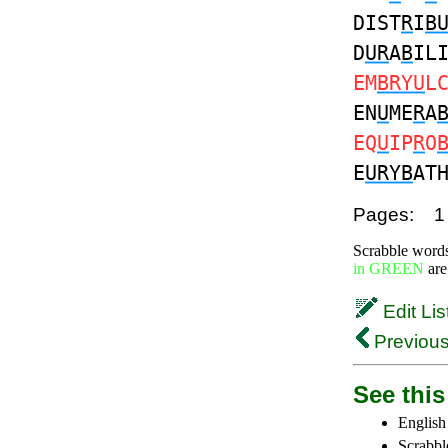
DIST
R
I
B
D
UR
A
B
IL
EM
BRYU
L
EN
U
ME
R
A
EQ
U
IP
R
O
E
URYB
AT
Pages:
1
Scrabble word
in GREEN
are
Edit Lis
Previous
See this 
English
Scrabbl