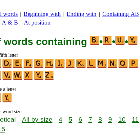
l words
Beginning with
Ending with
Containing AB
|
|
|
g A & B
At position
|
of words containing
•
•
•
ifth letter
 a letter
e word size
etical
All by size
4
5
6
7
8
9
10
11
15