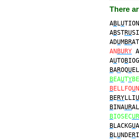
There ar
A
B
L
U
TIO
A
B
ST
RU
S
AD
U
M
BR
A
AN
BURY
A
A
U
TO
B
IO
B
A
R
OQ
U
E
B
EA
U
T
Y
B
B
ELLFO
U
B
E
RY
LLI
B
INA
UR
A
B
IOSEC
U
B
LACKG
U
B
L
U
NDE
R