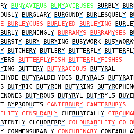
R
R
Y
BU
N
Y
AVI
R
US
BU
N
Y
AVI
R
USES
BUR
BL
Y
BUR
IOUSL
Y
BUR
GLAR
Y
BUR
GUND
Y
BUR
LESQUEL
Y
B
UE
BUR
LE
Y
CUES
BUR
LE
Y
ED
BUR
LE
Y
ING
BUR
LE
BUR
L
Y
BUR
NINGL
Y
BUR
RAM
Y
S
BUR
RAM
Y
SES
B
BUR
ST
Y
BURY
BURY
ING
BU
S
Y
WO
R
K
BU
S
Y
WO
R
K
L
Y
BU
TCHE
RY
BU
TLE
RY
BU
TTE
R
FL
Y
BU
TTE
R
FL
L
Y
ERS
BU
TTE
R
FL
Y
FISH
BU
TTE
R
FL
Y
FISHES
L
Y
ING
BU
TTE
RY
BU
T
YR
ACEOUS
BU
T
YR
AL
DEHYDE
BU
T
YR
ALDEHYDES
BU
T
YR
ALS
BU
T
YR
AT
ES
BU
T
YR
IC
BU
T
YR
IN
BU
T
YR
INS
BU
T
YR
OPHEN
HENONES
BU
T
YR
OUS
BU
T
YR
YL
BU
T
YR
YLS
BUY
E
CT
BY
P
R
OD
U
CTS
CANTE
RBU
R
Y
CANTE
RBU
R
Y
S
B
ILIT
Y
CENS
UR
A
B
L
Y
CHE
RUB
ICALL
Y
CI
R
C
U
MA
M
B
IENTL
Y
CLO
U
D
B
E
R
R
Y
COLO
UR
A
B
ILIT
Y
COLO
RY
COMMENS
UR
A
B
L
Y
CONC
UB
INA
RY
CONFA
BU
LA