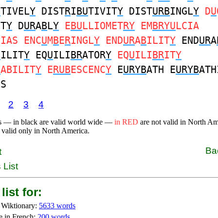
U
TIVEL
Y
DIST
R
I
BU
TIVIT
Y
DIST
URB
INGL
Y
D
U
IT
Y
D
UR
A
B
L
Y
E
BU
LLIOMET
RY
EM
BRYU
LCIA
CIAS ENC
U
M
B
E
R
INGL
Y
END
UR
A
B
ILIT
Y
END
UR
A
B
ILIT
Y
EQ
U
ILI
BR
ATOR
Y
EQ
U
ILI
BR
IT
Y
B
ABILIT
Y
E
RUB
ESCENC
Y
E
URYB
ATH E
URYB
ATH
HS
2
3
4
s — in black are valid world wide —
in RED
are not valid in North A
 valid only in North America.
Ba
t
 List
list for:
 Wiktionary:
5633 words
e in French:
200 words