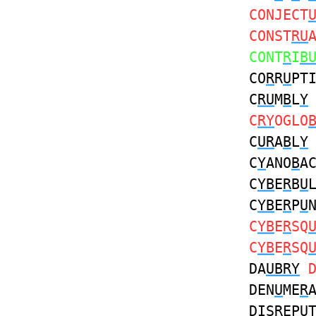
CONJECT
CONST
RU
CONT
R
I
B
CO
R
R
U
PT
C
RU
M
B
L
Y
C
RY
OGLO
C
UR
A
B
L
Y
C
Y
ANO
B
A
C
YB
E
R
B
U
C
YB
E
R
P
U
C
YB
E
R
SQ
C
YB
E
R
SQ
DA
UBRY
DEN
U
ME
R
DIS
R
EP
U