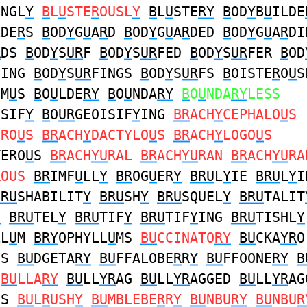
INGL
Y
B
L
U
STE
R
OUSL
Y
B
L
U
STE
RY
B
OD
Y
B
U
ILDE
LDE
R
S
B
OD
Y
G
U
A
R
D
B
OD
Y
G
U
A
R
DED
B
OD
Y
G
U
A
R
DI
R
DS
B
OD
Y
S
UR
F
B
OD
Y
S
UR
FED
B
OD
Y
S
UR
FER
B
OD
FING
B
OD
Y
S
UR
FINGS
B
OD
Y
S
UR
FS
B
OISTE
R
O
U
S
GM
U
S
B
O
U
LDE
RY
B
O
U
NDA
RY
B
O
U
NDA
RY
LESS
ISIF
Y
B
O
UR
GEOISIF
Y
ING
BR
ACH
Y
CEPHALO
U
S
ERO
U
S
BR
ACH
Y
DACTYLO
U
S
BR
ACH
Y
LOGO
U
S
TERO
U
S
BR
ACH
YU
RAL
BR
ACH
YU
RAN
BR
ACH
YU
RA
ROUS
BR
IMF
U
LL
Y
BR
OG
U
ER
Y
BRU
L
Y
IE
BRU
L
Y
I
BRU
SHABILIT
Y
BRU
SH
Y
BRU
SQUEL
Y
BRU
TALIT
Y
BRU
TEL
Y
BRU
TIF
Y
BRU
TIF
Y
ING
BRU
TISHL
Y
LL
U
M
BRY
OPHYLL
U
MS
BU
CCINATO
RY
BU
CKA
YR
O
OS
BU
DGETA
RY
BU
FFALOBE
R
R
Y
BU
FFOONE
RY
B
BU
LLA
RY
BU
LL
YR
AG
BU
LL
YR
AGGED
BU
LL
YR
AG
GS
BU
L
R
USH
Y
BU
MBLEBE
R
R
Y
BU
NBU
RY
BU
NBU
R