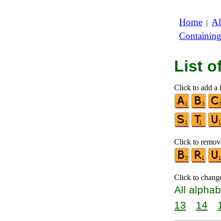
Home
Al
|
Containin
List 
Click to add a f
Click to remove
Click to chang
All alphab
13
14