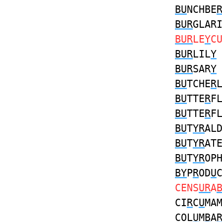
BU
NCHBE
BUR
GLAR
BUR
LE
Y
C
BUR
LIL
Y
BUR
SAR
Y
BU
TCHE
R
BU
TTE
R
F
BU
TTE
R
F
BU
T
YR
AL
BU
T
YR
AT
BU
T
YR
OP
BY
P
R
OD
U
CENS
UR
A
CI
R
C
U
MA
COL
U
M
B
A