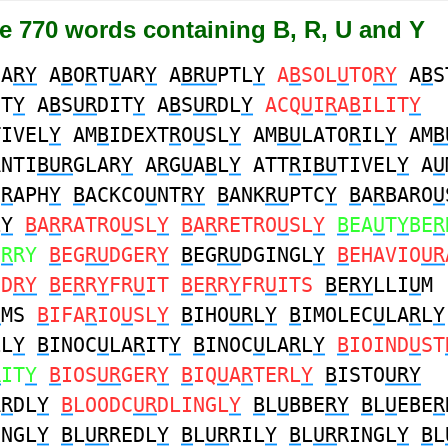
e 770 words containing B, R, U and Y
NA
RY
A
B
O
R
T
U
AR
Y
A
BRU
PTL
Y
A
B
SOL
U
TO
RY
A
B
S
IT
Y
A
B
S
UR
DIT
Y
A
B
S
UR
DL
Y
ACQ
U
I
R
A
B
ILIT
Y
TIVEL
Y
AM
B
IDEXT
R
O
U
SL
Y
AM
BU
LATO
R
IL
Y
AM
B
NTI
BUR
GLAR
Y
A
R
G
U
A
B
L
Y
ATT
R
I
BU
TIVEL
Y
A
U
G
R
APH
Y
B
ACKCO
U
NT
RY
B
ANK
RU
PTC
Y
B
A
R
BARO
U
L
Y
B
A
R
RATRO
U
SL
Y
B
A
R
RETRO
U
SL
Y
B
EA
U
T
Y
BE
R
E
R
RY
B
EG
RU
DGER
Y
B
EG
RU
DGINGL
Y
B
EHAVIO
UR
ND
RY
B
E
R
R
Y
FR
U
IT
B
E
R
R
Y
FR
U
ITS
B
E
RY
LLI
U
M
U
MS
B
IFA
R
IO
U
SL
Y
B
IHO
UR
L
Y
B
IMOLEC
U
LA
R
L
Y
LL
Y
B
INOC
U
LA
R
IT
Y
B
INOC
U
LA
R
L
Y
B
IOIND
U
ST
R
IT
Y
B
IOS
UR
GER
Y
B
IQ
U
A
R
TERL
Y
B
ISTO
URY
A
R
DL
Y
B
LOODC
UR
DLINGL
Y
B
L
U
BBE
RY
B
L
U
EBE
R
INGL
Y
B
L
UR
REDL
Y
B
L
UR
RIL
Y
B
L
UR
RINGL
Y
B
L