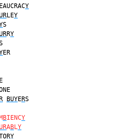
EAUCRAC
Y
UR
LE
Y
Y
S
UR
R
Y
S
Y
ER
E
ONE
R
BUY
E
R
S
M
B
IENC
Y
UR
A
B
L
Y
TO
RY