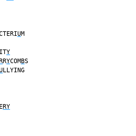
CTERI
U
M
IT
Y
R
R
Y
COM
B
S
U
LLYING
E
RY