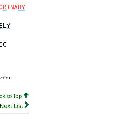
O
B
INA
RY
B
L
Y
IC
merica —
ck to top
Next List