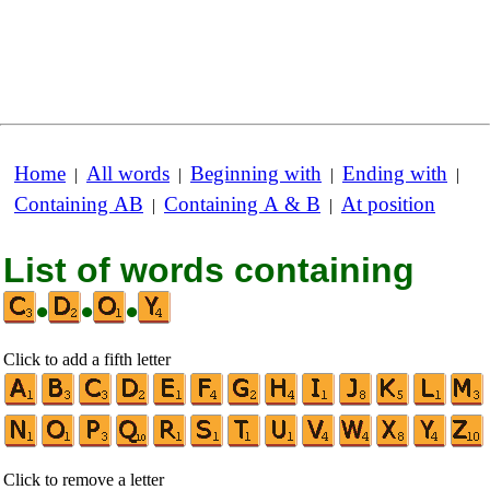
Home
All words
Beginning with
Ending with
|
|
|
|
Containing AB
Containing A & B
At position
|
|
List of words containing
•
•
•
Click to add a fifth letter
Click to remove a letter