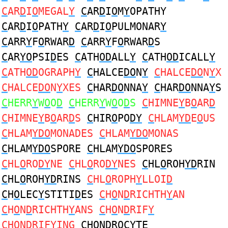
C
AR
D
I
O
MEGAL
Y
C
AR
D
I
O
M
Y
OPATHY
C
AR
D
I
O
PATH
Y
C
AR
D
I
O
PULMONAR
Y
C
ARR
Y
F
O
RWAR
D
C
ARR
Y
F
O
RWAR
D
S
C
AR
YO
PSI
D
ES
C
ATH
OD
ALL
Y
C
ATH
OD
ICALL
Y
C
ATH
OD
OGRAPH
Y
C
HALCE
DO
N
Y
C
HALCE
DO
N
Y
X
C
HALCE
DO
N
Y
XES
C
HAR
DO
NNA
Y
C
HAR
DO
NNA
Y
S
C
HERR
Y
W
O
O
D
C
HERR
Y
W
O
O
D
S
C
HIMNE
Y
B
O
AR
D
C
HIMNE
Y
B
O
AR
D
S
C
HIR
O
PO
DY
C
HLAM
YD
E
O
US
C
HLAM
YDO
MONADES
C
HLAM
YDO
MONAS
C
HLAM
YDO
SPORE
C
HLAM
YDO
SPORES
C
HL
O
RO
DY
NE
C
HL
O
RO
DY
NES
C
HL
O
ROH
YD
RIN
C
HL
O
ROH
YD
RINS
C
HL
O
ROPH
Y
LLOI
D
C
H
O
LEC
Y
STITI
D
ES
C
H
O
N
D
RICHTH
Y
AN
C
H
O
N
D
RICHTH
Y
ANS
C
H
O
N
D
RIF
Y
C
H
O
N
D
RIF
Y
ING
C
H
O
N
D
ROC
Y
TE