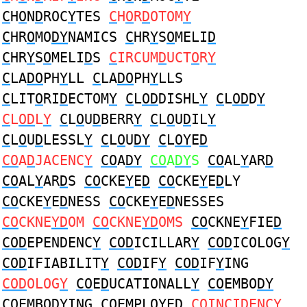
C
H
O
N
D
ROC
Y
TES
C
H
O
R
D
OTOM
Y
C
HR
O
MO
DY
NAMICS
C
HR
Y
S
O
MELI
D
C
HR
Y
S
O
MELI
D
S
C
IRCUM
D
UCT
O
R
Y
C
LA
DO
PH
Y
LL
C
LA
DO
PH
Y
LLS
C
LIT
O
RI
D
ECTOM
Y
C
L
OD
DISHL
Y
C
L
OD
D
Y
C
L
OD
L
Y
C
L
O
U
D
BERR
Y
C
L
O
U
D
IL
Y
C
L
O
U
D
LESSL
Y
C
L
O
U
DY
C
L
OY
E
D
CO
A
D
JACENC
Y
CO
A
DY
CO
A
DY
S
CO
AL
Y
AR
D
CO
AL
Y
AR
D
S
CO
CKE
Y
E
D
CO
CKE
Y
E
D
LY
CO
CKE
Y
E
D
NESS
CO
CKE
Y
E
D
NESSES
CO
CKNE
YD
OM
CO
CKNE
YD
OMS
CO
CKNE
Y
FIE
D
COD
EPENDENC
Y
COD
ICILLAR
Y
COD
ICOLOG
Y
COD
IFIABILIT
Y
COD
IF
Y
COD
IF
Y
ING
COD
OLOG
Y
CO
E
D
UCATIONALL
Y
CO
EMBO
DY
CO
EMBO
DY
ING
CO
EMPLO
Y
E
D
CO
INCI
D
ENC
Y