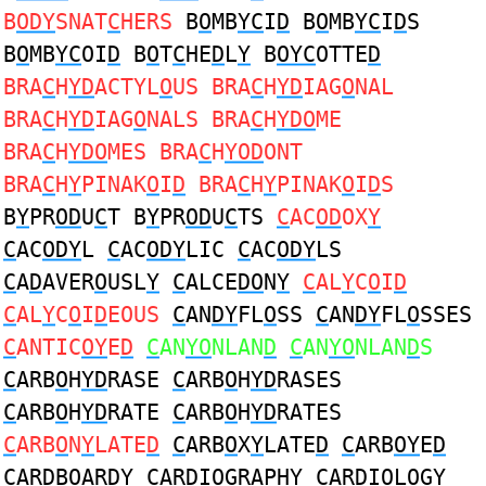
B
ODY
SNAT
C
HERS
B
O
MB
YC
I
D
B
O
MB
YC
I
D
S
B
O
MB
YC
OI
D
B
O
T
C
HE
D
L
Y
B
OYC
OTTE
D
BRA
C
H
YD
ACTYL
O
US BRA
C
H
YD
IAG
O
NAL
BRA
C
H
YD
IAG
O
NALS BRA
C
H
YDO
ME
BRA
C
H
YDO
MES BRA
C
H
YOD
ONT
BRA
C
H
Y
PINAK
O
I
D
BRA
C
H
Y
PINAK
O
I
D
S
B
Y
PR
OD
U
C
T B
Y
PR
OD
U
C
TS
C
AC
OD
OX
Y
C
AC
ODY
L
C
AC
ODY
LIC
C
AC
ODY
LS
C
A
D
AVER
O
USL
Y
C
ALCE
DO
N
Y
C
AL
Y
C
O
I
D
C
AL
Y
C
O
I
D
EOUS
C
AN
DY
FL
O
SS
C
AN
DY
FL
O
SSES
C
ANTIC
OY
E
D
C
AN
YO
NLAN
D
C
AN
YO
NLAN
D
S
C
ARB
O
H
YD
RASE
C
ARB
O
H
YD
RASES
C
ARB
O
H
YD
RATE
C
ARB
O
H
YD
RATES
C
ARB
O
N
Y
LATE
D
C
ARB
O
X
Y
LATE
D
C
ARB
OY
E
D
C
AR
D
B
O
ARD
Y
C
AR
D
I
O
GRAPH
Y
C
AR
D
I
O
LOG
Y