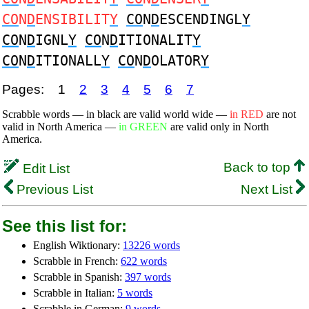
CO
N
D
ENSIBILIT
Y
CO
N
D
ESCENDINGL
Y
CO
N
D
IGNL
Y
CO
N
D
ITIONALIT
Y
CO
N
D
ITIONALL
Y
CO
N
D
OLATOR
Y
Pages:
1
2
3
4
5
6
7
Scrabble words — in black are valid world wide —
in RED
are not
valid in North America —
in GREEN
are valid only in North
America.
Back to top
Edit List
Previous List
Next List
See this list for:
English Wiktionary:
13226 words
Scrabble in French:
622 words
Scrabble in Spanish:
397 words
Scrabble in Italian:
5 words
Scrabble in German:
9 words