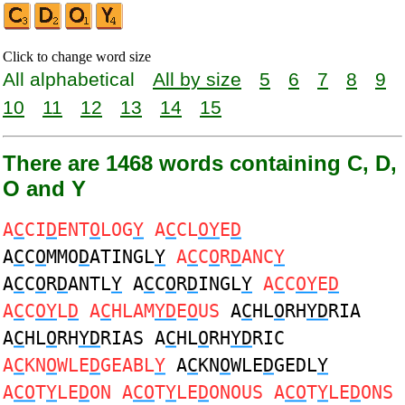
Click to change word size
All alphabetical
All by size
5
6
7
8
9
10
11
12
13
14
15
There are 1468 words containing C, D,
O and Y
A
C
CI
D
ENT
O
LOG
Y
A
C
CL
OY
E
D
A
C
C
O
MMO
D
ATINGL
Y
A
C
C
O
R
D
ANC
Y
A
C
C
O
R
D
ANTL
Y
A
C
C
O
R
D
INGL
Y
A
C
C
OY
E
D
A
C
C
OY
L
D
A
C
HLAM
YD
E
O
US
A
C
HL
O
RH
YD
RIA
A
C
HL
O
RH
YD
RIAS A
C
HL
O
RH
YD
RIC
A
C
KN
O
WLE
D
GEABL
Y
A
C
KN
O
WLE
D
GEDL
Y
A
CO
T
Y
LE
D
ON A
CO
T
Y
LE
D
ONOUS A
CO
T
Y
LE
D
ONS