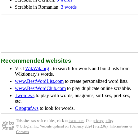
Scrabble in Romanian:
3 words
Recommended websites
Visit
WikWik.org
- to search for words and build lists from
Wiktionary's words.
www.BestWordList.com
to create personalized word lists.
www.BestWordClub.com
to play duplicate online scrabble.
1word.ws
to play with words, anagrams, suffixes, prefixes,
etc.
Ortograf.ws
to look for words.
This site uses web cookies, click to
learn more
. Our
privacy policy
.
© Ortograf Inc. Website updated on 1 January 2024 (v-2.2.0
z
).
Informations &
Contacts
.