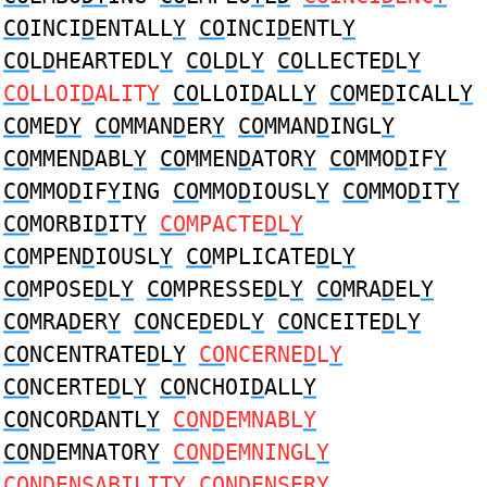
CO
INCI
D
ENTALL
Y
CO
INCI
D
ENTL
Y
CO
L
D
HEARTEDL
Y
CO
L
D
L
Y
CO
LLECTE
D
L
Y
CO
LLOI
D
ALIT
Y
CO
LLOI
D
ALL
Y
CO
ME
D
ICALL
Y
CO
ME
DY
CO
MMAN
D
ER
Y
CO
MMAN
D
INGL
Y
CO
MMEN
D
ABL
Y
CO
MMEN
D
ATOR
Y
CO
MMO
D
IF
Y
CO
MMO
D
IF
Y
ING
CO
MMO
D
IOUSL
Y
CO
MMO
D
IT
Y
CO
MORBI
D
IT
Y
CO
MPACTE
D
L
Y
CO
MPEN
D
IOUSL
Y
CO
MPLICATE
D
L
Y
CO
MPOSE
D
L
Y
CO
MPRESSE
D
L
Y
CO
MRA
D
EL
Y
CO
MRA
D
ER
Y
CO
NCE
D
EDL
Y
CO
NCEITE
D
L
Y
CO
NCENTRATE
D
L
Y
CO
NCERNE
D
L
Y
CO
NCERTE
D
L
Y
CO
NCHOI
D
ALL
Y
CO
NCOR
D
ANTL
Y
CO
N
D
EMNABL
Y
CO
N
D
EMNATOR
Y
CO
N
D
EMNINGL
Y
CO
N
D
ENSABILIT
Y
CO
N
D
ENSER
Y