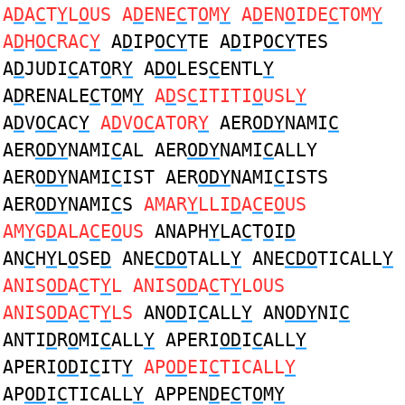
A
D
A
C
T
Y
L
O
US A
D
ENE
C
T
O
M
Y
A
D
EN
O
IDE
C
TOM
Y
A
D
H
OC
RAC
Y
A
D
IP
OCY
TE A
D
IP
OCY
TES
A
D
JUDI
C
AT
O
R
Y
A
DO
LES
C
ENTL
Y
A
D
RENALE
C
T
O
M
Y
A
D
S
C
ITITI
O
USL
Y
A
D
V
OC
AC
Y
A
D
V
OC
ATOR
Y
AER
ODY
NAMI
C
AER
ODY
NAMI
C
AL AER
ODY
NAMI
C
ALLY
AER
ODY
NAMI
C
IST AER
ODY
NAMI
C
ISTS
AER
ODY
NAMI
C
S
AMAR
Y
LLI
D
A
C
E
O
US
AM
Y
G
D
ALA
C
E
O
US
ANAPH
Y
LA
C
T
O
I
D
AN
C
H
Y
L
O
SE
D
ANE
CDO
TALL
Y
ANE
CDO
TICALL
Y
ANIS
OD
A
C
T
Y
L ANIS
OD
A
C
T
Y
LOUS
ANIS
OD
A
C
T
Y
LS
AN
OD
I
C
ALL
Y
AN
ODY
NI
C
ANTI
D
R
O
MI
C
ALL
Y
APERI
OD
I
C
ALL
Y
APERI
OD
I
C
IT
Y
AP
OD
EI
C
TICALL
Y
AP
OD
I
C
TICALL
Y
APPEN
D
E
C
T
O
M
Y