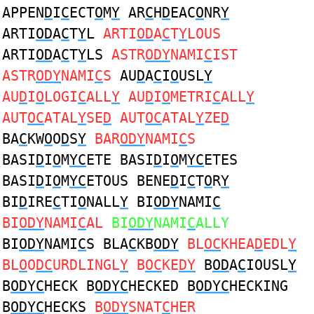
APPEN
D
I
C
ECT
O
M
Y
AR
C
H
D
EAC
O
NR
Y
ARTI
OD
A
C
T
Y
L
ARTI
OD
A
C
T
Y
LOUS
ARTI
OD
A
C
T
Y
LS
ASTR
ODY
NAMI
C
IST
ASTR
ODY
NAMI
C
S
AU
D
A
C
I
O
USL
Y
AU
D
I
O
LOGI
C
ALL
Y
AU
D
I
O
METRI
C
ALL
Y
AUT
OC
ATAL
Y
SE
D
AUT
OC
ATAL
Y
ZE
D
BA
C
KW
O
O
D
S
Y
BAR
ODY
NAMI
C
S
BASI
D
I
O
M
YC
ETE BASI
D
I
O
M
YC
ETES
BASI
D
I
O
M
YC
ETOUS BENE
D
I
C
T
O
R
Y
BI
D
IRE
C
TI
O
NALL
Y
BI
ODY
NAMI
C
BI
ODY
NAMI
C
AL
BI
ODY
NAMI
C
ALLY
BI
ODY
NAMI
C
S BLA
C
KB
ODY
BL
OC
KHEA
D
EDL
Y
BL
O
O
DC
URDLINGL
Y
B
OC
KE
DY
B
OD
A
C
IOUSL
Y
B
ODYC
HECK B
ODYC
HECKED B
ODYC
HECKING
B
ODYC
HECKS
B
ODY
SNAT
C
HER