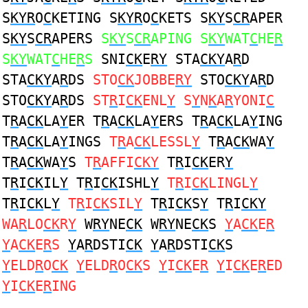
S
KYR
O
C
KETING S
KYR
O
C
KETS S
KY
S
CR
APER
S
KY
S
CR
APERS
S
KY
S
CR
APING S
KY
WAT
C
HE
R
S
KY
WAT
C
HE
R
S
SNI
CK
E
RY
STA
CKY
A
R
D
STA
CKY
A
R
DS
STO
CK
JOBBE
RY
STO
CKY
A
R
D
STO
CKY
A
R
DS
ST
R
I
CK
ENL
Y
S
Y
N
K
A
R
YONI
C
T
R
A
CK
LA
Y
ER T
R
A
CK
LA
Y
ERS T
R
A
CK
LA
Y
ING
T
R
A
CK
LA
Y
INGS
T
R
A
CK
LESSL
Y
T
R
A
CK
WA
Y
T
R
A
CK
WA
Y
S
T
R
AFFI
CKY
T
R
I
CK
ER
Y
T
R
I
CK
IL
Y
T
R
I
CK
ISHL
Y
T
R
I
CK
LINGL
Y
T
R
I
CK
L
Y
T
R
I
CK
SIL
Y
T
R
I
CK
S
Y
T
R
I
CKY
WA
R
LO
CK
R
Y
W
RY
NE
CK
W
RY
NE
CK
S
Y
A
CK
E
R
Y
A
CK
E
R
S
Y
A
R
DSTI
CK
Y
A
R
DSTI
CK
S
Y
ELD
R
O
CK
Y
ELD
R
O
CK
S
Y
I
CK
E
R
Y
I
CK
E
R
ED
Y
I
CK
E
R
ING