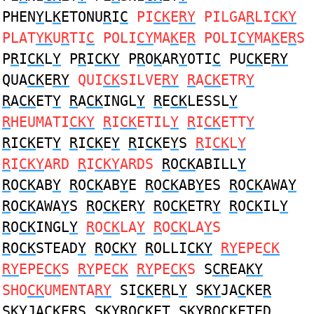
PHEN
Y
L
K
ETONU
R
I
C
PI
CK
E
RY
PILGA
R
LI
CKY
PLAT
YK
U
R
TI
C
POLI
CY
MA
K
E
R
POLI
CY
MA
K
E
R
S
P
R
I
CK
L
Y
P
R
I
CKY
P
R
O
K
AR
Y
OTI
C
PU
CK
E
RY
QUA
CK
E
RY
QUI
CK
SILVE
RY
R
A
CK
ETR
Y
R
A
CK
ET
Y
R
A
CK
INGL
Y
R
E
CK
LESSL
Y
R
HEUMATI
CKY
R
I
CK
ETIL
Y
R
I
CK
ETT
Y
R
I
CK
ET
Y
R
I
CK
E
Y
R
I
CK
E
Y
S
R
I
CK
L
Y
R
I
CKY
ARD
R
I
CKY
ARDS
R
O
CK
ABILL
Y
R
O
CK
AB
Y
R
O
CK
AB
Y
E
R
O
CK
AB
Y
ES
R
O
CK
AWA
Y
R
O
CK
AWA
Y
S
R
O
CK
ER
Y
R
O
CK
ETR
Y
R
O
CK
IL
Y
R
O
CK
INGL
Y
R
O
CK
LA
Y
R
O
CK
LA
Y
S
R
O
CK
STEAD
Y
R
O
CKY
R
OLLI
CKY
RY
EPE
CK
RY
EPE
CK
S
RY
PE
CK
RY
PE
CK
S
S
CR
EA
KY
SHO
CK
UMENTA
RY
SI
CK
E
R
L
Y
S
KY
JA
C
KE
R
S
KY
JA
C
KE
R
S S
KYR
O
C
KET S
KYR
O
C
KETED