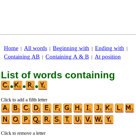
Home
All words
Beginning with
Ending with
|
|
|
|
Containing AB
Containing A & B
At position
|
|
List of words containing
•
•
•
Click to add a fifth letter
Click to remove a letter