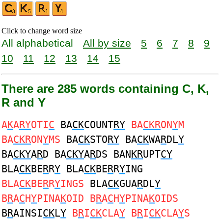
Click to change word size
All alphabetical
All by size
5
6
7
8
9
10
11
12
13
14
15
There are 285 words containing C, K,
R and Y
A
K
A
RY
OTI
C
BA
CK
COUNT
RY
BA
CKR
ON
Y
M
BA
CKR
ON
Y
MS
BA
CK
STO
RY
BA
CK
WA
R
DL
Y
BA
CKY
A
R
D BA
CKY
A
R
DS BAN
KR
UPT
CY
BLA
CK
BE
R
R
Y
BLA
CK
BE
R
R
Y
ING
BLA
CK
BE
R
R
Y
INGS
BLA
CK
GUA
R
DL
Y
B
R
A
C
H
Y
PINA
K
OID B
R
A
C
H
Y
PINA
K
OIDS
B
R
AINSI
CK
L
Y
B
R
I
CK
CLA
Y
B
R
I
CK
CLA
Y
S