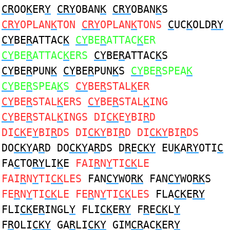
CR
OO
K
ER
Y
CRY
OBAN
K
CRY
OBAN
K
S
CRY
OPLAN
K
TON
CRY
OPLAN
K
TONS
C
UC
K
OLD
RY
CY
BE
R
ATTAC
K
CY
BE
R
ATTAC
K
ER
CY
BE
R
ATTAC
K
ERS
CY
BE
R
ATTAC
K
S
CY
BE
R
PUN
K
CY
BE
R
PUN
K
S
CY
BE
R
SPEA
K
CY
BE
R
SPEA
K
S
CY
BE
R
STAL
K
ER
CY
BE
R
STAL
K
ERS
CY
BE
R
STAL
K
ING
CY
BE
R
STAL
K
INGS DI
CK
E
Y
BI
R
D
DI
CK
E
Y
BI
R
DS DI
CKY
BI
R
D DI
CKY
BI
R
DS
DO
CKY
A
R
D DO
CKY
A
R
DS D
R
E
CKY
EU
K
A
RY
OTI
C
FA
C
TO
RY
LI
K
E
FAI
R
N
Y
TI
CK
LE
FAI
R
N
Y
TI
CK
LES
FAN
CY
WO
RK
FAN
CY
WO
RK
S
FE
R
N
Y
TI
CK
LE FE
R
N
Y
TI
CK
LES
FLA
CK
E
RY
FLI
CK
E
R
INGL
Y
FLI
CK
E
RY
F
R
E
CK
L
Y
F
R
OLI
CKY
GA
R
LI
CKY
GIM
CR
AC
K
ER
Y