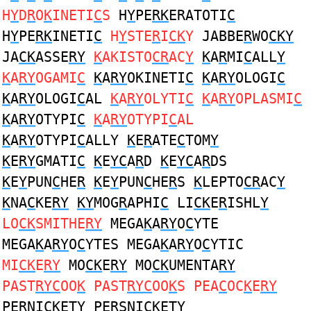
H
Y
D
R
O
K
INETI
C
S
H
Y
PE
RK
ERATOTI
C
H
Y
PE
RK
INETI
C
H
Y
STE
R
I
CK
Y
JABBE
R
WO
CKY
JA
CK
ASSE
RY
K
AKISTO
CR
AC
Y
K
A
R
MI
C
ALL
Y
K
A
RY
OGAMI
C
K
A
RY
OKINETI
C
K
A
RY
OLOGI
C
K
A
RY
OLOGI
C
AL
K
A
RY
OLYTI
C
K
A
RY
OPLASMI
C
K
A
RY
OTYPI
C
K
A
RY
OTYPI
C
AL
K
A
RY
OTYPI
C
ALLY
K
E
R
ATE
C
TOM
Y
K
E
RY
GMATI
C
K
E
YC
A
R
D
K
E
YC
A
R
DS
K
E
Y
PUN
C
HE
R
K
E
Y
PUN
C
HE
R
S
K
LEPTO
CR
AC
Y
K
NA
C
KE
RY
KY
MOG
R
APHI
C
LI
CK
E
R
ISHL
Y
LO
CK
SMITHE
RY
MEGA
K
A
RY
O
C
YTE
MEGA
K
A
RY
O
C
YTES MEGA
K
A
RY
O
C
YTIC
MI
CK
E
RY
MO
CK
E
RY
MO
CK
UMENTA
RY
PAST
RYC
OO
K
PAST
RYC
OO
K
S PEA
C
OC
K
E
RY
PE
R
NI
CK
ET
Y
PE
R
SNI
CK
ET
Y