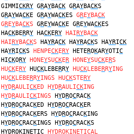
GIMMI
CKRY
G
R
A
Y
BA
CK
G
R
A
Y
BA
CK
S
G
R
A
Y
WA
CK
E G
R
A
Y
WA
CK
ES
G
R
E
Y
BA
CK
G
R
E
Y
BA
CK
S
G
R
E
Y
WA
CK
E G
R
E
Y
WA
CK
ES
HA
CK
BE
R
R
Y
HA
CK
E
RY
HAI
RY
BA
CK
HAI
RY
BA
CK
S
HA
YR
A
CK
HA
YR
A
CK
S HA
YR
I
CK
HA
YR
I
CK
S
HENPE
CK
E
RY
HETE
R
O
K
AR
Y
OTI
C
HI
CK
O
RY
HONE
Y
SU
CK
E
R
HONE
Y
SU
CK
E
R
S
HU
CK
E
RY
HU
CK
LEBE
R
R
Y
HU
CK
LEBE
R
R
Y
ING
HU
CK
LEBE
R
R
Y
INGS HU
CK
STE
RY
H
Y
D
R
AULI
CK
ED H
Y
D
R
AULI
CK
ING
H
Y
D
R
AULI
CK
INGS
H
Y
D
R
O
C
RAC
K
H
Y
D
R
O
C
RAC
K
ED H
Y
D
R
O
C
RAC
K
ER
H
Y
D
R
O
C
RAC
K
ERS H
Y
D
R
O
C
RAC
K
ING
H
Y
D
R
O
C
RAC
K
INGS H
Y
D
R
O
C
RAC
K
S
H
Y
D
R
O
K
INETI
C
H
Y
D
R
O
K
INETI
C
AL