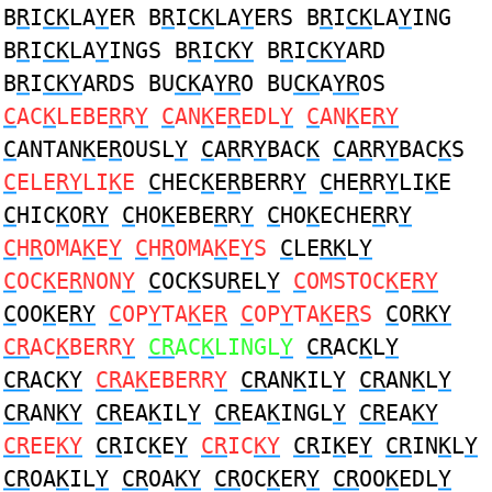
B
R
I
CK
LA
Y
ER B
R
I
CK
LA
Y
ERS B
R
I
CK
LA
Y
ING
B
R
I
CK
LA
Y
INGS B
R
I
CKY
B
R
I
CKY
ARD
B
R
I
CKY
ARDS BU
CK
A
YR
O BU
CK
A
YR
OS
C
AC
K
LEBE
R
R
Y
C
AN
K
E
R
EDL
Y
C
AN
K
E
RY
C
ANTAN
K
E
R
OUSL
Y
C
A
R
R
Y
BAC
K
C
A
R
R
Y
BAC
K
S
C
ELE
RY
LI
K
E
C
HEC
K
E
R
BERR
Y
C
HE
R
R
Y
LI
K
E
C
HIC
K
O
RY
C
HO
K
EBE
R
R
Y
C
HO
K
ECHE
R
R
Y
C
H
R
OMA
K
E
Y
C
H
R
OMA
K
E
Y
S
C
LE
RK
L
Y
C
OC
K
E
R
NON
Y
C
OC
K
SU
R
EL
Y
C
OMSTOC
K
E
RY
C
OO
K
E
RY
C
OP
Y
TA
K
E
R
C
OP
Y
TA
K
E
R
S
C
O
RKY
CR
AC
K
BERR
Y
CR
AC
K
LINGL
Y
CR
AC
K
L
Y
CR
AC
KY
CR
A
K
EBERR
Y
CR
AN
K
IL
Y
CR
AN
K
L
Y
CR
AN
KY
CR
EA
K
IL
Y
CR
EA
K
INGL
Y
CR
EA
KY
CR
EE
KY
CR
IC
K
E
Y
CR
IC
KY
CR
I
K
E
Y
CR
IN
K
L
Y
CR
OA
K
IL
Y
CR
OA
KY
CR
OC
K
ER
Y
CR
OO
K
EDL
Y