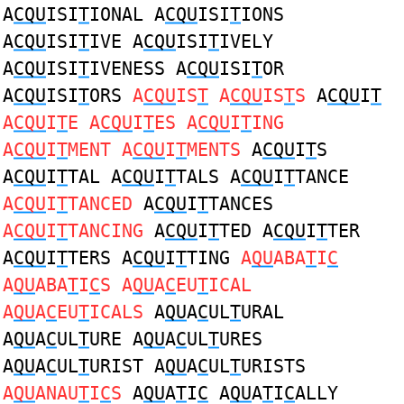
A
CQU
ISI
T
IONAL A
CQU
ISI
T
IONS
A
CQU
ISI
T
IVE A
CQU
ISI
T
IVELY
A
CQU
ISI
T
IVENESS A
CQU
ISI
T
OR
A
CQU
ISI
T
ORS
A
CQU
IS
T
A
CQU
IS
T
S
A
CQU
I
T
A
CQU
I
T
E A
CQU
I
T
ES A
CQU
I
T
ING
A
CQU
I
T
MENT A
CQU
I
T
MENTS
A
CQU
I
T
S
A
CQU
I
T
TAL A
CQU
I
T
TALS A
CQU
I
T
TANCE
A
CQU
I
T
TANCED
A
CQU
I
T
TANCES
A
CQU
I
T
TANCING
A
CQU
I
T
TED A
CQU
I
T
TER
A
CQU
I
T
TERS A
CQU
I
T
TING
A
QU
ABA
T
I
C
A
QU
ABA
T
I
C
S A
QU
A
C
EU
T
ICAL
A
QU
A
C
EU
T
ICALS
A
QU
A
C
UL
T
URAL
A
QU
A
C
UL
T
URE A
QU
A
C
UL
T
URES
A
QU
A
C
UL
T
URIST A
QU
A
C
UL
T
URISTS
A
QU
ANAU
T
I
C
S
A
QU
A
T
I
C
A
QU
A
T
I
C
ALLY