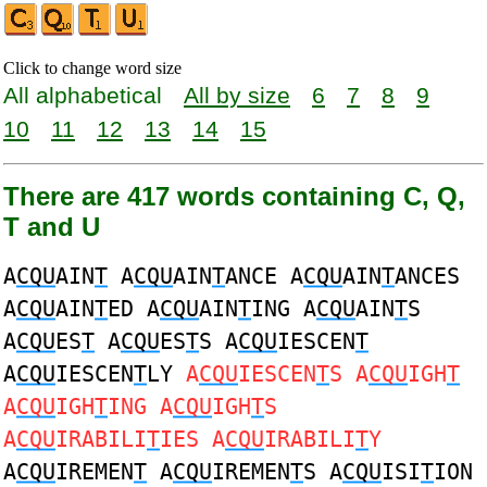
Click to change word size
All alphabetical
All by size
6
7
8
9
10
11
12
13
14
15
There are 417 words containing C, Q,
T and U
A
CQU
AIN
T
A
CQU
AIN
T
ANCE A
CQU
AIN
T
ANCES
A
CQU
AIN
T
ED A
CQU
AIN
T
ING A
CQU
AIN
T
S
A
CQU
ES
T
A
CQU
ES
T
S A
CQU
IESCEN
T
A
CQU
IESCEN
T
LY
A
CQU
IESCEN
T
S A
CQU
IGH
T
A
CQU
IGH
T
ING A
CQU
IGH
T
S
A
CQU
IRABILI
T
IES A
CQU
IRABILI
T
Y
A
CQU
IREMEN
T
A
CQU
IREMEN
T
S A
CQU
ISI
T
ION