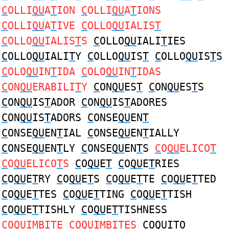
C
OLLI
QU
A
T
ION
C
OLLI
QU
A
T
IONS
C
OLLI
QU
A
T
IVE
C
OLLO
QU
IALIS
T
C
OLLO
QU
IALIS
T
S
C
OLLO
QU
IALI
T
IES
C
OLLO
QU
IALI
T
Y
C
OLLO
QU
IS
T
C
OLLO
QU
IS
T
S
C
OLO
QU
IN
T
IDA
C
OLO
QU
IN
T
IDAS
C
ON
QU
ERABILI
T
Y
C
ON
QU
ES
T
C
ON
QU
ES
T
S
C
ON
QU
IS
T
ADOR
C
ON
QU
IS
T
ADORES
C
ON
QU
IS
T
ADORS
C
ONSE
QU
EN
T
C
ONSE
QU
EN
T
IAL
C
ONSE
QU
EN
T
IALLY
C
ONSE
QU
EN
T
LY
C
ONSE
QU
EN
T
S
C
O
QU
ELICO
T
C
O
QU
ELICO
T
S
C
O
QU
E
T
C
O
QU
E
T
RIES
C
O
QU
E
T
RY
C
O
QU
E
T
S
C
O
QU
E
T
TE
C
O
QU
E
T
TED
C
O
QU
E
T
TES
C
O
QU
E
T
TING
C
O
QU
E
T
TISH
C
O
QU
E
T
TISHLY
C
O
QU
E
T
TISHNESS
C
O
QU
IMBI
T
E
C
O
QU
IMBI
T
ES
C
O
QU
I
T
O