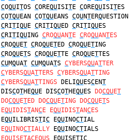
C
O
QU
I
T
OS
C
ORE
QU
ISI
T
E
C
ORE
QU
ISI
T
ES
C
O
TQU
EAN
C
O
TQU
EANS
C
O
U
N
T
ER
Q
UESTION
C
RI
T
I
QU
E
C
RI
T
I
QU
ED
C
RI
T
I
QU
ES
C
RI
T
I
QU
ING
C
RO
QU
AN
T
E
C
RO
QU
AN
T
ES
C
RO
QU
E
T
C
RO
QU
E
T
ED
C
RO
QU
E
T
ING
C
RO
QU
E
T
S
C
RO
QU
E
T
TE
C
RO
QU
E
T
TES
CU
M
Q
UA
T
CU
M
Q
UA
T
S
C
YBERS
QU
A
T
TER
C
YBERS
QU
A
T
TERS
C
YBERS
QU
A
T
TING
C
YBERS
QU
A
T
TINGS
DELI
QU
ES
C
EN
T
DIS
C
O
T
HE
QU
E DIS
C
O
T
HE
QU
ES
DO
CQU
E
T
DO
CQU
E
T
ED DO
CQU
E
T
ING DO
CQU
E
T
S
E
QU
IDIS
T
AN
C
E E
QU
IDIS
T
AN
C
ES
E
QU
ILIBRIS
T
I
C
E
QU
INO
CT
IAL
E
QU
INO
CT
IALLY
E
QU
INO
CT
IALS
E
QU
ISE
T
A
C
EOUS
E
QU
ISE
T
I
C