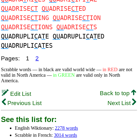
QU
ADRISE
CT
QU
ADRISE
CT
ED
QU
ADRISE
CT
ING
QU
ADRISE
CT
ION
QU
ADRISE
CT
IONS
QU
ADRISE
CT
S
QU
ADRUPLI
C
A
T
E
QU
ADRUPLI
C
A
T
ED
QU
ADRUPLI
C
A
T
ES
Pages:
1
2
Scrabble words — in black are valid world wide —
in RED
are not
valid in North America —
in GREEN
are valid only in North
America.
Back to top
Edit List
Previous List
Next List
See this list for:
English Wiktionary:
2278 words
Scrabble in French:
3014 words