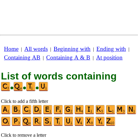
Home
All words
Beginning with
Ending with
|
|
|
|
Containing AB
Containing A & B
At position
|
|
List of words containing
•
•
•
Click to add a fifth letter
Click to remove a letter