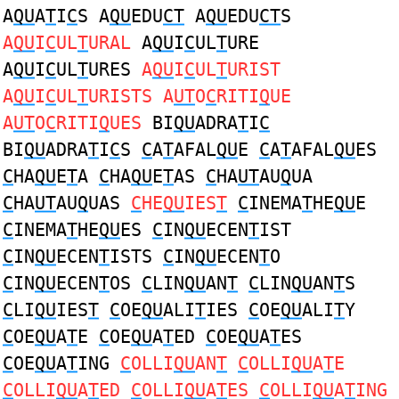
A
QU
A
T
I
C
S A
QU
EDU
CT
A
QU
EDU
CT
S
A
QU
I
C
UL
T
URAL
A
QU
I
C
UL
T
URE
A
QU
I
C
UL
T
URES
A
QU
I
C
UL
T
URIST
A
QU
I
C
UL
T
URISTS A
UT
O
C
RITI
Q
UE
A
UT
O
C
RITI
Q
UES
BI
QU
ADRA
T
I
C
BI
QU
ADRA
T
I
C
S
C
A
T
AFAL
QU
E
C
A
T
AFAL
QU
ES
C
HA
QU
E
T
A
C
HA
QU
E
T
AS
C
HA
UT
AU
Q
UA
C
HA
UT
AU
Q
UAS
C
HE
QU
IES
T
C
INEMA
T
HE
QU
E
C
INEMA
T
HE
QU
ES
C
IN
QU
ECEN
T
IST
C
IN
QU
ECEN
T
ISTS
C
IN
QU
ECEN
T
O
C
IN
QU
ECEN
T
OS
C
LIN
QU
AN
T
C
LIN
QU
AN
T
S
C
LI
QU
IES
T
C
OE
QU
ALI
T
IES
C
OE
QU
ALI
T
Y
C
OE
QU
A
T
E
C
OE
QU
A
T
ED
C
OE
QU
A
T
ES
C
OE
QU
A
T
ING
C
OLLI
QU
AN
T
C
OLLI
QU
A
T
E
C
OLLI
QU
A
T
ED
C
OLLI
QU
A
T
ES
C
OLLI
QU
A
T
ING