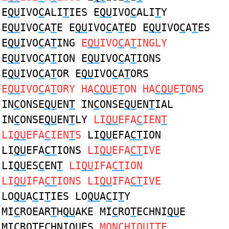
E
QU
IVO
C
ALI
T
IES E
QU
IVO
C
ALI
T
Y
E
QU
IVO
C
A
T
E E
QU
IVO
C
A
T
ED E
QU
IVO
C
A
T
ES
E
QU
IVO
C
A
T
ING
E
QU
IVO
C
A
T
INGLY
E
QU
IVO
C
A
T
ION E
QU
IVO
C
A
T
IONS
E
QU
IVO
C
A
T
OR E
QU
IVO
C
A
T
ORS
E
QU
IVO
C
A
T
ORY HA
CQU
E
T
ON HA
CQU
E
T
ONS
IN
C
ONSE
QU
EN
T
IN
C
ONSE
QU
EN
T
IAL
IN
C
ONSE
QU
EN
T
LY
LI
QU
EFA
C
IEN
T
LI
QU
EFA
C
IEN
T
S
LI
QU
EFA
CT
ION
LI
QU
EFA
CT
IONS
LI
QU
EFA
CT
IVE
LI
QU
ES
C
EN
T
LI
QU
IFA
CT
ION
LI
QU
IFA
CT
IONS LI
QU
IFA
CT
IVE
LO
QU
A
C
I
T
IES LO
QU
A
C
I
T
Y
MI
C
ROEAR
T
H
QU
AKE MI
C
RO
T
ECHNI
QU
E
MI
C
RO
T
ECHNI
QU
ES
MON
C
HI
QU
I
T
E