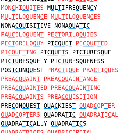
MON
C
HI
QU
I
T
ES
M
U
L
T
IFRE
Q
UEN
C
Y
M
U
L
T
ILO
Q
UEN
C
E M
U
L
T
ILO
Q
UEN
C
ES
NONA
CQU
ISI
T
IVE NONA
QU
A
T
I
C
PA
UC
ILO
Q
UEN
T
PE
CT
ORILO
QU
IES
PE
CT
ORILO
QU
Y
PI
CQU
E
T
PI
CQU
E
T
ED
PI
CQU
E
T
ING
PI
CQU
E
T
S PI
CTU
RES
Q
UE
PI
CTU
RES
Q
UELY PI
CTU
RES
Q
UENESS
POS
TC
ON
QU
EST
PRA
CT
I
QU
E PRA
CT
I
QU
ES
PREA
CQU
AIN
T
PREA
CQU
AIN
T
ANCE
PREA
CQU
AIN
T
ED PREA
CQU
AIN
T
ING
PREA
CQU
AIN
T
S PREA
CQU
ISI
T
ION
PRE
C
ON
QU
ES
T
QU
A
C
KIES
T
QU
AD
C
OP
T
ER
QU
AD
C
OP
T
ERS
QU
ADRA
T
I
C
QU
ADRA
T
I
C
AL
QU
ADRA
T
I
C
ALLY
QU
ADRA
T
I
C
S
QU
ADRA
T
RI
C
ES
QU
ADRI
C
IPI
T
AL