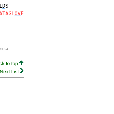
I
D
S
ATAGL
OV
E
merica —
ck to top
Next List