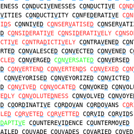
V
ENESS C
O
N
D
UCI
V
ENESSES C
O
N
D
UCTI
V
E
C
O
N
D
I
V
ITIES C
O
N
D
UCTI
V
ITY C
O
NFE
D
ERATI
V
E
C
O
N
OI
D
S
C
O
NNI
V
E
D
C
O
NSER
V
ATISE
D
C
O
NSER
V
ATI
E
D
C
O
NSI
D
ERATI
V
E C
O
NSI
D
ERATI
V
ELY C
O
NSO
ICTI
V
E C
O
NTRA
D
ICTI
V
ELY
C
O
NTRA
V
ENE
D
C
O
N
ERTE
D
C
O
N
V
ALESCE
D
C
O
N
V
ECTE
D
C
O
N
V
ENE
D
C
ICLE
D
C
O
N
V
ERGE
D
C
O
N
V
ERSATE
D
C
O
N
V
ERSE
D
E
D
C
O
N
V
ERTEN
D
C
O
N
V
ERTEN
D
S C
O
N
V
EXE
D
C
O
N
D
C
O
N
V
EYORISE
D
C
O
N
V
EYORIZE
D
C
O
N
V
ICTE
D
E
D
C
O
N
V
IVE
D
C
O
N
V
OCATE
D
C
O
N
V
OKE
D
C
O
N
V
OL
TE
D
LY C
O
N
V
OLUTE
D
NESS
C
O
N
V
OLVE
D
C
O
N
V
OYE
E
D
C
O
OR
D
INATI
V
E C
O
R
D
O
V
AN C
O
R
D
O
V
ANS
C
O
R
LLE
D
C
O
R
V
ETE
D
C
O
R
V
ETTE
D
C
O
R
V
I
D
C
O
R
V
I
D
S
A
D
APTI
V
E
C
O
UNTERE
V
I
D
ENCE C
O
UNTERMO
V
E
D
V
AILE
D
C
O
U
V
A
D
E C
O
U
V
A
D
ES C
OV
ARIE
D
C
OV
E
D