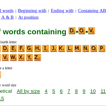
l words
Beginning with
Ending with
Containing AB
|
|
|
g A & B
At position
|
of words containing
•
•
ourth letter
 a letter
e word size
etical
All by size
4
5
6
7
8
9
10
11
15