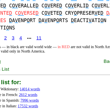
TE
D
C
OV
ERALLE
D
C
OV
ERE
D
C
OV
ERLI
D
C
OV
ERL
UNTE
D
C
OV
ERSE
D
C
OV
ETE
D
CRY
O
PRESER
V
E
D
D
V
ES
D
A
V
ENP
O
RT
D
A
V
ENP
O
RTS
D
EACTI
V
ATI
O
N
ATI
O
NS
2
3
4
11
•••
s — in black are valid world wide —
in RED
are not valid in North A
 valid only in North America.
Ba
t
 List
list for:
 Wiktionary:
14014 words
e in French:
2612 words
e in Spanish:
7996 words
 in Italian:
17532 words