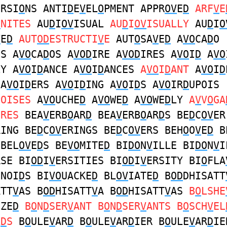
ERSI
O
NS ANTI
D
E
V
EL
O
PMENT APPR
OV
E
D
ARF
V
E
O
NITES
AU
D
I
OV
ISUAL
AU
D
I
OV
ISUALLY
AU
D
I
O
V
E
D
AUT
OD
ESTRUCTI
V
E
AUT
O
SA
V
E
D
A
VO
CA
D
O
ES A
VO
CA
D
OS A
VOD
IRE A
VOD
IRES A
VO
I
D
A
VO
LY A
VO
I
D
ANCE A
VO
I
D
ANCES
A
VO
I
D
ANT
A
VO
I
D
 A
VO
I
D
ERS A
VO
I
D
ING A
VO
I
D
S A
VO
IR
D
UPOIS
POISES
A
VO
UCHE
D
A
VO
WE
D
A
VO
WE
D
LY
A
V
V
O
GA
ORES
BEA
V
ERB
O
AR
D
BEA
V
ERB
O
AR
D
S BE
D
C
OV
ER
RING BE
D
C
OV
ERINGS BE
D
C
OV
ERS BEH
O
O
V
E
D
B
BEL
OV
E
D
S BE
VO
MITE
D
BI
DO
N
V
ILLE BI
DO
N
V
I
RSE BI
OD
I
V
ERSITIES BI
OD
I
V
ERSITY BI
O
FLA
ONOI
D
S BI
VO
UACKE
D
BL
OV
IATE
D
B
OD
DHISATT
ATT
V
AS B
OD
HISATT
V
A B
OD
HISATT
V
AS
B
O
LSHE
IZE
D
B
O
N
D
SER
V
ANT B
O
N
D
SER
V
ANTS B
O
SCH
V
EL
L
D
S
B
O
ULE
V
AR
D
B
O
ULE
V
AR
D
IER B
O
ULE
V
AR
D
IE