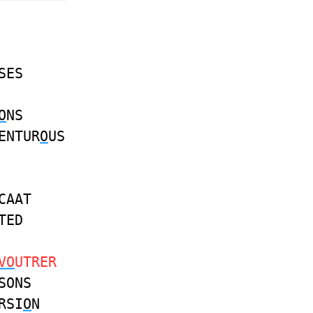
SES
O
NS
ENTUR
O
US
CAAT
TED
VO
UTRER
SONS
RSI
O
N