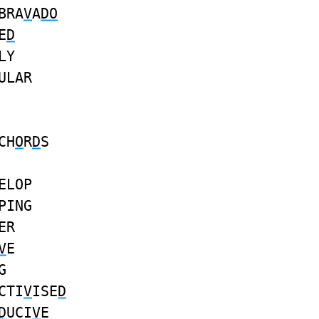
BRA
V
A
DO
E
D
LY
ULAR
CH
O
R
D
S
ELOP
PING
ER
V
E
G
CTI
V
ISE
D
D
UCI
V
E