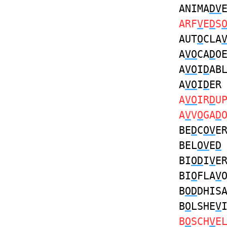
ANIMA
DV
ARF
V
E
D
S
AUT
O
CLA
A
VO
CA
D
O
A
VO
I
D
AB
A
VO
I
D
ER
A
VO
IR
D
U
A
V
V
O
GA
D
BE
D
C
OV
E
BEL
OV
E
D
BI
OD
I
V
E
BI
O
FLA
V
B
OD
DHIS
B
O
LSHE
V
B
O
SCH
V
E