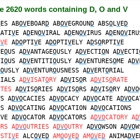
re 2620 words containing D, O and V
V
ES AB
OV
EBOAR
D
AB
OV
EGROUN
D
ABS
O
L
V
E
D
D
ATI
V
E A
D
EN
OV
IRAL A
D
EN
OV
IRUS A
D
EN
OV
IRU
I
V
E
A
DO
PTI
V
E A
DO
PTI
V
ELY A
D
S
O
RPTI
V
E
GE
O
US A
DV
ANTAGE
O
USLY A
DV
ECTI
O
N A
DV
ECTI
TI
O
US A
DV
ENTITI
O
USLY A
DV
ENTURES
O
ME A
DV
R
O
USLY A
DV
ENTUR
O
USNESS A
DV
ERT
O
RIAL
RIALS
A
DV
ISAT
O
RY
A
DV
IS
O
R
A
DV
IS
O
RATE
ATES
A
DV
IS
O
RIES A
DV
IS
O
RS A
DV
IS
O
RY A
DVO
TS A
DVO
CACIES A
DVO
CACY A
DVO
CATE A
DVO
CA
ES A
DVO
CATING A
DVO
CATION A
DVO
CATIONS
IVE A
DVO
CATOR A
DVO
CATORS
A
DVO
CATORY A
D
ERS A
DVO
UTRIES A
DVO
UTRY
A
DVO
WSON A
DVO
W
ESTI
V
E
ALC
OV
E
D
AM
O
O
V
E
D
AM
OV
E
D
ANIMA
DV
E