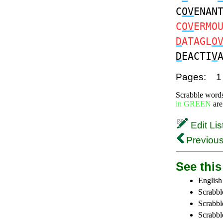
C
OV
ENAN
C
OV
ERMO
D
ATAGL
O
D
EACTI
V
Pages:
1
Scrabble word
in GREEN
are
Edit Lis
Previous
See this 
English
Scrabbl
Scrabbl
Scrabble