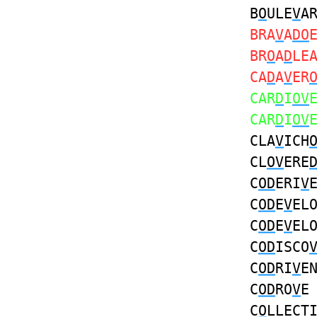
B
O
ULE
V
A
BRA
V
A
DO
BR
O
A
D
LE
CA
D
A
V
ER
CAR
D
I
OV
CAR
D
I
OV
CLA
V
ICH
CL
OV
ERE
C
OD
ERI
V
C
OD
E
V
EL
C
OD
E
V
EL
C
OD
ISCO
C
OD
RI
V
E
C
OD
RO
V
E
C
O
LLECT