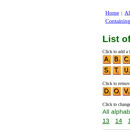
Home
Al
|
Containin
List 
Click to add a f
Click to remove
Click to chang
All alphab
13
14