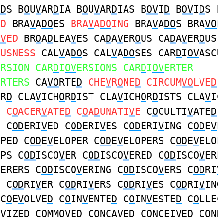
R
D
S B
O
U
V
AR
D
IA B
O
U
V
AR
D
IAS B
OV
I
D
B
OV
I
D
S 
ED
BRA
V
A
DO
ES
BRA
V
A
DO
ING
BRA
V
A
DO
S BRA
VO
A
V
ED
BR
O
A
D
LEA
V
ES CA
D
A
V
ER
O
US CA
D
A
V
ER
O
US
O
USNESS
CAL
V
A
DO
S CAL
V
A
DO
SES CAR
D
I
OV
ASC
ERSION CAR
D
I
OV
ERSIONS CAR
D
I
OV
ERTER
ERTERS
CA
VO
RTE
D
CHE
V
R
O
NE
D
CIRCUM
VO
LVE
D
O
R
D
CLA
V
ICH
O
R
D
IST CLA
V
ICH
O
R
D
ISTS CLA
V
I
D
C
O
ACER
V
ATE
D
C
O
A
D
UNATI
V
E
C
O
CULTI
V
ATE
D
E C
OD
ERI
V
ED C
OD
ERI
V
ES C
OD
ERI
V
ING C
OD
E
V
OPED C
OD
E
V
ELOPER C
OD
E
V
ELOPERS C
OD
E
V
ELO
OPS C
OD
ISCO
V
ER C
OD
ISCO
V
ERED C
OD
ISCO
V
ER
V
ERERS C
OD
ISCO
V
ERING C
OD
ISCO
V
ERS C
OD
RI
N C
OD
RI
V
ER C
OD
RI
V
ERS C
OD
RI
V
ES C
OD
RI
V
IN
 C
O
E
V
OLVE
D
C
O
IN
V
ENTE
D
C
O
IN
V
ESTE
D
C
O
LLE
I
V
IZE
D
C
O
MMO
V
E
D
C
O
NCA
V
E
D
C
O
NCEI
V
E
D
C
O
N