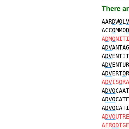
There a
AAR
D
W
O
L
ACC
O
MMO
A
D
M
O
NIT
A
DV
ANTA
A
DV
ENTI
A
DV
ENTU
A
DV
ERT
O
A
DV
IS
O
R
A
DVO
CAA
A
DVO
CAT
A
DVO
CAT
A
DVO
UTR
AER
OD
IG