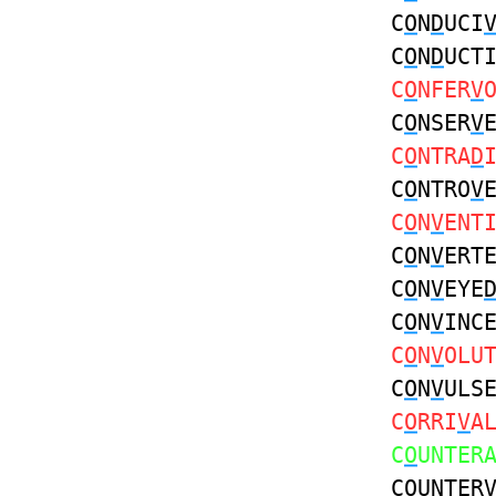
C
O
N
D
UCI
C
O
N
D
UCT
C
O
NFER
V
C
O
NSER
V
C
O
NTRA
D
C
O
NTRO
V
C
O
N
V
ENT
C
O
N
V
ERT
C
O
N
V
EYE
C
O
N
V
INC
C
O
N
V
OLU
C
O
N
V
ULS
C
O
RRI
V
A
C
O
UNTER
C
O
UNTER