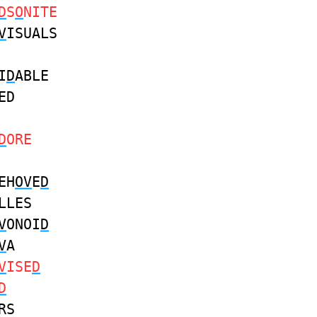
D
S
O
NITE
V
ISUALS
I
D
ABLE
ED
D
ORE
EH
OV
E
D
LLES
V
ONOI
D
V
A
V
ISE
D
D
RS