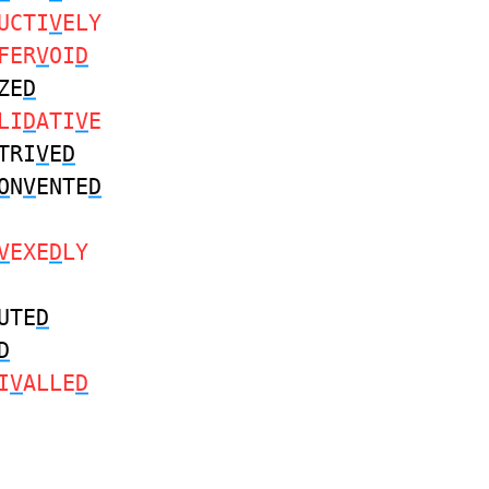
UCTI
V
ELY
FER
V
OI
D
ZE
D
LI
D
ATI
V
E
TRI
V
E
D
O
N
V
ENTE
D
V
EXE
D
LY
UTE
D
D
I
V
ALLE
D