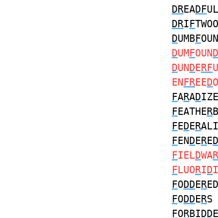
DR
EA
DF
U
DR
I
F
TWO
D
UMB
F
OU
D
UM
F
OUN
D
UN
D
E
RF
EN
FR
EE
D
F
A
R
A
D
IZ
F
EATHE
R
F
E
D
E
R
AL
F
EN
D
E
R
E
F
IEL
D
WA
F
LUO
R
I
D
F
O
DD
E
R
E
F
O
DD
E
R
F
O
R
BI
DD