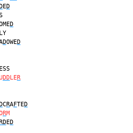
D
E
D
S
OME
D
LY
A
D
OWE
D
ESS
U
DD
LE
R
D
C
R
A
F
TE
D
O
R
M
RD
E
D