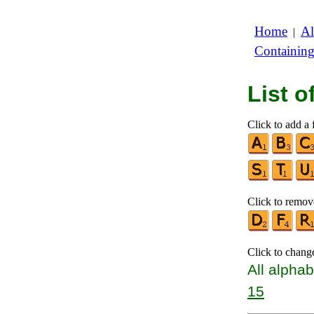
Home
Al
|
Containin
List 
Click to add a f
Click to remove
Click to chang
All alphab
15