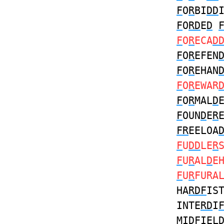
F
O
R
BI
DD
F
O
RD
E
D
F
O
R
ECA
D
F
O
R
EFEN
F
O
R
EHAN
F
O
R
EWAR
F
O
R
MAL
D
F
OUN
D
E
R
FR
EELOA
F
U
DD
LE
R
F
U
R
AL
D
E
F
U
R
FURA
HA
RDF
IS
INTE
RD
I
MI
DF
IEL