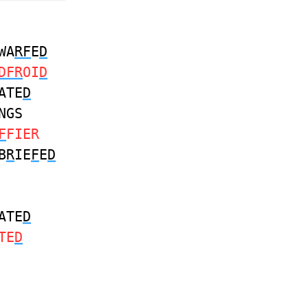
WA
RF
E
D
DFR
OI
D
ATE
D
NGS
F
FIER
B
R
IE
F
E
D
ATE
D
TE
D