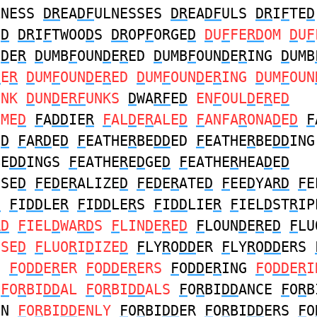
LNESS
DR
EA
DF
ULNESSES
DR
EA
DF
ULS
DR
I
F
TE
D
O
D
DR
I
F
TWOO
D
S
DR
OP
F
ORGE
D
D
U
F
FE
RD
OM
D
U
F
N
D
E
R
D
UMB
F
OUN
D
E
R
ED
D
UMB
F
OUN
D
E
R
ING
D
UMB
D
E
R
D
UM
F
OUN
D
E
R
ED
D
UM
F
OUN
D
E
R
ING
D
UM
F
OUN
UNK
D
UN
D
E
RF
UNKS
D
WA
RF
E
D
EN
F
OUL
D
E
R
E
D
OME
D
F
A
DD
IE
R
F
AL
D
E
R
ALE
D
F
ANFA
R
ONA
D
E
D
F
E
D
F
A
RD
E
D
F
EATHE
R
BE
DD
ED
F
EATHE
R
BE
DD
ING
BE
DD
INGS
F
EATHE
R
E
D
GE
D
F
EATHE
R
HEA
D
E
D
ISE
D
F
E
D
E
R
ALIZE
D
F
E
D
E
R
ATE
D
F
EE
D
YA
RD
F
E
D
F
I
DD
LE
R
F
I
DD
LE
R
S
F
I
DD
LIE
R
F
IEL
D
ST
R
IP
RD
F
IEL
D
WA
RD
S
F
LIN
D
E
R
E
D
F
LOUN
D
E
R
E
D
F
LU
ISE
D
F
LUO
R
I
D
IZE
D
F
LY
R
O
DD
ER
F
LY
R
O
DD
ERS
D
F
O
DD
E
R
ER
F
O
DD
E
R
ERS
F
O
DD
E
R
ING
F
O
DD
E
R
I
S
F
O
R
BI
DD
AL
F
O
R
BI
DD
ALS
F
O
R
BI
DD
ANCE
F
O
R
B
EN
F
O
R
BI
DD
ENLY
F
O
R
BI
DD
ER
F
O
R
BI
DD
ERS
F
O