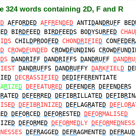
re 324 words containing 2D, F and R
E
D
A
F
FO
RD
E
D
A
F
F
R
EN
D
E
D
ANTI
D
AN
DR
U
F
F BE
D
D
E
D
BI
RDF
EE
D
BI
RDF
EE
D
S BO
D
YSU
RF
E
D
CHAU
OI
D
S
CHIL
D
P
R
OO
F
E
D
CHON
DR
I
F
IE
D
CON
F
E
D
E
R
N
D
C
R
OW
DF
UN
D
ED
C
R
OW
DF
UN
D
ING C
R
OW
DF
UN
D
I
N
D
S
D
AN
DR
I
F
F
D
AN
DR
I
F
FS
D
AN
DR
U
F
F
D
AN
DR
U
FIEST
D
AN
DR
U
F
FS
D
AN
DR
U
F
FY
D
A
R
K
F
IEL
D
D
E
F
IE
D
D
EC
R
ASSI
F
IE
D
D
E
D
I
F
FE
R
ENTIATE
IA
R
IZE
D
D
E
F
EATU
R
E
D
D
E
F
EN
D
E
R
D
E
F
EN
D
E
R
S
T
R
ATE
D
D
E
F
E
R
RE
D
D
E
F
IB
R
ILLATE
D
D
E
F
IB
R
IN
NISE
D
D
E
F
IB
R
INIZE
D
D
E
F
LAG
R
ATE
D
D
E
F
LO
R
A
R
E
D
D
E
F
O
R
CE
D
D
E
F
O
R
ESTE
D
D
E
F
O
R
MALISE
D
LIZE
D
D
E
F
O
R
ME
D
D
E
F
O
R
ME
D
LY
D
E
F
O
R
ME
D
NESS
D
NESSES
D
E
FR
AGGE
D
D
E
FR
AGMENTE
D
D
E
FR
AU
D