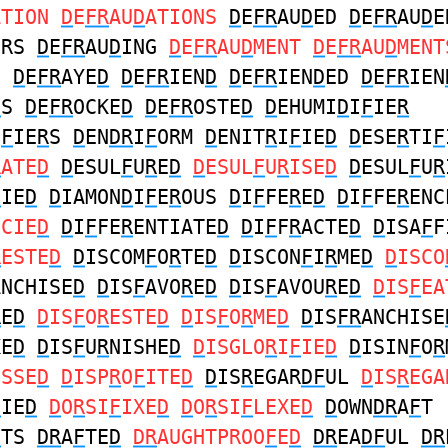
ATION
D
E
FR
AU
D
ATIONS
D
E
FR
AU
D
ED
D
E
FR
AU
D
E
ERS
D
E
FR
AU
D
ING
D
E
FR
AU
D
MENT
D
E
FR
AU
D
MENT
S
D
E
FR
AYE
D
D
E
FR
IEN
D
D
E
FR
IEN
D
ED
D
E
FR
IEN
D
S
D
E
FR
OCKE
D
D
E
FR
OSTE
D
D
EHUMI
D
I
F
IE
R
I
F
IE
R
S
D
EN
DR
I
F
ORM
D
ENIT
R
I
F
IE
D
D
ESE
R
TI
F
R
ATE
D
D
ESUL
F
U
R
E
D
D
ESUL
F
U
R
ISE
D
D
ESUL
F
U
R
F
IE
D
D
IAMON
D
I
F
E
R
OUS
D
I
F
FE
R
E
D
D
I
F
FE
R
ENC
NCIE
D
D
I
F
FE
R
ENTIATE
D
D
I
F
F
R
ACTE
D
D
ISA
F
F
R
ESTE
D
D
ISCOM
F
O
R
TE
D
D
ISCON
F
I
R
ME
D
D
ISCO
ANCHISE
D
D
IS
F
AVO
R
E
D
D
IS
F
AVOU
R
E
D
D
IS
F
EA
R
E
D
D
IS
F
O
R
ESTE
D
D
IS
F
O
R
ME
D
D
IS
FR
ANCHISE
KE
D
D
IS
F
U
R
NISHE
D
D
ISGLO
R
I
F
IE
D
D
ISIN
F
O
R
ESSE
D
D
ISP
R
O
F
ITE
D
D
IS
R
EGAR
DF
UL
D
IS
R
EGA
F
IE
D
D
O
R
SI
F
IXE
D
D
O
R
SI
F
LEXE
D
D
OWN
DR
A
F
T
F
TS
DR
A
F
TE
D
DR
AUGHTPROO
F
E
D
DR
EA
DF
UL
DR