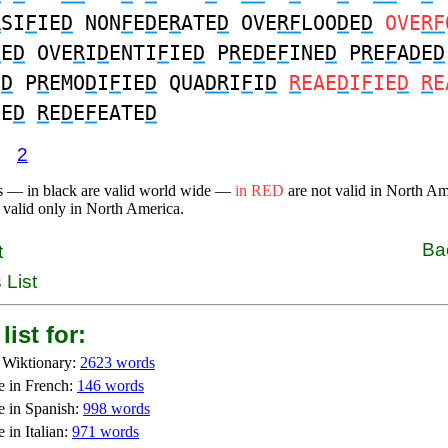
R
SI
F
IE
D
NON
F
E
D
E
R
ATE
D
OVE
RF
LOO
D
E
D
OVE
RF
D
E
D
OVE
R
I
D
ENTI
F
IE
D
P
R
E
D
E
F
INE
D
P
R
E
F
A
D
E
D
E
D
P
R
EMO
D
I
F
IE
D
QUA
DR
I
F
I
D
R
EAE
D
I
F
IE
D
R
E
IE
D
R
E
D
E
F
EATE
D
2
s — in black are valid world wide —
in RED
are not valid in North A
 valid only in North America.
Ba
t
 List
list for:
 Wiktionary:
2623 words
e in French:
146 words
e in Spanish:
998 words
 in Italian:
971 words