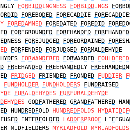
INGLY
F
O
R
BI
DD
INGNESS
F
O
R
BI
DD
INGS
F
O
R
BO
F
O
RD
I
D
F
O
R
EBO
D
E
D
F
O
R
ECA
DD
IE
F
O
R
ECA
DD
IE
D
Y
F
O
R
E
D
AMNE
D
F
O
R
E
D
ATE
D
F
O
R
E
D
I
D
F
O
R
E
D
O
D
E
D
F
O
R
EGROUN
D
E
D
F
O
R
EHAN
D
E
D
F
O
R
EHAN
D
E
D
D
E
D
NESS
F
O
R
EJU
D
GE
D
F
O
R
EOR
D
AINE
D
F
O
R
ESH
D
E
D
F
O
R
FEN
D
E
D
F
O
R
JU
D
GE
D
F
O
R
MAL
D
EHY
D
E
EHY
D
ES
F
O
R
WAN
D
ERE
D
F
O
R
WAR
D
E
D
F
OUL
D
E
R
E
D
E
D
FR
EEHAN
D
E
D
FR
EEHAN
D
E
D
LY
FR
EEHAN
D
E
D
N
D
E
D
FR
I
D
GE
D
FR
IEN
D
E
D
FR
ON
D
E
D
F
U
DD
IE
R
F
S
F
UN
D
HOL
D
E
R
F
UN
D
HOL
D
E
R
S
F
UN
DR
AISE
D
HY
D
E
F
U
R
AL
D
EHY
D
ES
F
U
R
FURAL
D
EHY
D
E
L
D
EHY
D
ES
GO
DF
ATHE
R
E
D
G
R
AN
DF
ATHERE
D
HAN
TE
D
HUN
DR
E
DF
OLD
HUN
DR
E
DF
OLDS HY
D
ATI
D
I
F
F
FUSE
D
INTE
RF
OL
D
E
D
LA
DD
E
R
PROO
F
LI
F
EGUA
D
E
R
MI
DF
IEL
D
E
R
S
MY
R
IA
DF
OL
D
MY
R
IA
DF
OL
D
S