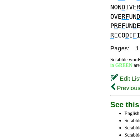
NON
D
IVE
OVE
RF
UN
P
R
E
F
UN
D
R
ECO
D
I
F
Pages:
1
Scrabble word
in GREEN
are
Edit Lis
Previous
See this 
English
Scrabbl
Scrabbl
Scrabble