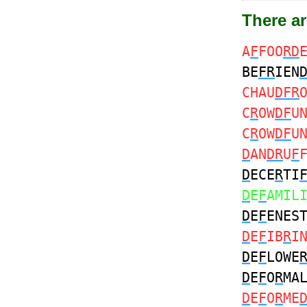
There a
A
F
FOO
RD
BE
FR
IEN
CHAU
DFR
C
R
OW
DF
U
C
R
OW
DF
U
D
AN
DR
U
F
D
ECE
R
TI
D
E
F
AMIL
D
E
F
ENES
D
E
F
IB
R
I
D
E
F
LOWE
D
E
F
O
R
MA
D
E
F
O
R
ME