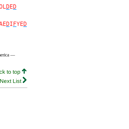
OL
D
E
D
AE
D
I
F
YE
D
merica —
ck to top
Next List