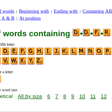
l words
Beginning with
Ending with
Containing AB
|
|
|
g A & B
At position
|
of words containing
•
•
•
ifth letter
 a letter
e word size
etical
All by size
6
7
8
9
10
11
12