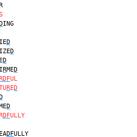
R
S
D
ING
IE
D
IZE
D
E
D
I
R
ME
D
RDF
UL
TU
R
E
D
D
ME
D
R
DF
ULLY
EA
DF
ULLY