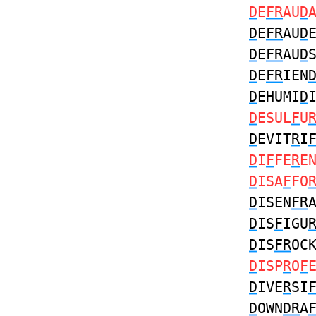
D
E
FR
AU
D
D
E
FR
AU
D
D
E
FR
AU
D
D
E
FR
IEN
D
EHUMI
D
D
ESUL
F
U
D
EVIT
R
I
D
I
F
FE
R
E
D
ISA
F
FO
D
ISEN
FR
D
IS
F
IGU
D
IS
FR
OC
D
ISP
R
O
F
D
IVE
R
SI
D
OWN
DR
A