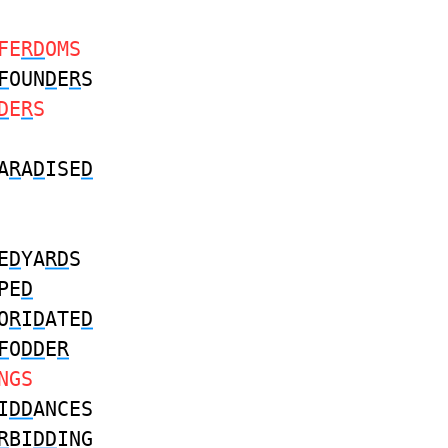
FE
RD
OMS
F
OUN
D
E
R
S
D
E
R
S
A
R
A
D
ISE
D
E
D
YA
RD
S
PE
D
O
R
I
D
ATE
D
F
O
DD
E
R
NGS
I
DD
ANCES
R
BI
DD
ING