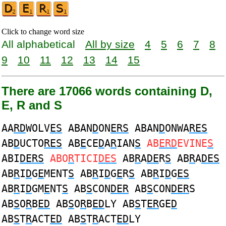
Click to change word size
All alphabetical
All by size
4
5
6
7
8
9
10
11
12
13
14
15
There are 17066 words containing D,
E, R and S
AA
RD
WOLV
ES
ABAN
D
ON
ERS
ABAN
D
ONWA
RES
AB
D
UCTO
RES
AB
E
CE
D
A
R
IAN
S
AB
ERD
EVINE
S
ABI
DERS
ABO
R
TICI
DES
AB
R
A
DE
R
S
AB
R
A
DES
AB
R
I
D
G
E
MENT
S
AB
R
I
D
G
E
R
S
AB
R
I
D
G
ES
AB
R
I
D
GM
E
NT
S
AB
S
CON
DER
AB
S
CON
DER
S
AB
S
O
R
B
ED
AB
S
O
R
B
ED
LY AB
S
T
ER
GE
D
AB
S
T
R
ACT
ED
AB
S
T
R
ACT
ED
LY