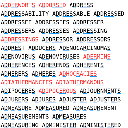
A
D
D
ER
WORT
S
A
D
DO
RSE
D
A
D
D
RES
S
A
D
D
RES
SABILITY A
D
D
RES
SABLE A
D
D
RES
SED
A
D
D
RES
SEE A
D
D
RES
SEES A
D
D
RES
SER
A
D
D
RES
SERS A
D
D
RES
SES A
D
D
RES
SING
A
D
D
RES
SINGS
A
D
D
RES
SOR A
D
D
RES
SORS
A
D
D
RES
T A
D
DUC
ERS
A
DE
NOCA
R
CINOMA
S
A
DE
NOVI
R
U
S
A
DE
NOVI
R
U
S
ES
A
DER
MIN
S
A
D
H
ER
ENCE
S
A
D
H
ER
END
S
A
D
H
ER
ENT
S
A
D
H
ER
ER
S
A
D
H
ER
E
S
A
D
HOC
R
ACI
ES
A
D
IATH
ER
MANCIE
S
A
D
IATH
ER
MANOU
S
A
D
IPOC
ER
E
S
A
D
IPOC
ER
OU
S
A
D
JOU
R
NM
E
NT
S
A
D
JU
RE
R
S
A
D
JU
RES
A
D
JU
S
T
ER
A
D
JU
S
T
ER
S
A
D
M
E
A
S
U
R
E A
D
M
E
A
S
U
R
ED A
D
M
E
A
S
U
R
EMENT
A
D
M
E
A
S
U
R
EMENTS A
D
M
E
A
S
U
R
ES
A
D
M
E
A
S
U
R
ING A
D
MINI
S
T
ER
A
D
MINI
S
T
ER
ED