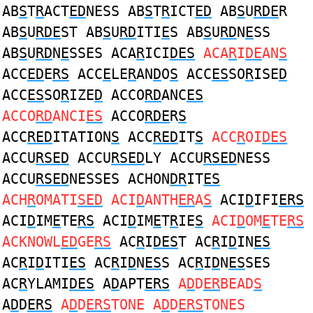
AB
S
T
R
ACT
ED
NESS AB
S
T
R
ICT
ED
AB
S
U
RDE
R
AB
S
U
RDE
ST AB
S
U
RD
ITI
E
S AB
S
U
RD
N
E
SS
AB
S
U
RD
N
E
SSES ACA
R
ICI
DES
ACA
R
I
DE
AN
S
ACC
ED
E
RS
ACC
E
LE
R
AN
D
O
S
ACC
ES
SO
R
ISE
D
ACC
ES
SO
R
IZE
D
ACCO
RD
ANC
ES
ACCO
RD
ANCI
ES
ACCO
RDE
R
S
ACC
RED
ITATION
S
ACC
RED
IT
S
ACC
R
OI
DES
ACCU
RSED
ACCU
RSED
LY ACCU
RSED
NESS
ACCU
RSED
NESSES ACHON
DR
IT
ES
ACH
R
OMATI
SED
ACI
D
ANTH
ER
A
S
ACI
D
IFI
ERS
ACI
D
IM
E
TE
RS
ACI
D
IM
E
T
R
IE
S
ACI
D
OM
E
TE
RS
ACKNOWL
ED
GE
RS
AC
R
I
DES
T AC
R
I
D
IN
ES
AC
R
I
D
ITI
ES
AC
R
I
D
N
ES
S AC
R
I
D
N
ES
SES
AC
R
YLAMI
DES
A
D
APT
ERS
A
D
D
ER
BEAD
S
A
D
D
ERS
A
D
D
ERS
TONE A
D
D
ERS
TONES