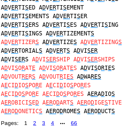
A
D
V
ER
TI
S
ED A
D
V
ER
TI
S
EMENT
A
D
V
ER
TI
S
EMENTS A
D
V
ER
TI
S
ER
A
D
V
ER
TI
S
ERS A
D
V
ER
TI
S
ES A
D
V
ER
TI
S
ING
A
D
V
ER
TI
S
INGS A
D
V
ER
TIZEMENT
S
A
D
V
ER
TIZER
S
A
D
V
ER
TIZE
S
A
D
V
ER
TIZING
S
A
D
V
ER
TORIAL
S
A
D
V
ER
T
S
A
D
VI
SER
A
D
VI
SER
S
A
D
VI
SER
SHIP A
D
VI
SER
SHIPS
A
D
VI
S
O
R
AT
E
A
D
VI
S
O
R
AT
E
S
A
D
VI
S
O
R
I
E
S
A
D
VOUT
RE
R
S
A
D
VOUT
R
I
ES
A
D
WA
RES
A
E
CI
D
IO
S
PO
R
E A
E
CI
D
IO
S
PO
R
ES
A
E
CI
D
O
S
PO
R
E A
E
CI
D
O
S
PO
R
ES
A
ER
A
D
IO
S
A
ER
OBICI
S
E
D
A
ER
O
D
ART
S
A
ER
O
D
IGE
S
TIVE
A
ER
O
D
ONETIC
S
A
ER
O
D
ROME
S
A
ER
O
D
UCT
S
Pages:
1
2
3
4
66
•••