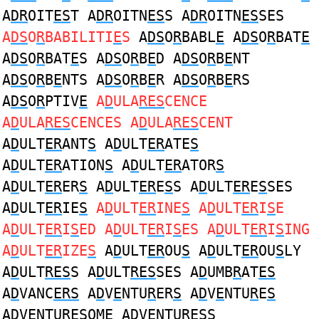
A
DR
OIT
ES
T A
DR
OITN
ES
S A
DR
OITN
ES
SES
A
DS
O
R
BABILITI
E
S
A
DS
O
R
BABL
E
A
DS
O
R
BAT
E
A
DS
O
R
BAT
E
S A
DS
O
R
B
E
D A
DS
O
R
B
E
NT
A
DS
O
R
B
E
NTS A
DS
O
R
B
E
R A
DS
O
R
B
E
RS
A
DS
O
R
PTIV
E
A
D
ULA
RES
CENCE
A
D
ULA
RES
CENCES A
D
ULA
RES
CENT
A
D
ULT
ER
ANT
S
A
D
ULT
ER
ATE
S
A
D
ULT
ER
ATION
S
A
D
ULT
ER
ATOR
S
A
D
ULT
ER
ER
S
A
D
ULT
ER
E
S
S A
D
ULT
ER
E
S
SES
A
D
ULT
ER
IE
S
A
D
ULT
ER
INE
S
A
D
ULT
ER
I
S
E
A
D
ULT
ER
I
S
ED A
D
ULT
ER
I
S
ES A
D
ULT
ER
I
S
ING
A
D
ULT
ER
IZE
S
A
D
ULT
ER
OU
S
A
D
ULT
ER
OU
S
LY
A
D
ULT
RES
S A
D
ULT
RES
SES A
D
UMB
R
AT
ES
A
D
VANC
ERS
A
D
V
E
NTU
R
ER
S
A
D
V
E
NTU
R
E
S
A
D
V
E
NTU
R
E
S
OME A
D
V
E
NTU
R
E
S
S