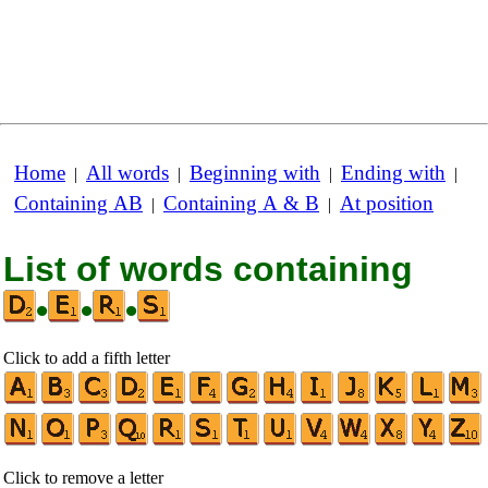
Home
All words
Beginning with
Ending with
|
|
|
|
Containing AB
Containing A & B
At position
|
|
List of words containing
•
•
•
Click to add a fifth letter
Click to remove a letter