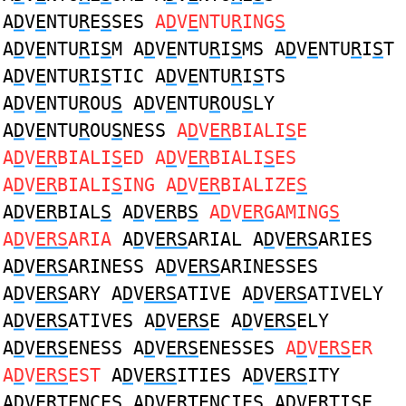
A
D
V
E
NTU
R
E
S
SES
A
D
V
E
NTU
R
ING
S
A
D
V
E
NTU
R
I
S
M A
D
V
E
NTU
R
I
S
MS A
D
V
E
NTU
R
I
S
T
A
D
V
E
NTU
R
I
S
TIC A
D
V
E
NTU
R
I
S
TS
A
D
V
E
NTU
R
OU
S
A
D
V
E
NTU
R
OU
S
LY
A
D
V
E
NTU
R
OU
S
NESS
A
D
V
ER
BIALI
S
E
A
D
V
ER
BIALI
S
ED A
D
V
ER
BIALI
S
ES
A
D
V
ER
BIALI
S
ING A
D
V
ER
BIALIZE
S
A
D
V
ER
BIAL
S
A
D
V
ER
B
S
A
D
V
ER
GAMING
S
A
D
V
ERS
ARIA
A
D
V
ERS
ARIAL A
D
V
ERS
ARIES
A
D
V
ERS
ARINESS A
D
V
ERS
ARINESSES
A
D
V
ERS
ARY A
D
V
ERS
ATIVE A
D
V
ERS
ATIVELY
A
D
V
ERS
ATIVES A
D
V
ERS
E A
D
V
ERS
ELY
A
D
V
ERS
ENESS A
D
V
ERS
ENESSES
A
D
V
ERS
ER
A
D
V
ERS
EST
A
D
V
ERS
ITIES A
D
V
ERS
ITY
A
D
V
ER
TENCE
S
A
D
V
ER
TENCIE
S
A
D
V
ER
TI
S
E