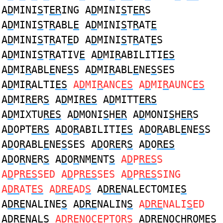
A
D
MINI
S
T
ER
ING A
D
MINI
S
T
ER
S
A
D
MINI
S
T
R
ABL
E
A
D
MINI
S
T
R
AT
E
A
D
MINI
S
T
R
AT
E
D A
D
MINI
S
T
R
AT
E
S
A
D
MINI
S
T
R
ATIV
E
A
D
MI
R
ABILITI
ES
A
D
MI
R
ABL
E
NE
S
S A
D
MI
R
ABL
E
NE
S
SES
A
D
MI
R
ALTI
ES
A
D
MI
R
ANC
ES
A
D
MI
R
AUNC
ES
A
D
MI
RE
R
S
A
D
MI
RES
A
D
MITT
ERS
A
D
MIXTU
RES
A
D
MONI
S
H
ER
A
D
MONI
S
H
ER
S
A
D
OPT
ERS
A
D
O
R
ABILITI
ES
A
D
O
R
ABL
E
NE
S
S
A
D
O
R
ABL
E
NE
S
SES A
D
O
RE
R
S
A
D
O
RES
A
D
O
R
N
E
R
S
A
D
O
R
NM
E
NT
S
A
D
P
RES
S
A
D
P
RES
SED A
D
P
RES
SES A
D
P
RES
SING
A
DR
AT
ES
A
DRE
AD
S
A
DRE
NALECTOMIE
S
A
DRE
NALINE
S
A
DRE
NALIN
S
A
DRE
NALI
S
ED
A
DRE
NAL
S
A
DRE
NOCEPTOR
S
A
DRE
NOCHROME
S