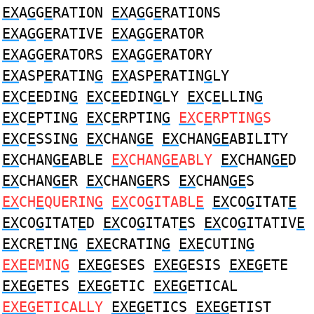
EX
A
G
G
E
RATION
EX
A
G
G
E
RATIONS
EX
A
G
G
E
RATIVE
EX
A
G
G
E
RATOR
EX
A
G
G
E
RATORS
EX
A
G
G
E
RATORY
EX
ASP
E
RATIN
G
EX
ASP
E
RATIN
G
LY
EX
C
E
EDIN
G
EX
C
E
EDIN
G
LY
EX
C
E
LLIN
G
EX
C
E
PTIN
G
EX
C
E
RPTIN
G
EX
C
E
RPTIN
G
S
EX
C
E
SSIN
G
EX
CHAN
GE
EX
CHAN
GE
ABILITY
EX
CHAN
GE
ABLE
EX
CHAN
GE
ABLY
EX
CHAN
GE
D
EX
CHAN
GE
R
EX
CHAN
GE
RS
EX
CHAN
GE
S
EX
CH
E
QUERIN
G
EX
CO
G
ITABL
E
EX
CO
G
ITAT
E
EX
CO
G
ITAT
E
D
EX
CO
G
ITAT
E
S
EX
CO
G
ITATIV
E
EX
CR
E
TIN
G
EXE
CRATIN
G
EXE
CUTIN
G
EXE
EMIN
G
EXEG
ESES
EXEG
ESIS
EXEG
ETE
EXEG
ETES
EXEG
ETIC
EXEG
ETICAL
EXEG
ETICALLY
EXEG
ETICS
EXEG
ETIST