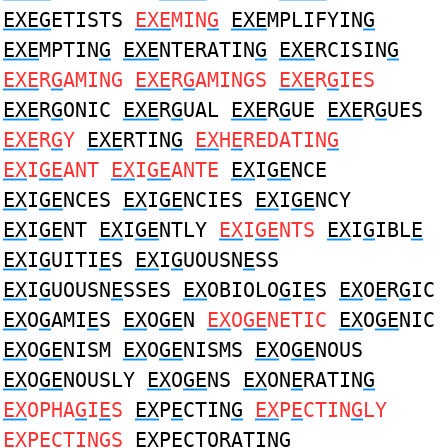
EXEG
ETISTS
EXE
MIN
G
EXE
MPLIFYIN
G
EXE
MPTIN
G
EXE
NTERATIN
G
EXE
RCISIN
G
EXE
R
G
AMING
EXE
R
G
AMINGS
EXE
R
G
IES
EXE
R
G
ONIC
EXE
R
G
UAL
EXE
R
G
UE
EXE
R
G
UES
EXE
R
G
Y
EXE
RTIN
G
EX
H
E
REDATIN
G
EX
I
GE
ANT
EX
I
GE
ANTE
EX
I
GE
NCE
EX
I
GE
NCES
EX
I
GE
NCIES
EX
I
GE
NCY
EX
I
GE
NT
EX
I
GE
NTLY
EX
I
GE
NTS
EX
I
G
IBL
E
EX
I
G
UITI
E
S
EX
I
G
UOUSN
E
SS
EX
I
G
UOUSN
E
SSES
EX
OBIOLO
G
I
E
S
EX
O
E
R
G
IC
EX
O
G
AMI
E
S
EX
O
GE
N
EX
O
GE
NETIC
EX
O
GE
NIC
EX
O
GE
NISM
EX
O
GE
NISMS
EX
O
GE
NOUS
EX
O
GE
NOUSLY
EX
O
GE
NS
EX
ON
E
RATIN
G
EX
OPHA
G
I
E
S
EX
P
E
CTIN
G
EX
P
E
CTIN
G
LY
EX
P
E
CTIN
G
S
EX
P
E
CTORATIN
G