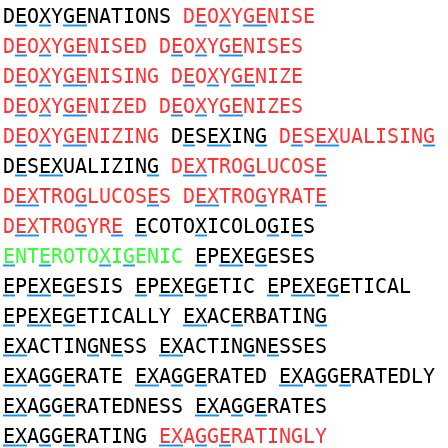
D
E
O
X
Y
GE
NATIONS
D
E
O
X
Y
GE
NISE
D
E
O
X
Y
GE
NISED D
E
O
X
Y
GE
NISES
D
E
O
X
Y
GE
NISING D
E
O
X
Y
GE
NIZE
D
E
O
X
Y
GE
NIZED D
E
O
X
Y
GE
NIZES
D
E
O
X
Y
GE
NIZING
D
E
S
EX
IN
G
D
E
S
EX
UALISIN
G
D
E
S
EX
UALIZIN
G
D
EX
TRO
G
LUCOS
E
D
EX
TRO
G
LUCOS
E
S D
EX
TRO
G
YRAT
E
D
EX
TRO
G
YR
E
E
COTO
X
ICOLO
G
I
E
S
E
NT
E
ROTO
X
I
G
ENIC
E
P
EX
E
G
ESES
E
P
EX
E
G
ESIS
E
P
EX
E
G
ETIC
E
P
EX
E
G
ETICAL
E
P
EX
E
G
ETICALLY
EX
AC
E
RBATIN
G
EX
ACTIN
G
N
E
SS
EX
ACTIN
G
N
E
SSES
EX
A
G
G
E
RATE
EX
A
G
G
E
RATED
EX
A
G
G
E
RATEDLY
EX
A
G
G
E
RATEDNESS
EX
A
G
G
E
RATES
EX
A
G
G
E
RATING
EX
A
G
G
E
RATINGLY