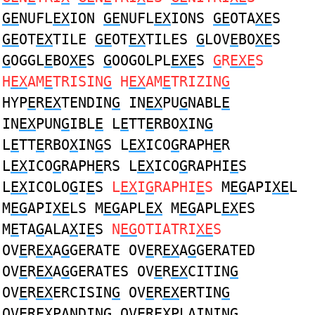
GE
NUFL
EX
ION
GE
NUFL
EX
IONS
GE
OTA
XE
S
GE
OT
EX
TILE
GE
OT
EX
TILES
G
LOV
E
BO
XE
S
G
OGGL
E
BO
XE
S
G
OOGOLPL
EXE
S
G
R
EXE
S
H
EX
AM
E
TRISIN
G
H
EX
AM
E
TRIZIN
G
HYP
E
R
EX
TENDIN
G
IN
EX
PU
G
NABL
E
IN
EX
PUN
G
IBL
E
L
E
TT
E
RBO
X
IN
G
L
E
TT
E
RBO
X
IN
G
S L
EX
ICO
G
RAPH
E
R
L
EX
ICO
G
RAPH
E
RS L
EX
ICO
G
RAPHI
E
S
L
EX
ICOLO
G
I
E
S
L
EX
I
G
RAPHI
E
S
M
EG
API
XE
L
M
EG
API
XE
LS M
EG
APL
EX
M
EG
APL
EX
ES
M
E
TA
G
ALA
X
I
E
S
N
EG
OTIATRI
XE
S
OV
E
R
EX
A
G
GERATE OV
E
R
EX
A
G
GERATED
OV
E
R
EX
A
G
GERATES OV
E
R
EX
CITIN
G
OV
E
R
EX
ERCISIN
G
OV
E
R
EX
ERTIN
G
OV
E
R
EX
PANDIN
G
OV
E
R
EX
PLAININ
G