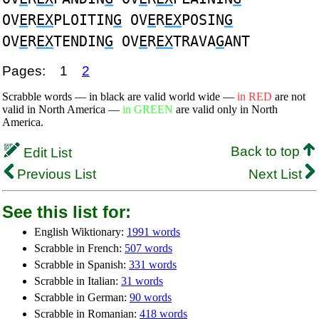
OV
E
R
EX
PLOITIN
G
OV
E
R
EX
POSIN
G
OV
E
R
EX
TENDIN
G
OV
E
R
EX
TRAVA
G
ANT
Pages:
1
2
Scrabble words — in black are valid world wide —
in RED
are not
valid in North America —
in GREEN
are valid only in North
America.
Back to top
Edit List
Previous List
Next List
See this list for:
English Wiktionary:
1991 words
Scrabble in French:
507 words
Scrabble in Spanish:
331 words
Scrabble in Italian:
31 words
Scrabble in German:
90 words
Scrabble in Romanian:
418 words