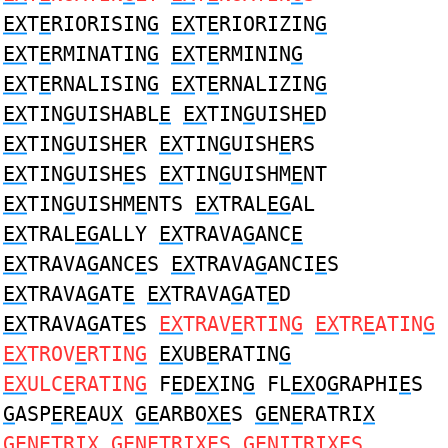
EX
T
E
RIORISIN
G
EX
T
E
RIORIZIN
G
EX
T
E
RMINATIN
G
EX
T
E
RMININ
G
EX
T
E
RNALISIN
G
EX
T
E
RNALIZIN
G
EX
TIN
G
UISHABL
E
EX
TIN
G
UISH
E
D
EX
TIN
G
UISH
E
R
EX
TIN
G
UISH
E
RS
EX
TIN
G
UISH
E
S
EX
TIN
G
UISHM
E
NT
EX
TIN
G
UISHM
E
NTS
EX
TRAL
EG
AL
EX
TRAL
EG
ALLY
EX
TRAVA
G
ANC
E
EX
TRAVA
G
ANC
E
S
EX
TRAVA
G
ANCI
E
S
EX
TRAVA
G
AT
E
EX
TRAVA
G
AT
E
D
EX
TRAVA
G
AT
E
S
EX
TRAV
E
RTIN
G
EX
TR
E
ATIN
G
EX
TROV
E
RTIN
G
EX
UB
E
RATIN
G
EX
ULC
E
RATIN
G
F
E
D
EX
IN
G
FL
EX
O
G
RAPHI
E
S
G
ASP
E
R
E
AU
X
GE
ARBO
XE
S
GE
N
E
RATRI
X
GE
N
E
TRI
X
GE
N
E
TRI
X
ES
GE
NITRI
XE
S