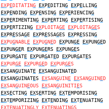
EX
P
E
DITATIN
G
EX
P
E
DITIN
G
EX
P
E
LLIN
G
EX
P
E
NDIN
G
EX
P
E
NSIN
G
EX
P
E
RIENCIN
G
EX
P
E
RIMENTIN
G
EX
P
E
RTIN
G
EX
P
E
RTISIN
G
EX
P
E
RTIZIN
G
EX
PLOITA
GE
EX
PLOITA
GE
S
EX
PR
E
SSA
G
E
EX
PR
E
SSA
G
ES
EX
PR
E
SSIN
G
EX
PU
G
NABL
E
EX
PU
G
N
E
D
EX
PUN
GE
EX
PUN
GE
D
EX
PUN
GE
R
EX
PUN
GE
RS
EX
PUN
GE
S
EX
PUR
G
AT
E
EX
PUR
G
AT
E
D
EX
PUR
G
AT
E
S
EX
PUR
GE
EX
PUR
GE
D
EX
PUR
GE
S
EX
SAN
G
UINAT
E
EX
SAN
G
UINAT
E
D
EX
SAN
G
UINAT
E
S
EX
SAN
G
UIN
E
EX
SAN
G
UIN
E
D
EX
SAN
G
UIN
E
OUS
EX
SAN
G
UINITI
E
S
EX
S
E
CTIN
G
EX
S
E
RTIN
G
EX
T
E
MPORISIN
G
EX
T
E
MPORIZIN
G
EX
T
E
NDIN
G
EX
T
E
NUATIN
G
EX
T
E
NUATIN
G
LY
EX
T
E
NUATIN
G
S