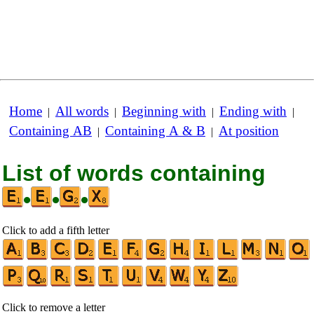
Home
All words
Beginning with
Ending with
|
|
|
|
Containing AB
Containing A & B
At position
|
|
List of words containing
•
•
•
Click to add a fifth letter
Click to remove a letter