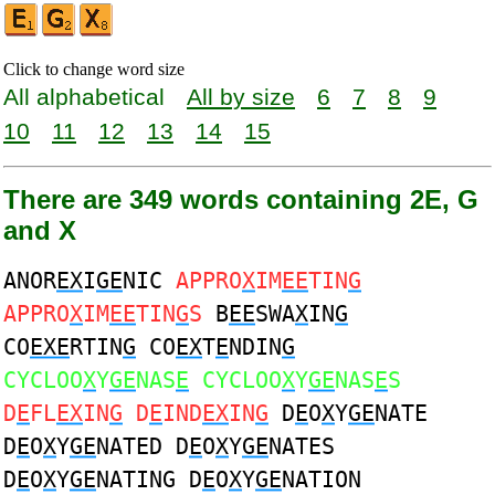
Click to change word size
All alphabetical
All by size
6
7
8
9
10
11
12
13
14
15
There are 349 words containing 2E, G
and X
ANOR
EX
I
GE
NIC
APPRO
X
IM
EE
TIN
G
APPRO
X
IM
EE
TIN
G
S
B
EE
SWA
X
IN
G
CO
EXE
RTIN
G
CO
EX
T
E
NDIN
G
CYCLOO
X
Y
GE
NAS
E
CYCLOO
X
Y
GE
NAS
E
S
D
E
FL
EX
IN
G
D
E
IND
EX
IN
G
D
E
O
X
Y
GE
NATE
D
E
O
X
Y
GE
NATED D
E
O
X
Y
GE
NATES
D
E
O
X
Y
GE
NATING D
E
O
X
Y
GE
NATION