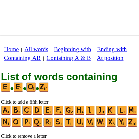
Home
All words
Beginning with
Ending with
|
|
|
|
Containing AB
Containing A & B
At position
|
|
List of words containing
•
•
•
Click to add a fifth letter
Click to remove a letter