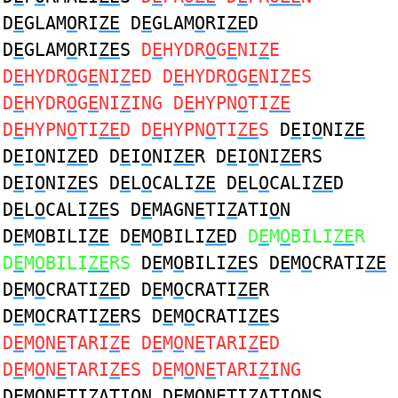
D
E
GLAM
O
RI
ZE
D
E
GLAM
O
RI
ZE
D
D
E
GLAM
O
RI
ZE
S
D
E
HYDR
O
G
E
NI
Z
E
D
E
HYDR
O
G
E
NI
Z
ED D
E
HYDR
O
G
E
NI
Z
ES
D
E
HYDR
O
G
E
NI
Z
ING D
E
HYPN
O
TI
ZE
D
E
HYPN
O
TI
ZE
D D
E
HYPN
O
TI
ZE
S
D
E
I
O
NI
ZE
D
E
I
O
NI
ZE
D D
E
I
O
NI
ZE
R D
E
I
O
NI
ZE
RS
D
E
I
O
NI
ZE
S D
E
L
O
CALI
ZE
D
E
L
O
CALI
ZE
D
D
E
L
O
CALI
ZE
S D
E
MAGN
E
TI
Z
ATI
O
N
D
E
M
O
BILI
ZE
D
E
M
O
BILI
ZE
D
D
E
M
O
BILI
ZE
R
D
E
M
O
BILI
ZE
RS
D
E
M
O
BILI
ZE
S D
E
M
O
CRATI
ZE
D
E
M
O
CRATI
ZE
D D
E
M
O
CRATI
ZE
R
D
E
M
O
CRATI
ZE
RS D
E
M
O
CRATI
ZE
S
D
E
M
O
N
E
TARI
Z
E D
E
M
O
N
E
TARI
Z
ED
D
E
M
O
N
E
TARI
Z
ES D
E
M
O
N
E
TARI
Z
ING
D
E
M
O
N
E
TI
Z
ATION D
E
M
O
N
E
TI
Z
ATIONS