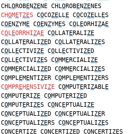
CHL
O
ROB
E
N
ZE
NE CHL
O
ROB
E
N
ZE
NES
CH
O
M
E
T
ZE
S
C
O
CO
ZE
LL
E
C
O
CO
ZE
LL
E
S
C
OE
N
Z
YM
E
C
OE
N
Z
YM
E
S C
O
L
E
ORHI
Z
A
E
C
O
L
E
ORRHI
Z
A
E
C
O
LLAT
E
RALI
ZE
C
O
LLAT
E
RALI
ZE
D C
O
LLAT
E
RALI
ZE
S
C
O
LL
E
CTIVI
ZE
C
O
LL
E
CTIVI
ZE
D
C
O
LL
E
CTIVI
ZE
S C
O
MM
E
RCIALI
ZE
C
O
MM
E
RCIALI
ZE
D C
O
MM
E
RCIALI
ZE
S
C
O
MPL
E
M
E
NTI
Z
ER C
O
MPL
E
M
E
NTI
Z
ERS
C
O
MPR
E
H
E
NSIVI
Z
E
C
O
MPUT
E
RI
Z
ABL
E
C
O
MPUT
E
RI
ZE
C
O
MPUT
E
RI
ZE
D
C
O
MPUT
E
RI
ZE
S C
O
NC
E
PTUALI
ZE
C
O
NC
E
PTUALI
ZE
D C
O
NC
E
PTUALI
ZE
R
C
O
NC
E
PTUALI
ZE
RS C
O
NC
E
PTUALI
ZE
S
C
O
NC
E
RTI
ZE
C
O
NC
E
RTI
ZE
D C
O
NC
E
RTI
ZE
S