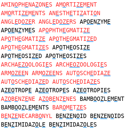
AMIN
O
PH
E
NA
Z
ON
E
S AM
O
RTI
ZE
M
E
NT
AM
O
RTI
ZE
M
E
NTS AN
E
STH
E
TI
Z
ATI
O
N
ANGL
E
D
OZE
R ANGL
E
D
OZE
RS
AP
OE
N
Z
YM
E
AP
OE
N
Z
YM
E
S
AP
O
PHTH
E
GMATI
ZE
AP
O
TH
E
GMATI
ZE
AP
O
TH
E
GMATI
ZE
D
AP
O
TH
E
GMATI
ZE
S
AP
O
TH
E
OSI
ZE
AP
O
TH
E
OSI
ZE
D AP
O
TH
E
OSI
ZE
S
ARCHA
EZO
OLOGI
E
S ARCH
EOZ
OOLOGI
E
S
ARM
OZEE
N ARM
OZEE
NS AUT
O
SCH
E
DIA
ZE
AUT
O
SCH
E
DIA
ZE
D AUT
O
SCH
E
DIA
ZE
S
A
ZEO
TROP
E
A
ZEO
TROP
E
S A
ZEO
TROPI
E
S
A
ZO
B
E
NZ
E
NE A
ZO
B
E
NZ
E
NES
BAMB
O
O
Z
L
E
M
E
NT
BAMB
O
O
Z
L
E
M
E
NTS
BAR
O
M
E
T
ZE
S
B
E
N
ZE
NECARB
O
NYL
B
E
N
ZE
N
O
ID B
E
N
ZE
N
O
IDS
B
E
N
Z
IMIDAZ
O
L
E
B
E
N
Z
IMIDAZ
O
L
E
S