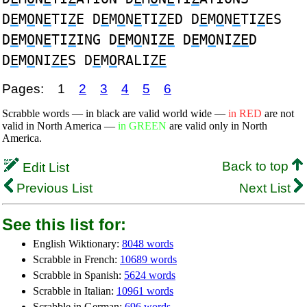
D
E
M
O
N
E
TI
Z
E D
E
M
O
N
E
TI
Z
ED D
E
M
O
N
E
TI
Z
ES
D
E
M
O
N
E
TI
Z
ING D
E
M
O
NI
ZE
D
E
M
O
NI
ZE
D
D
E
M
O
NI
ZE
S D
E
M
O
RALI
ZE
Pages:
1
2
3
4
5
6
Scrabble words — in black are valid world wide —
in RED
are not
valid in North America —
in GREEN
are valid only in North
America.
Back to top
Edit List
Previous List
Next List
See this list for:
English Wiktionary:
8048 words
Scrabble in French:
10689 words
Scrabble in Spanish:
5624 words
Scrabble in Italian:
10961 words
Scrabble in German:
696 words