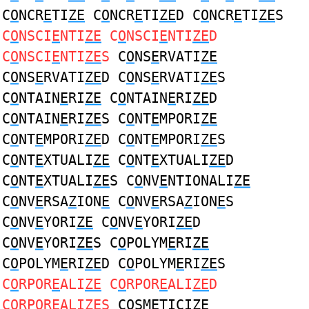
C
O
NCR
E
TI
ZE
C
O
NCR
E
TI
ZE
D C
O
NCR
E
TI
ZE
S
C
O
NSCI
E
NTI
ZE
C
O
NSCI
E
NTI
ZE
D
C
O
NSCI
E
NTI
ZE
S
C
O
NS
E
RVATI
ZE
C
O
NS
E
RVATI
ZE
D C
O
NS
E
RVATI
ZE
S
C
O
NTAIN
E
RI
ZE
C
O
NTAIN
E
RI
ZE
D
C
O
NTAIN
E
RI
ZE
S C
O
NT
E
MPORI
ZE
C
O
NT
E
MPORI
ZE
D C
O
NT
E
MPORI
ZE
S
C
O
NT
E
XTUALI
ZE
C
O
NT
E
XTUALI
ZE
D
C
O
NT
E
XTUALI
ZE
S C
O
NV
E
NTIONALI
ZE
C
O
NV
E
RSA
Z
ION
E
C
O
NV
E
RSA
Z
ION
E
S
C
O
NV
E
YORI
ZE
C
O
NV
E
YORI
ZE
D
C
O
NV
E
YORI
ZE
S C
O
POLYM
E
RI
ZE
C
O
POLYM
E
RI
ZE
D C
O
POLYM
E
RI
ZE
S
C
O
RPOR
E
ALI
ZE
C
O
RPOR
E
ALI
ZE
D
C
O
RPOR
E
ALI
ZE
S
C
O
SM
E
TICI
ZE