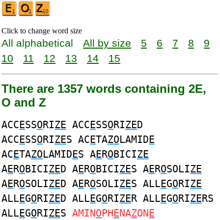
Click to change word size
All alphabetical
All by size
5
6
7
8
9
10
11
12
13
14
15
There are 1357 words containing 2E,
O and Z
ACC
E
SS
O
RI
ZE
ACC
E
SS
O
RI
ZE
D
ACC
E
SS
O
RI
ZE
S AC
E
TA
ZO
LAMID
E
AC
E
TA
ZO
LAMID
E
S A
E
R
O
BICI
ZE
A
E
R
O
BICI
ZE
D A
E
R
O
BICI
ZE
S A
E
R
O
SOLI
ZE
A
E
R
O
SOLI
ZE
D A
E
R
O
SOLI
ZE
S ALL
E
G
O
RI
ZE
ALL
E
G
O
RI
ZE
D ALL
E
G
O
RI
ZE
R ALL
E
G
O
RI
ZE
RS
ALL
E
G
O
RI
ZE
S
AMIN
O
PH
E
NA
Z
ON
E