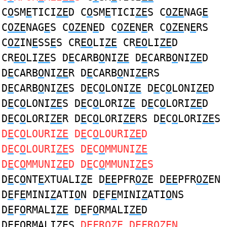
C
O
SM
E
TICI
ZE
D C
O
SM
E
TICI
ZE
S C
OZE
NAG
E
C
OZE
NAG
E
S C
OZE
N
E
D C
OZE
N
E
R C
OZE
N
E
RS
C
OZ
IN
E
SS
E
S CR
EO
LI
ZE
CR
EO
LI
ZE
D
CR
EO
LI
ZE
S D
E
CARB
O
NI
ZE
D
E
CARB
O
NI
ZE
D
D
E
CARB
O
NI
ZE
R D
E
CARB
O
NI
ZE
RS
D
E
CARB
O
NI
ZE
S D
E
C
O
LONI
ZE
D
E
C
O
LONI
ZE
D
D
E
C
O
LONI
ZE
S D
E
C
O
LORI
ZE
D
E
C
O
LORI
ZE
D
D
E
C
O
LORI
ZE
R D
E
C
O
LORI
ZE
RS D
E
C
O
LORI
ZE
S
D
E
C
O
LOURI
ZE
D
E
C
O
LOURI
ZE
D
D
E
C
O
LOURI
ZE
S D
E
C
O
MMUNI
ZE
D
E
C
O
MMUNI
ZE
D D
E
C
O
MMUNI
ZE
S
D
E
C
O
NT
E
XTUALI
Z
E D
EE
PFR
OZ
E D
EE
PFR
OZ
EN
D
E
F
E
MINI
Z
ATI
O
N D
E
F
E
MINI
Z
ATI
O
NS
D
E
F
O
RMALI
ZE
D
E
F
O
RMALI
ZE
D
D
E
F
O
RMALI
ZE
S
D
E
FR
OZE
D
E
FR
OZE
N