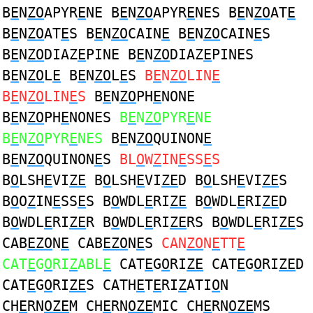
B
E
N
ZO
APYR
E
NE B
E
N
ZO
APYR
E
NES B
E
N
ZO
AT
E
B
E
N
ZO
AT
E
S B
E
N
ZO
CAIN
E
B
E
N
ZO
CAIN
E
S
B
E
N
ZO
DIAZ
E
PINE B
E
N
ZO
DIAZ
E
PINES
B
E
N
ZO
L
E
B
E
N
ZO
L
E
S
B
E
N
ZO
LIN
E
B
E
N
ZO
LIN
E
S
B
E
N
ZO
PH
E
NONE
B
E
N
ZO
PH
E
NONES
B
E
N
ZO
PYR
E
NE
B
E
N
ZO
PYR
E
NES
B
E
N
ZO
QUINON
E
B
E
N
ZO
QUINON
E
S
BL
O
W
Z
IN
E
SS
E
S
B
O
LSH
E
VI
ZE
B
O
LSH
E
VI
ZE
D B
O
LSH
E
VI
ZE
S
B
O
O
Z
IN
E
SS
E
S B
O
WDL
E
RI
ZE
B
O
WDL
E
RI
ZE
D
B
O
WDL
E
RI
ZE
R B
O
WDL
E
RI
ZE
RS B
O
WDL
E
RI
ZE
S
CAB
EZO
N
E
CAB
EZO
N
E
S
CAN
ZO
N
E
TT
E
CAT
E
G
O
RI
Z
ABL
E
CAT
E
G
O
RI
ZE
CAT
E
G
O
RI
ZE
D
CAT
E
G
O
RI
ZE
S CATH
E
T
E
RI
Z
ATI
O
N
CH
E
RN
OZE
M CH
E
RN
OZE
MIC CH
E
RN
OZE
MS