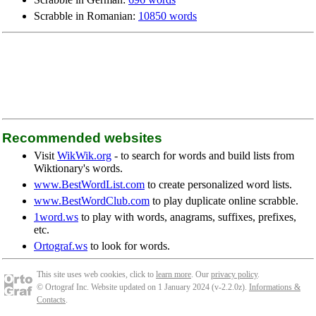
Scrabble in Romanian:
10850 words
Recommended websites
Visit
WikWik.org
- to search for words and build lists from
Wiktionary's words.
www.BestWordList.com
to create personalized word lists.
www.BestWordClub.com
to play duplicate online scrabble.
1word.ws
to play with words, anagrams, suffixes, prefixes,
etc.
Ortograf.ws
to look for words.
This site uses web cookies, click to
learn more
. Our
privacy policy
.
© Ortograf Inc. Website updated on 1 January 2024 (v-2.2.0
z
).
Informations &
Contacts
.