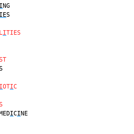
I
NG
IE
S
L
I
TIES
ST
S
I
OT
I
C
S
MED
I
C
I
NE