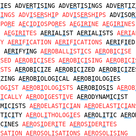
T
I
ES ADV
ER
T
I
S
I
NG ADV
ER
T
I
S
I
NGS ADV
ER
T
I
Z
Z
I
NGS ADV
I
S
ER
SH
I
P ADV
I
S
ER
SH
I
PS
ADV
I
SO
R
SPO
R
E A
E
C
I
D
I
OSPO
R
ES A
E
G
IRI
NE A
E
G
IRI
NES
E A
E
G
IRI
TES
A
ERI
AL
I
ST A
ERI
AL
I
STS
A
ERI
A
TY A
ERI
F
I
CATION A
ERI
F
I
CATIONS
A
ERI
F
I
ED
S A
ERI
FY
I
NG
A
ER
OBALL
I
ST
I
CS A
ER
OB
I
C
I
SE
I
SED A
ER
OB
I
C
I
SES A
ER
OB
I
C
I
SING A
ER
OB
I
C
I
I
STS
A
ER
OB
I
C
I
ZE A
ER
OB
I
C
I
ZED A
ER
OB
I
C
I
ZE
I
ZING A
ER
OB
I
OLOG
I
CAL A
ER
OB
I
OLOG
I
ES
LOG
I
ST A
ER
OB
I
OLOG
I
STS
A
ER
OB
I
OS
I
S
A
ER
OB
T
I
CALLY A
ER
OD
I
GEST
I
VE
A
ER
ODYNAM
I
C
I
ST
AM
I
C
I
STS
A
ER
OELAST
I
C
I
AN A
ER
OELAST
I
C
I
AN
ST
I
C
I
TY
A
ER
OL
I
THOLOG
I
ES
A
ER
OL
I
T
I
C A
ER
O
I
C
I
NES
A
ER
OS
I
DER
I
TE A
ER
OS
I
DER
I
TES
I
SAT
I
ON A
ER
OSOL
I
SAT
I
ONS A
ER
OSOL
I
S
I
NG