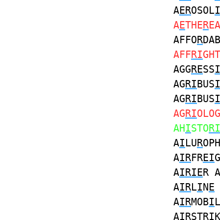
A
ER
OSOL
A
E
THE
R
E
AFFO
R
DA
AFF
RI
GH
AGG
RE
SS
AG
RI
BUS
AG
RI
BUS
AG
RI
OLO
AH
I
STO
R
A
I
LU
R
OP
A
IR
FR
EI
A
IRIE
R 
A
IR
L
I
N
E
A
IR
MOB
I
A
IR
STR
I