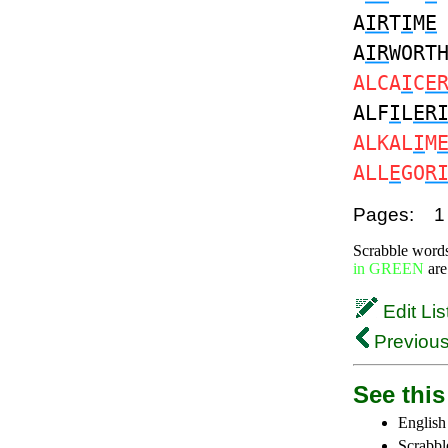
A
IR
T
I
M
E
A
IR
WORT
ALCA
I
C
E
ALF
I
L
ER
ALKAL
I
M
ALL
E
GO
R
Pages:
1
Scrabble word
in GREEN
are
Edit Lis
Previous
See this 
English
Scrabbl