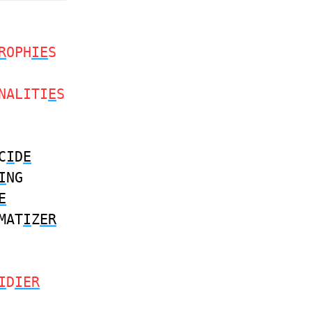
R
OPH
IE
S
NALITI
E
S
C
I
D
E
I
NG
E
MAT
I
Z
ER
I
D
IER