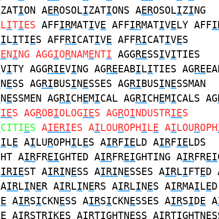
I
ZAT
I
ON A
ER
OSOL
I
ZAT
I
ONS A
ER
OSOL
I
Z
I
NG
AL
I
T
I
ES
AFF
IR
MAT
I
V
E
AFF
IR
MAT
I
V
E
LY AFF
I
B
I
L
I
TI
E
S AFF
RI
CAT
I
V
E
AFF
RI
CAT
I
V
E
S
T
E
N
I
NG AGG
I
O
R
NAM
E
NT
I
AGG
RE
SS
I
V
I
TIES
I
V
I
TY AGG
RIE
V
I
NG AG
RE
EAB
I
L
I
TIES AG
RE
EA
I
N
E
SS AG
RI
BUS
I
N
E
SSES AG
RI
BUS
I
N
E
SSMAN
I
N
E
SSMEN AG
RI
CH
E
M
I
CAL AG
RI
CH
E
M
I
CALS AG
G
IE
S AG
R
OB
I
OLOG
IE
S AG
R
O
I
NDUSTR
IE
S
I
CITI
E
S
A
IERI
ES A
I
LOU
R
OPH
I
L
E
A
I
LOU
R
OPH
H
I
L
E
A
I
LU
R
OPH
I
L
E
S A
IR
F
IE
LD A
IR
F
IE
LDS
GHT A
IR
FR
EI
GHTED A
IR
FR
EI
GHTING A
IR
FR
EI
A
IRIE
ST A
IRI
N
E
SS A
IRI
N
E
SSES A
IR
L
I
FT
E
D 
A
IR
L
I
N
E
R A
IR
L
I
N
E
RS A
IR
L
I
N
E
S A
IR
MA
I
L
E
D
L
E
A
IR
S
I
CKN
E
SS A
IR
S
I
CKN
E
SSES A
IR
S
I
D
E
A
K
E
A
IR
STR
I
K
E
S A
IR
T
I
GHTN
E
SS A
IR
T
I
GHTN
E
S