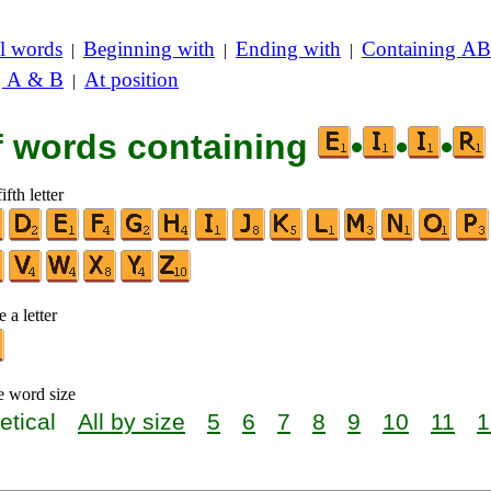
l words
Beginning with
Ending with
Containing AB
|
|
|
g A & B
At position
|
of words containing
•
•
•
ifth letter
 a letter
e word size
etical
All by size
5
6
7
8
9
10
11
1