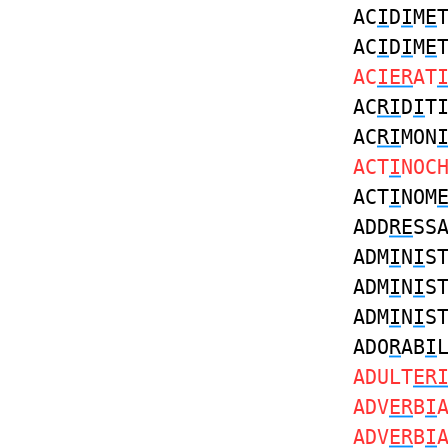
AC
I
D
I
M
E
AC
I
D
I
M
E
AC
IER
AT
AC
RI
D
I
T
AC
RI
MON
ACT
I
NOC
ACT
I
NOM
ADD
RE
SS
ADM
I
N
I
S
ADM
I
N
I
S
ADM
I
N
I
S
ADO
R
AB
I
ADULT
ER
ADV
ER
B
I
ADV
ER
B
I