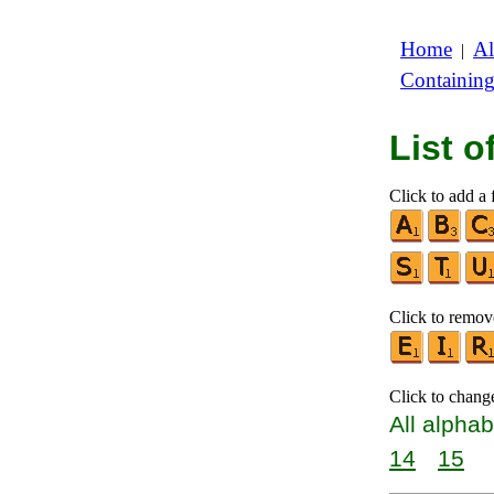
Home
Al
|
Containin
List 
Click to add a f
Click to remove
Click to chang
All alphab
14
15