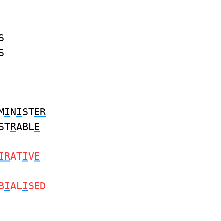
S
S
M
I
N
I
ST
ER
ST
R
ABL
E
IR
AT
I
V
E
B
I
AL
I
SED