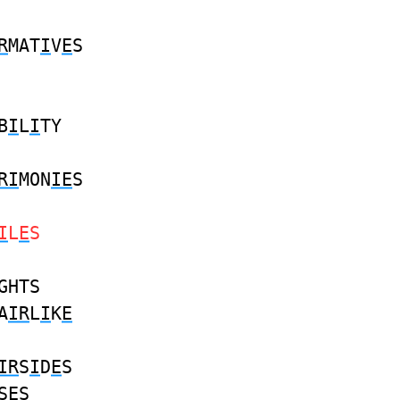
R
MAT
I
V
E
S
B
I
L
I
TY
RI
MON
IE
S
I
L
E
S
GHTS
A
IR
L
I
K
E
IR
S
I
D
E
S
SES