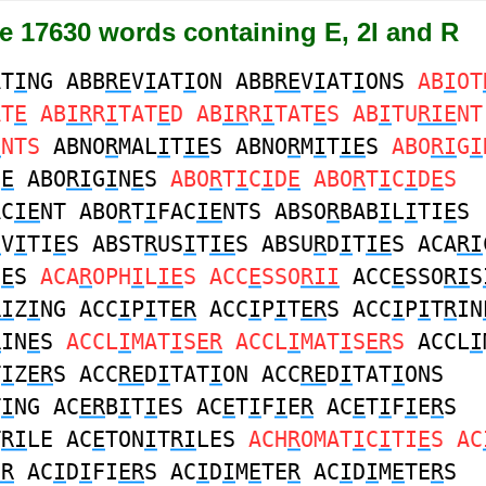
e 17630 words containing E, 2I and R
AT
I
NG ABB
RE
V
I
AT
I
ON ABB
RE
V
I
AT
I
ONS
AB
I
OT
AT
E
AB
IR
R
I
TAT
E
D AB
IR
R
I
TAT
E
S AB
I
TU
RIE
NT
E
NTS
ABNO
R
MAL
I
T
IE
S ABNO
R
M
I
T
IE
S
ABO
RI
G
I
N
E
ABO
RI
G
I
N
E
S
ABO
R
T
I
C
I
D
E
ABO
R
T
I
C
I
D
E
S
AC
IE
NT ABO
R
T
I
FAC
IE
NTS ABSO
R
BAB
I
L
I
TI
E
S
I
V
I
TI
E
S ABST
R
US
I
T
IE
S ABSU
R
D
I
T
IE
S ACA
RI
D
E
S
ACA
R
OPH
I
L
IE
S ACC
E
SSO
RII
ACC
E
SSO
RI
S
RI
Z
I
NG ACC
I
P
I
T
ER
ACC
I
P
I
T
ER
S ACC
I
P
I
T
R
IN
R
IN
E
S
ACCL
I
MAT
I
S
ER
ACCL
I
MAT
I
S
ER
S
ACCL
I
T
I
Z
ER
S ACC
RE
D
I
TAT
I
ON ACC
RE
D
I
TAT
I
ONS
T
I
NG AC
ER
B
I
T
I
ES AC
E
T
I
F
I
E
R
AC
E
T
I
F
I
E
R
S
T
RI
LE AC
E
TON
I
T
RI
LES
ACH
R
OMAT
I
C
I
TI
E
S AC
ER
AC
I
D
I
FI
ER
S AC
I
D
I
M
E
TE
R
AC
I
D
I
M
E
TE
R
S