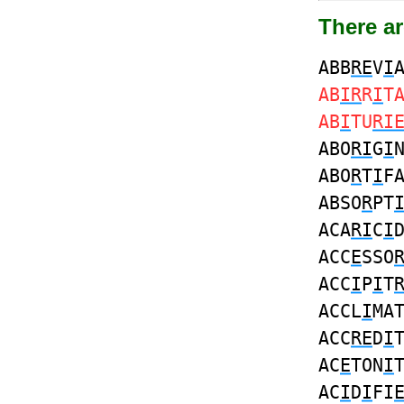
There ar
ABB
RE
V
I
AB
IR
R
I
T
AB
I
TU
RI
ABO
RI
G
I
ABO
R
T
I
F
ABSO
R
PT
ACA
RI
C
I
ACC
E
SSO
ACC
I
P
I
T
ACCL
I
MA
ACC
RE
D
I
AC
E
TON
I
AC
I
D
I
FI