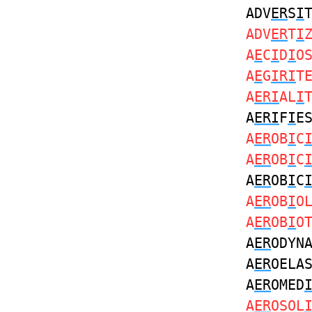
ADV
ER
S
I
ADV
ER
T
I
A
E
C
I
D
I
O
A
E
G
IRI
T
A
ERI
AL
I
A
ERI
F
I
E
A
ER
OB
I
C
A
ER
OB
I
C
A
ER
OB
I
C
A
ER
OB
I
O
A
ER
OB
I
O
A
ER
ODYN
A
ER
OELA
A
ER
OMED
A
ER
OSOL