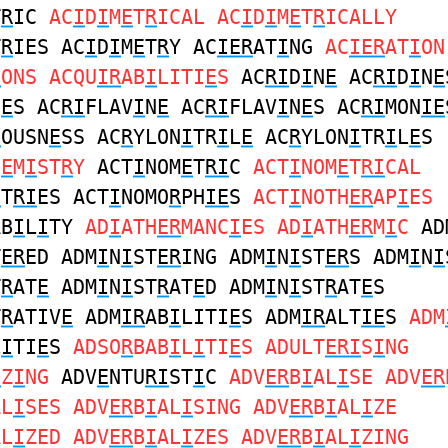
T
R
IC
AC
I
D
I
M
E
T
R
ICAL AC
I
D
I
M
E
T
R
ICALLY
T
R
IES AC
I
D
I
M
E
T
R
Y AC
IER
AT
I
NG
AC
IER
AT
I
ON
I
ONS ACQU
IR
AB
I
LITI
E
S
AC
RI
D
I
N
E
AC
RI
D
I
N
E
I
E
S AC
RI
FLAV
I
N
E
AC
RI
FLAV
I
N
E
S AC
RI
MON
IE
I
OUSN
E
SS AC
R
YLON
I
TR
I
L
E
AC
R
YLON
I
TR
I
L
E
S
H
E
M
I
ST
R
Y
ACT
I
NOM
E
T
RI
C
ACT
I
NOM
E
T
RI
CAL
E
T
RI
ES ACT
I
NOMO
R
PH
IE
S
ACT
I
NOTH
ER
AP
I
ES
AB
I
L
I
TY
AD
I
ATH
ER
MANC
I
ES AD
I
ATH
ER
M
I
C
AD
T
ER
ED ADM
I
N
I
ST
ER
ING ADM
I
N
I
ST
ER
S ADM
I
N
I
T
R
AT
E
ADM
I
N
I
ST
R
AT
E
D ADM
I
N
I
ST
R
AT
E
S
T
R
ATIV
E
ADM
IR
AB
I
LITI
E
S ADM
IR
ALT
IE
S
ADM
L
I
TI
E
S
ADSO
R
BAB
I
L
I
TI
E
S ADULT
ERI
S
I
NG
I
Z
I
NG
ADV
E
NTU
RI
ST
I
C
ADV
ER
B
I
AL
I
SE ADV
ER
AL
I
SES ADV
ER
B
I
AL
I
SING ADV
ER
B
I
AL
I
ZE
AL
I
ZED ADV
ER
B
I
AL
I
ZES ADV
ER
B
I
AL
I
ZING