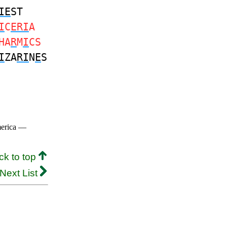
IE
ST
I
C
ERI
A
HA
R
M
I
CS
I
ZA
RI
N
E
S
merica —
ck to top
Next List