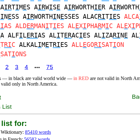
A
IR
T
I
M
E
S A
IR
W
I
S
E
A
IR
WORTH
IE
R A
IR
WORTH
H
I
N
E
SS A
IR
WORTH
I
N
E
SSES ALAC
RI
T
IE
S
ALCA
RI
AS ALD
ER
MAN
I
T
I
ES AL
E
X
I
PHA
R
M
I
C AL
E
X
I
P
I
A ALF
I
L
ERI
AS AL
I
T
ER
AC
I
ES AL
I
ZA
RI
N
E
AL
E
T
RI
C
ALKAL
I
M
E
T
RI
ES
ALL
E
GO
RI
SAT
I
ON
I
SAT
I
ONS
2
3
4
75
•••
s — in black are valid world wide —
in RED
are not valid in North A
 valid only in North America.
Ba
t
 List
list for:
 Wiktionary:
85410 words
e in French:
56582 words