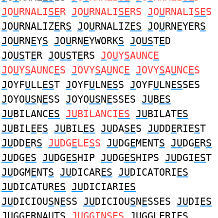
J
O
U
RNALI
SE
R
J
O
U
RNALI
SE
RS
J
O
U
RNALI
SE
S
J
O
U
RNALIZ
E
R
S
J
O
U
RNALIZ
ES
J
O
U
RN
E
YER
S
J
O
U
RN
E
Y
S
J
O
U
RN
E
YWORK
S
J
O
US
T
E
D
J
O
US
T
E
R
J
O
US
T
E
RS
J
O
U
Y
S
AUNC
E
J
O
U
Y
S
AUNC
E
S
J
OVY
S
A
U
NC
E
J
OVY
S
A
U
NC
E
S
J
OYF
U
LL
ES
T
J
OYF
U
LN
ES
S
J
OYF
U
LN
ES
SES
J
OYO
US
N
E
SS
J
OYO
US
N
E
SSES
JU
B
ES
JU
BILANC
ES
JU
BILANCI
ES
JU
BILAT
ES
JU
BIL
E
E
S
JU
BIL
ES
JU
DA
SE
S
JU
DD
E
RIE
S
T
JU
DD
E
R
S
JU
DG
E
LE
S
S
JU
DG
E
MENT
S
JU
DG
E
R
S
JU
DG
ES
JU
DG
ES
HIP
JU
DG
ES
HIPS
JU
DGI
ES
T
JU
DGM
E
NT
S
JU
DICAR
ES
JU
DICATORI
ES
JU
DICATUR
ES
JU
DICIARI
ES
JU
DICIOU
S
N
E
SS
JU
DICIOU
S
N
E
SSES
JU
DI
ES
JU
GG
E
RNAUT
S
JU
GGIN
SE
S
JU
GGL
E
RIE
S