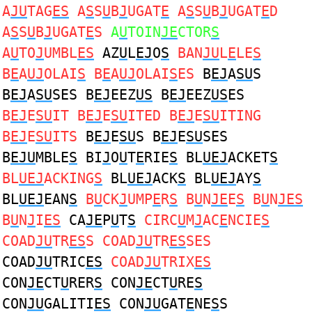
A
JU
TAG
ES
A
S
S
U
B
J
UGAT
E
A
S
S
U
B
J
UGAT
E
D
A
S
S
U
B
J
UGAT
E
S
A
U
TOIN
JE
CTOR
S
A
U
TO
J
UMBL
ES
AZ
U
L
EJ
O
S
BAN
JU
L
E
LE
S
B
E
A
UJ
OLAI
S
B
E
A
UJ
OLAI
S
ES
B
EJ
A
SU
S
B
EJ
A
SU
SES B
EJ
EEZ
US
B
EJ
EEZ
US
ES
B
EJ
E
SU
IT B
EJ
E
SU
ITED B
EJ
E
SU
ITING
B
EJ
E
SU
ITS
B
EJ
E
SU
S B
EJ
E
SU
SES
B
EJU
MBLE
S
BI
J
O
U
T
E
RIE
S
BL
UEJ
ACKET
S
BL
UEJ
ACKING
S
BL
UEJ
ACK
S
BL
UEJ
AY
S
BL
UEJ
EAN
S
B
U
CK
J
UMP
E
R
S
B
U
N
JE
E
S
B
U
N
JES
B
U
N
J
I
ES
CA
JE
P
U
T
S
CIRC
U
M
J
AC
E
NCIE
S
COAD
JU
TR
ES
S COAD
JU
TR
ES
SES
COAD
JU
TRIC
ES
COAD
JU
TRIX
ES
CON
JE
CT
U
RER
S
CON
JE
CT
U
RE
S
CON
JU
GALITI
ES
CON
JU
GAT
E
NE
S
S