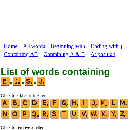
Home
All words
Beginning with
Ending with
|
|
|
|
Containing AB
Containing A & B
At position
|
|
List of words containing
•
•
•
Click to add a fifth letter
Click to remove a letter