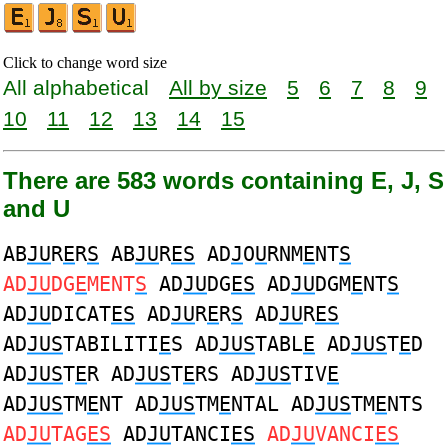
Click to change word size
All alphabetical
All by size
5
6
7
8
9
10
11
12
13
14
15
There are 583 words containing E, J, S
and U
AB
JU
R
E
R
S
AB
JU
R
ES
AD
J
O
U
RNM
E
NT
S
AD
JU
DG
E
MENT
S
AD
JU
DG
ES
AD
JU
DGM
E
NT
S
AD
JU
DICAT
ES
AD
JU
R
E
R
S
AD
JU
R
ES
AD
JUS
TABILITI
E
S AD
JUS
TABL
E
AD
JUS
T
E
D
AD
JUS
T
E
R AD
JUS
T
E
RS AD
JUS
TIV
E
AD
JUS
TM
E
NT AD
JUS
TM
E
NTAL AD
JUS
TM
E
NTS
AD
JU
TAG
ES
AD
JU
TANCI
ES
AD
JU
VANCI
ES