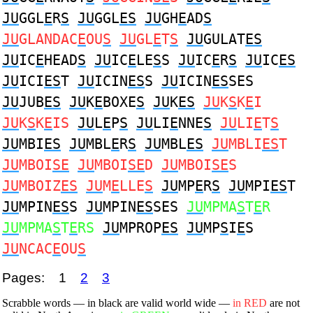
JU
GGL
E
R
S
JU
GGL
ES
JU
GH
E
AD
S
JU
GLANDAC
E
OU
S
JU
GL
E
T
S
JU
GULAT
ES
JU
IC
E
HEAD
S
JU
IC
E
LE
S
S
JU
IC
E
R
S
JU
IC
ES
JU
ICI
ES
T
JU
ICIN
ES
S
JU
ICIN
ES
SES
JU
JUB
ES
JU
K
E
BOXE
S
JU
K
ES
JU
K
S
K
E
I
JU
K
S
K
E
IS
JU
L
E
P
S
JU
LI
E
NNE
S
JU
LI
E
T
S
JU
MBI
ES
JU
MBL
E
R
S
JU
MBL
ES
JU
MBLI
ES
T
JU
MBOI
SE
JU
MBOI
SE
D
JU
MBOI
SE
S
JU
MBOIZ
ES
JU
M
E
LLE
S
JU
MP
E
R
S
JU
MPI
ES
T
JU
MPIN
ES
S
JU
MPIN
ES
SES
JU
MPMA
S
T
E
R
JU
MPMA
S
T
E
RS
JU
MPROP
ES
JU
MP
S
I
E
S
JU
NCAC
E
OU
S
Pages:
1
2
3
Scrabble words — in black are valid world wide —
in RED
are not