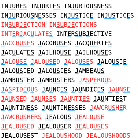
IN
JU
R
ES
IN
JU
RI
ES
IN
JU
RIOU
S
N
E
SS
IN
JU
RIOU
S
N
E
SSES IN
JUS
TIC
E
IN
JUS
TIC
E
S
IN
SU
B
JE
CTION IN
SU
B
JE
CTIONS
INT
E
R
J
AC
U
LATE
S
INT
E
R
SU
B
J
ECTIVE
J
ACCH
USE
S
J
ACOB
USE
S
J
ACQ
UE
RIE
S
J
AC
U
LAT
ES
J
AILHO
USE
J
AILHO
USE
S
J
ALO
USE
J
ALO
USE
D
J
ALO
USE
S
J
ALO
US
I
E
J
ALO
US
I
E
D
J
ALO
US
I
E
S
J
AMB
E
A
US
J
AMB
US
T
E
R
J
AMB
US
T
E
RS
J
A
S
P
E
RO
U
S
J
A
S
PID
E
O
U
S
J
A
U
NC
ES
J
A
U
NDIC
ES
J
A
U
N
SE
J
A
U
N
SE
D
J
A
U
N
SE
S
J
A
U
NTI
ES
J
A
U
NTI
ES
T
J
A
U
NTIN
ES
S
J
A
U
NTIN
ES
SES
J
AWCR
US
H
E
R
J
AWCR
US
H
E
RS
JE
ALO
US
JE
ALO
US
E
JE
ALO
US
ED
JE
ALO
US
ER
JE
ALO
US
ES
JE
ALO
US
EST
JE
ALO
US
HOOD
JE
ALO
US
HOODS