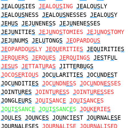
JE
ALO
US
IES
JE
ALO
US
ING
JE
ALO
US
LY
JE
ALO
US
NESS
JE
ALO
US
NESSES
JE
ALO
US
Y
JE
H
US
JE
J
U
NENE
S
S
JE
J
U
NENE
S
SES
JE
J
U
NITIE
S
JE
J
U
NO
S
TOMIES
JE
J
U
NO
S
TOMY
JE
J
U
NUM
S
JE
L
U
TONG
S
JE
OPARDO
US
JE
OPARDO
US
LY
JE
Q
U
ERITIE
S
JE
Q
U
IRITIE
S
JE
RQ
U
ER
S
JE
RQ
U
E
S
JE
RQ
U
ING
S
JES
TF
U
L
JESU
S
JE
TTAT
U
RA
S
J
ITT
E
RB
U
G
S
J
OCO
SE
RIO
U
S
J
OC
U
LARITI
ES
J
OC
U
ND
ES
T
J
OC
U
NDITI
ES
J
OC
U
NDN
ES
S
J
OC
U
NDN
ES
SES
J
OINT
U
R
ES
J
OINT
U
R
ES
S
J
OINT
U
R
ES
SES
J
ONGL
EU
R
S
J
O
U
I
S
ANC
E
J
O
U
I
S
ANC
E
S
J
O
U
I
S
SANC
E
J
O
U
I
S
SANC
E
S
J
O
U
K
E
RIE
S
J
O
U
L
ES
J
O
U
NC
ES
J
O
U
NCI
ES
T
J
O
U
RNAL
ES
E
J
O
U
RNAL
ES
ES
J
O
U
RNALI
SE
J
O
U
RNALI
SE
D