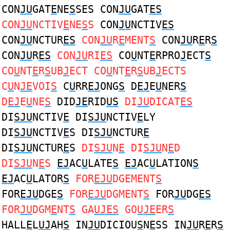
CON
JU
GAT
E
NE
S
SES CON
JU
GAT
ES
CON
JU
NCTIV
E
NE
S
S
CON
JU
NCTIV
ES
CON
JU
NCTUR
ES
CON
JU
R
E
MENT
S
CON
JU
R
E
R
S
CON
JU
R
ES
CON
JU
RI
ES
CO
U
NT
E
RPRO
J
ECT
S
CO
U
NT
E
R
S
UB
J
ECT CO
U
NT
E
R
S
UB
J
ECTS
C
U
N
JE
VOI
S
C
U
RR
EJ
ONG
S
D
EJ
E
U
NER
S
D
EJ
E
U
NE
S
DID
JE
RID
US
DI
JU
DICAT
ES
DI
SJU
NCTIV
E
DI
SJU
NCTIV
E
LY
DI
SJU
NCTIV
E
S DI
SJU
NCTUR
E
DI
SJU
NCTUR
E
S
DI
SJU
N
E
DI
SJU
N
E
D
DI
SJU
N
E
S
EJ
AC
U
LATE
S
EJ
AC
U
LATION
S
EJ
AC
U
LATOR
S
FOR
EJU
DGEMENT
S
FOR
EJU
DGE
S
FOR
EJU
DGMENT
S
FOR
JU
DG
ES
FOR
JU
DGM
E
NT
S
GA
UJES
GO
UJE
ER
S
HALL
E
L
UJ
AH
S
IN
JU
DICIOU
S
N
E
SS IN
JU
R
E
R
S