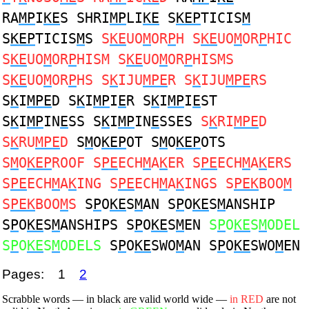
RA
MP
I
KE
S SHRI
MP
LI
KE
S
KEP
TICIS
M
S
KEP
TICIS
M
S
S
KE
UO
M
OR
P
H S
KE
UO
M
OR
P
HIC
S
KE
UO
M
OR
P
HISM S
KE
UO
M
OR
P
HISMS
S
KE
UO
M
OR
P
HS S
K
IJU
MPE
R S
K
IJU
MPE
RS
S
K
I
MPE
D S
K
I
MP
I
E
R S
K
I
MP
I
E
ST
S
K
I
MP
IN
E
SS S
K
I
MP
IN
E
SSES
S
K
RI
MPE
D
S
K
RU
MPE
D
S
M
O
KEP
OT S
M
O
KEP
OTS
S
M
O
KEP
ROOF S
PE
ECH
M
A
K
ER S
PE
ECH
M
A
K
ERS
S
PE
ECH
M
A
K
ING S
PE
ECH
M
A
K
INGS S
PEK
BOO
M
S
PEK
BOO
M
S
S
P
O
KE
S
M
AN S
P
O
KE
S
M
ANSHIP
S
P
O
KE
S
M
ANSHIPS S
P
O
KE
S
M
EN
S
P
O
KE
S
M
ODEL
S
P
O
KE
S
M
ODELS
S
P
O
KE
SWO
M
AN S
P
O
KE
SWO
M
EN
Pages:
1
2
Scrabble words — in black are valid world wide —
in RED
are not