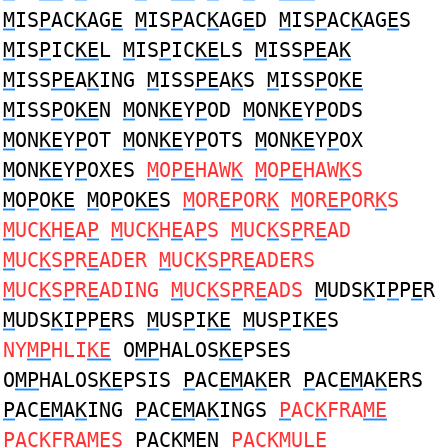
M
IS
P
AC
K
AG
E
M
IS
P
AC
K
AG
E
D
M
IS
P
AC
K
AG
E
S
M
IS
P
IC
KE
L
M
IS
P
IC
KE
LS
M
ISS
PE
A
K
M
ISS
PE
A
K
ING
M
ISS
PE
A
K
S
M
ISS
P
O
KE
M
ISS
P
O
KE
N
M
ON
KE
Y
P
OD
M
ON
KE
Y
P
ODS
M
ON
KE
Y
P
OT
M
ON
KE
Y
P
OTS
M
ON
KE
Y
P
OX
M
ON
KE
Y
P
OXES
M
O
PE
HAW
K
M
O
PE
HAW
K
S
M
O
P
O
KE
M
O
P
O
KE
S
M
OR
EP
OR
K
M
OR
EP
OR
K
S
M
UC
K
H
E
A
P
M
UC
K
H
E
A
P
S
M
UC
K
S
P
R
E
AD
M
UC
K
S
P
R
E
ADER
M
UC
K
S
P
R
E
ADERS
M
UC
K
S
P
R
E
ADING
M
UC
K
S
P
R
E
ADS
M
UDS
K
I
P
P
E
R
M
UDS
K
I
P
P
E
RS
M
US
P
I
KE
M
US
P
I
KE
S
NY
MP
HLI
KE
O
MP
HALOS
KE
PSES
O
MP
HALOS
KE
PSIS
P
AC
EM
A
K
ER
P
AC
EM
A
K
ERS
P
AC
EM
A
K
ING
P
AC
EM
A
K
INGS
P
AC
K
FRA
ME
P
AC
K
FRA
ME
S
P
AC
KME
N
P
AC
KM
UL
E