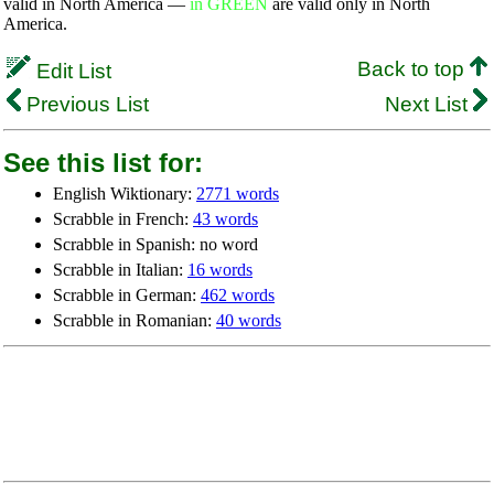
valid in North America —
in GREEN
are valid only in North
America.
Back to top
Edit List
Previous List
Next List
See this list for:
English Wiktionary:
2771 words
Scrabble in French:
43 words
Scrabble in Spanish: no word
Scrabble in Italian:
16 words
Scrabble in German:
462 words
Scrabble in Romanian:
40 words