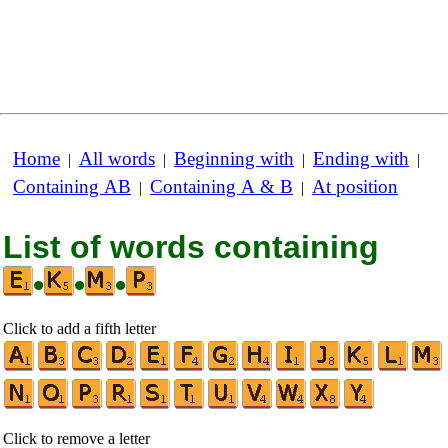
Home
All words
Beginning with
Ending with
|
|
|
|
Containing AB
Containing A & B
At position
|
|
List of words containing
•
•
•
Click to add a fifth letter
Click to remove a letter