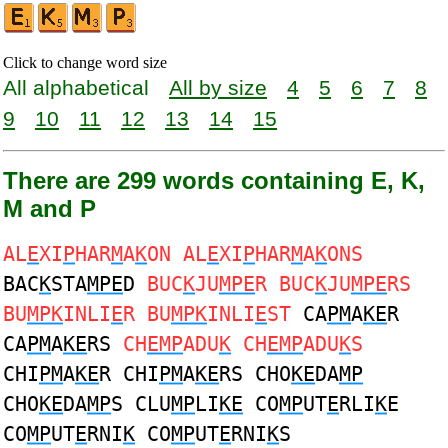
Click to change word size
All alphabetical
All by size
4
5
6
7
8
9
10
11
12
13
14
15
There are 299 words containing E, K,
M and P
AL
E
XI
P
HAR
M
A
K
ON AL
E
XI
P
HAR
M
A
K
ONS
BAC
K
STA
MPE
D
BUC
K
JU
MPE
R BUC
K
JU
MPE
RS
BU
MPK
INLI
E
R BU
MPK
INLI
E
ST
CA
PM
A
KE
R
CA
PM
A
KE
RS
CH
EMP
ADU
K
CH
EMP
ADU
K
S
CHI
PM
A
KE
R CHI
PM
A
KE
RS CHO
KE
DA
MP
CHO
KE
DA
MP
S CLU
MP
LI
KE
CO
MP
UT
E
RLI
K
E
CO
MP
UT
E
RNI
K
CO
MP
UT
E
RNI
K
S