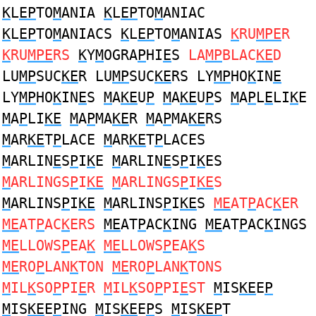
K
L
EP
TO
M
ANIA
K
L
EP
TO
M
ANIAC
K
L
EP
TO
M
ANIACS
K
L
EP
TO
M
ANIAS
K
RU
MPE
R
K
RU
MPE
RS
K
Y
M
OGRA
P
HI
E
S
LA
MP
BLAC
KE
D
LU
MP
SUC
KE
R LU
MP
SUC
KE
RS LY
MP
HO
K
IN
E
LY
MP
HO
K
IN
E
S
M
A
KE
U
P
M
A
KE
U
P
S
M
A
P
L
E
LI
K
E
M
A
P
LI
KE
M
A
P
MA
KE
R
M
A
P
MA
KE
RS
M
AR
KE
T
P
LACE
M
AR
KE
T
P
LACES
M
ARLIN
E
S
P
I
K
E
M
ARLIN
E
S
P
I
K
ES
M
ARLINGS
P
I
KE
M
ARLINGS
P
I
KE
S
M
ARLINS
P
I
KE
M
ARLINS
P
I
KE
S
ME
AT
P
AC
K
ER
ME
AT
P
AC
K
ERS
ME
AT
P
AC
K
ING
ME
AT
P
AC
K
INGS
ME
LLOWS
P
EA
K
ME
LLOWS
P
EA
K
S
ME
RO
P
LAN
K
TON
ME
RO
P
LAN
K
TONS
M
IL
K
SO
P
PI
E
R
M
IL
K
SO
P
PI
E
ST
M
IS
KE
E
P
M
IS
KE
E
P
ING
M
IS
KE
E
P
S
M
IS
KEP
T