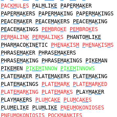
P
AC
KM
UL
E
S
P
AL
M
LI
KE
P
AP
E
R
M
A
K
ER
P
AP
E
R
M
A
K
ERS
P
AP
E
R
M
A
K
ING
P
AP
E
R
M
A
K
INGS
PE
ACE
M
A
K
ER
PE
ACE
M
A
K
ERS
PE
ACE
M
A
K
ING
PE
ACE
M
A
K
INGS
PEM
BRO
K
E
PEM
BRO
K
ES
PE
R
M
ALIN
K
PE
R
M
ALIN
K
S
P
HANTO
M
LI
KE
P
HAR
M
ACO
K
IN
E
TIC
P
H
E
NA
K
IS
M
P
H
E
NA
K
IS
M
S
P
HRAS
EM
A
K
ER
P
HRAS
EM
A
K
ERS
P
HRAS
EM
A
K
ING
P
HRAS
EM
A
K
INGS
P
I
KEM
AN
P
I
KEM
EN
P
I
KEM
INNOW
P
I
KEM
INNOWS
P
LAT
EM
A
K
ER
P
LAT
EM
A
K
ERS
P
LAT
EM
A
K
ING
P
LAT
EM
A
K
INGS
P
LAT
EM
AR
K
P
LAT
EM
AR
K
ED
P
LAT
EM
AR
K
ING
P
LAT
EM
AR
K
S
P
LAY
M
A
KE
R
P
LAY
M
A
KE
RS
P
LU
M
CA
KE
P
LU
M
CA
KE
S
P
LU
ME
LI
K
E
P
LU
M
LI
KE
P
N
E
U
M
O
K
ONIOSES
P
N
E
U
M
O
K
ONIOSIS
P
OC
KM
ANKI
E
S