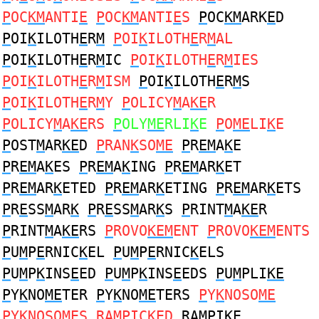
P
OC
KM
ANTI
E
P
OC
KM
ANTI
E
S
P
OC
KM
ARK
E
D
P
OI
K
ILOTH
E
R
M
P
OI
K
ILOTH
E
R
M
AL
P
OI
K
ILOTH
E
R
M
IC
P
OI
K
ILOTH
E
R
M
IES
P
OI
K
ILOTH
E
R
M
ISM
P
OI
K
ILOTH
E
R
M
S
P
OI
K
ILOTH
E
R
M
Y
P
OLICY
M
A
KE
R
P
OLICY
M
A
KE
RS
P
OLY
ME
RLI
K
E
P
O
ME
LI
K
E
P
OST
M
AR
KE
D
P
RAN
K
SO
ME
P
R
EM
A
K
E
P
R
EM
A
K
ES
P
R
EM
A
K
ING
P
R
EM
AR
K
ET
P
R
EM
AR
K
ETED
P
R
EM
AR
K
ETING
P
R
EM
AR
K
ETS
P
R
E
SS
M
AR
K
P
R
E
SS
M
AR
K
S
P
RINT
M
A
KE
R
P
RINT
M
A
KE
RS
P
ROVO
KEM
ENT
P
ROVO
KEM
ENTS
P
U
M
P
E
RNIC
K
EL
P
U
M
P
E
RNIC
K
ELS
P
U
M
P
K
INS
E
ED
P
U
M
P
K
INS
E
EDS
P
U
M
PLI
KE
P
Y
K
NO
ME
TER
P
Y
K
NO
ME
TERS
P
Y
K
NOSO
ME
P
Y
K
NOSO
ME
S RA
MP
IC
KE
D
RA
MP
I
KE