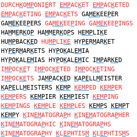
DURCH
K
O
MP
ONI
E
RT
EMP
AC
K
ET
EMP
AC
K
ETED
EMP
AC
K
ETING
EMP
AC
K
ETS
GA
MEK
EE
P
ER
GA
MEK
EE
P
ERS
GA
MEK
EE
P
ING GA
MEK
EE
P
INGS
HA
M
M
E
R
K
O
P
HA
M
M
E
R
K
O
P
S H
EMP
LI
K
E
HU
MP
BAC
KE
D
HU
MP
LI
KE
HY
PE
R
M
AR
K
ET
HY
PE
R
M
AR
K
ETS HY
P
O
K
AL
EM
IA
HY
P
O
K
AL
EM
IAS HY
P
O
K
AL
EM
IC I
MP
AR
KE
D
I
MP
OC
KE
T I
MP
OC
KE
TED I
MP
OC
KE
TING
I
MP
OC
KE
TS
JA
MP
AC
KE
D
K
A
PE
LL
M
EISTER
K
A
PE
LL
M
EISTERS
KEMP
KEMP
ED
KEMP
ER
KEMP
ERS
KEMP
IER
KEMP
IEST
KEMP
ING
KEMP
INGS
KEMP
LE
KEMP
LES
KEMP
S
KEMP
T
KEMP
Y
K
IN
EM
ATOGRA
P
H
K
IN
EM
ATOGRA
P
HER
K
IN
EM
ATOGRA
P
HIC
K
IN
EM
ATOGRA
P
HS
K
IN
EM
ATOGRA
P
HY
K
L
EP
HTIS
M
K
L
EP
HTIS
M
S