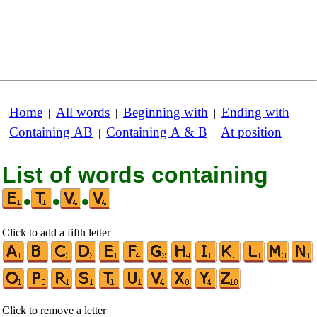
Home
All words
Beginning with
Ending with
|
|
|
|
Containing AB
Containing A & B
At position
|
|
List of words containing
•
•
•
Click to add a fifth letter
Click to remove a letter