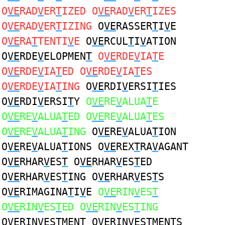
O
VE
RAD
V
ER
T
IZED O
VE
RAD
V
ER
T
IZES
O
VE
RAD
V
ER
T
IZING
O
VE
RASSER
T
I
V
E
O
VE
RA
T
TENTI
V
E
O
VE
RCUL
T
I
V
ATION
O
VE
RDE
V
ELOPMEN
T
O
VE
RDE
V
IA
T
E
O
VE
RDE
V
IA
T
ED O
VE
RDE
V
IA
T
ES
O
VE
RDE
V
IA
T
ING
O
VE
RDI
V
ERSI
T
IES
O
VE
RDI
V
ERSI
T
Y
O
VE
RE
V
ALUA
T
E
O
VE
RE
V
ALUA
T
ED O
VE
RE
V
ALUA
T
ES
O
VE
RE
V
ALUA
T
ING
O
VE
RE
V
ALUA
T
ION
O
VE
RE
V
ALUA
T
IONS O
VE
REX
T
RA
V
AGANT
O
VE
RHAR
V
ES
T
O
VE
RHAR
V
ES
T
ED
O
VE
RHAR
V
ES
T
ING O
VE
RHAR
V
ES
T
S
O
VE
RIMAGINA
T
I
V
E
O
VE
RIN
V
ES
T
O
VE
RIN
V
ES
T
ED O
VE
RIN
V
ES
T
ING
O
VE
RIN
V
ES
T
MENT O
VE
RIN
V
ES
T
MENTS