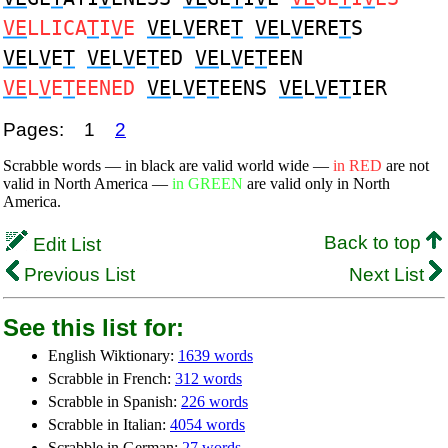
VE
LLICA
T
I
V
E
VE
L
V
ERE
T
VE
L
V
ERE
T
S
VE
L
V
E
T
VE
L
V
E
T
ED
VE
L
V
E
T
EEN
VE
L
V
E
T
EENED
VE
L
V
E
T
EENS
VE
L
V
E
T
IER
Pages:
1
2
Scrabble words — in black are valid world wide —
in RED
are not
valid in North America —
in GREEN
are valid only in North
America.
Back to top
Edit List
Previous List
Next List
See this list for:
English Wiktionary:
1639 words
Scrabble in French:
312 words
Scrabble in Spanish:
226 words
Scrabble in Italian:
4054 words
Scrabble in German:
27 words