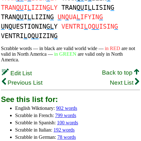
TRAN
QU
I
L
IZIN
G
LY
TRAN
QU
I
L
LISIN
G
TRAN
QU
I
L
LIZIN
G
U
N
Q
UA
L
IFYIN
G
U
N
Q
UESTIONIN
GL
Y
VENTRI
L
O
QU
ISIN
G
VENTRI
L
O
QU
IZIN
G
Scrabble words — in black are valid world wide —
in RED
are not
valid in North America —
in GREEN
are valid only in North
America.
Back to top
Edit List
Previous List
Next List
See this list for:
English Wiktionary:
902 words
Scrabble in French:
799 words
Scrabble in Spanish:
100 words
Scrabble in Italian:
192 words
Scrabble in German:
78 words