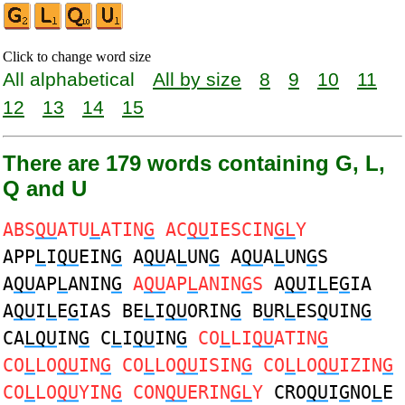
Click to change word size
All alphabetical
All by size
8
9
10
11
12
13
14
15
There are 179 words containing G, L,
Q and U
ABS
QU
ATU
L
ATIN
G
AC
QU
IESCIN
GL
Y
APP
L
I
QU
EIN
G
A
QU
A
L
UN
G
A
QU
A
L
UN
G
S
A
QU
AP
L
ANIN
G
A
QU
AP
L
ANIN
G
S
A
QU
I
L
E
G
IA
A
QU
I
L
E
G
IAS BE
L
I
QU
ORIN
G
B
U
R
L
ES
Q
UIN
G
CA
LQU
IN
G
C
L
I
QU
IN
G
CO
L
LI
QU
ATIN
G
CO
L
LO
QU
IN
G
CO
L
LO
QU
ISIN
G
CO
L
LO
QU
IZIN
G
CO
L
LO
QU
YIN
G
CON
QU
ERIN
GL
Y
CRO
QU
I
G
NO
L
E