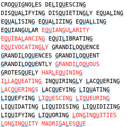
CRO
QU
I
G
NO
L
ES DE
L
I
QU
ESCIN
G
DIS
QU
A
L
IFYIN
G
DIS
QU
IETIN
GL
Y E
QU
A
L
IN
G
E
QU
A
L
ISIN
G
E
QU
A
L
IZIN
G
E
QU
A
L
LIN
G
E
QU
IAN
G
U
L
AR
E
QU
IAN
G
U
L
ARITY
E
QU
IBA
L
ANCIN
G
E
QU
I
L
IBRATIN
G
E
QU
IVOCATIN
GL
Y
G
RANDI
L
O
QU
ENCE
G
RANDI
L
O
QU
ENCES
G
RANDI
L
O
QU
ENT
G
RANDI
L
O
QU
ENTLY
G
RANDI
L
O
QU
OUS
G
ROTES
QU
E
L
Y
HAR
L
E
QU
ININ
G
I
L
LA
QU
EATIN
G
IN
QU
IRIN
GL
Y
L
AC
QU
ERIN
G
L
AC
QU
ERIN
G
S
L
AC
QU
EYIN
G
L
I
QU
ATIN
G
L
I
QU
EFYIN
G
L
I
QU
ESCIN
G
L
I
QU
EURIN
G
L
I
QU
IDATIN
G
L
I
QU
IDISIN
G
L
I
QU
IDIZIN
G
L
I
QU
IFYIN
G
L
I
QU
ORIN
G
L
ON
G
IN
QU
ITIES
L
ON
G
IN
QU
ITY MADRI
G
A
L
ES
QU
E