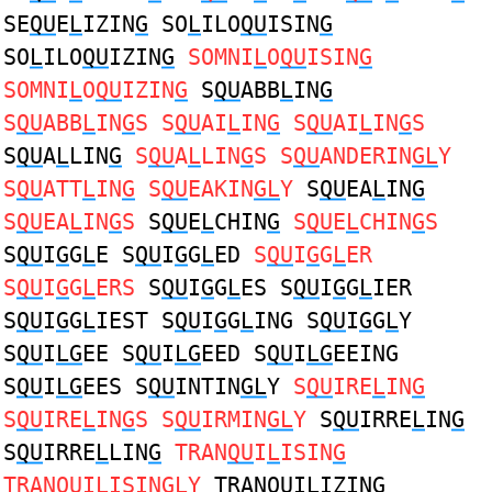
SE
QU
E
L
IZIN
G
SO
L
ILO
QU
ISIN
G
SO
L
ILO
QU
IZIN
G
SOMNI
L
O
QU
ISIN
G
SOMNI
L
O
QU
IZIN
G
S
QU
ABB
L
IN
G
S
QU
ABB
L
IN
G
S S
QU
AI
L
IN
G
S
QU
AI
L
IN
G
S
S
QU
A
L
LIN
G
S
QU
A
L
LIN
G
S S
QU
ANDERIN
GL
Y
S
QU
ATT
L
IN
G
S
QU
EAKIN
GL
Y
S
QU
EA
L
IN
G
S
QU
EA
L
IN
G
S
S
QU
E
L
CHIN
G
S
QU
E
L
CHIN
G
S
S
QU
I
G
G
L
E S
QU
I
G
G
L
ED
S
QU
I
G
G
L
ER
S
QU
I
G
G
L
ERS
S
QU
I
G
G
L
ES S
QU
I
G
G
L
IER
S
QU
I
G
G
L
IEST S
QU
I
G
G
L
ING S
QU
I
G
G
L
Y
S
QU
I
LG
EE S
QU
I
LG
EED S
QU
I
LG
EEING
S
QU
I
LG
EES S
QU
INTIN
GL
Y
S
QU
IRE
L
IN
G
S
QU
IRE
L
IN
G
S S
QU
IRMIN
GL
Y
S
QU
IRRE
L
IN
G
S
QU
IRRE
L
LIN
G
TRAN
QU
I
L
ISIN
G
TRAN
QU
I
L
ISIN
G
LY
TRAN
QU
I
L
IZIN
G