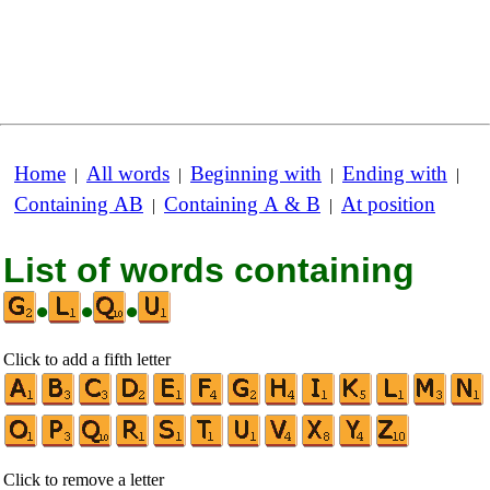
Home
All words
Beginning with
Ending with
|
|
|
|
Containing AB
Containing A & B
At position
|
|
List of words containing
•
•
•
Click to add a fifth letter
Click to remove a letter