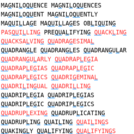
MA
G
NI
L
O
QU
ENCE MA
G
NI
L
O
QU
ENCES
MA
G
NI
L
O
QU
ENT MA
G
NI
L
O
QU
ENTLY
MA
QU
I
L
LA
G
E MA
QU
I
L
LA
G
ES OB
L
I
QU
IN
G
PAS
QU
I
L
LIN
G
PRE
QU
A
L
IFYIN
G
QU
ACK
L
IN
G
QU
ACKSA
L
VIN
G
QU
ADRA
G
ESIMA
L
QU
ADRAN
GL
E
QU
ADRAN
GL
ES
QU
ADRAN
G
U
L
AR
QU
ADRAN
G
U
L
ARLY
QU
ADRAP
L
E
G
IA
QU
ADRAP
L
E
G
IAS
QU
ADRAP
L
E
G
IC
QU
ADRAP
L
E
G
ICS
QU
ADRI
G
EMINA
L
QU
ADRI
L
IN
G
UAL
QU
ADRI
L
LIN
G
QU
ADRIP
L
E
G
IA
QU
ADRIP
L
E
G
IAS
QU
ADRIP
L
E
G
IC
QU
ADRIP
L
E
G
ICS
QU
ADRUP
L
EXIN
G
QU
ADRUP
L
ICATIN
G
QU
ADRUP
L
IN
G
QU
AI
L
IN
G
QU
AI
L
IN
G
S
QU
AKIN
GL
Y
QU
A
L
IFYIN
G
QU
A
L
IFYIN
G
S