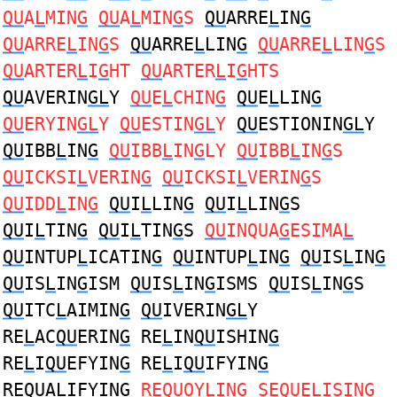
QU
A
L
MIN
G
QU
A
L
MIN
G
S
QU
ARRE
L
IN
G
QU
ARRE
L
IN
G
S
QU
ARRE
L
LIN
G
QU
ARRE
L
LIN
G
S
QU
ARTER
L
I
G
HT
QU
ARTER
L
I
G
HTS
QU
AVERIN
GL
Y
QU
E
L
CHIN
G
QU
E
L
LIN
G
QU
ERYIN
GL
Y
QU
ESTIN
GL
Y
QU
ESTIONIN
GL
Y
QU
IBB
L
IN
G
QU
IBB
L
IN
G
LY
QU
IBB
L
IN
G
S
QU
ICKSI
L
VERIN
G
QU
ICKSI
L
VERIN
G
S
QU
IDD
L
IN
G
QU
I
L
LIN
G
QU
I
L
LIN
G
S
QU
I
L
TIN
G
QU
I
L
TIN
G
S
QU
INQUA
G
ESIMA
L
QU
INTUP
L
ICATIN
G
QU
INTUP
L
IN
G
QU
IS
L
IN
G
QU
IS
L
IN
G
ISM
QU
IS
L
IN
G
ISMS
QU
IS
L
IN
G
S
QU
ITC
L
AIMIN
G
QU
IVERIN
GL
Y
RE
L
AC
QU
ERIN
G
RE
L
IN
QU
ISHIN
G
RE
L
I
QU
EFYIN
G
RE
L
I
QU
IFYIN
G
RE
QU
A
L
IFYIN
G
RE
QU
OY
L
IN
G
SE
QU
E
L
ISIN
G