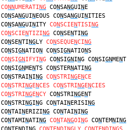
CO
NN
UMERATI
NG
CO
N
SA
NG
UI
N
E
CO
N
SA
NG
UI
N
EOUS CO
N
SA
NG
UI
N
ITIES
CO
N
SA
NG
UI
N
ITY
CO
N
SCIE
N
TISI
NG
CO
N
SCIE
N
TIZI
NG
CO
N
SE
N
TI
NG
CO
N
SE
N
TI
NG
LY
CO
N
SEQUE
N
CI
NG
CO
N
SI
GN
ATIO
N
CO
N
SI
GN
ATIO
N
S
CO
N
SI
GN
IFYI
N
G
CO
N
SI
GN
I
N
G CO
N
SI
GN
ME
N
T
CO
N
SI
GN
ME
N
TS CO
N
STER
N
ATI
NG
CO
N
STRAI
N
I
NG
CO
N
STRI
NG
E
N
CE
CO
N
STRI
NG
E
N
CES CO
N
STRI
NG
E
N
CIES
CO
N
STRI
NG
E
N
CY
CO
N
STRI
NG
E
N
T
CO
N
STRI
NG
I
N
G CO
N
TAI
N
ERISI
NG
CO
N
TAI
N
ERIZI
NG
CO
N
TAI
N
I
NG
CO
N
TAMI
N
ATI
NG
CO
N
TA
NG
OI
N
G
CO
N
TEM
N
I
NG
CO
N
TE
N
DI
NG
CO
N
TE
N
DI
NG
LY CO
N
TE
N
DI
NG
S