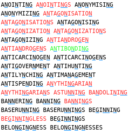
A
N
OI
N
TI
NG
A
N
OI
N
TI
NG
S
A
N
O
N
YMISI
NG
A
N
O
N
YMIZI
NG
A
N
TA
G
O
N
ISATIO
N
A
N
TA
G
O
N
ISATIO
N
S
A
N
TA
G
O
N
ISI
N
G
A
N
TA
G
O
N
IZATIO
N
A
N
TA
G
O
N
IZATIO
N
S
A
N
TA
G
O
N
IZI
N
G
A
N
TIA
N
DRO
G
E
N
A
N
TIA
N
DRO
G
E
N
S
A
N
TIBO
N
DI
NG
A
N
TICARCI
N
O
G
E
N
A
N
TICARCI
N
O
G
E
N
S
A
N
TI
G
OVER
N
ME
N
T A
N
TIHU
N
TI
NG
A
N
TILY
N
CHI
NG
A
N
TIMA
N
A
G
EME
N
T
A
N
TISPE
N
DI
NG
A
N
YTHI
NG
ARIA
N
A
N
YTHI
NG
ARIA
N
S ASTU
NN
I
NG
BA
N
DOLI
N
I
NG
BA
NN
ERI
NG
BA
NN
I
NG
BA
NN
I
NG
S
BASERU
NN
I
NG
BASERU
NN
I
NG
S BE
G
I
NN
I
N
G
BE
G
I
NN
I
N
GLESS
BE
G
I
NN
I
N
GS
BELO
NG
I
N
G
N
ESS BELO
NG
I
N
G
N
ESSES