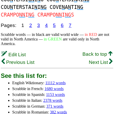
COU
N
TERSTAI
N
I
NG
COVE
N
A
N
TI
NG
CRAMPO
NN
I
NG
CRAMPO
NN
I
NG
S
Pages:
1
2
3
4
5
6
7
Scrabble words — in black are valid world wide —
in RED
are not
valid in North America —
in GREEN
are valid only in North
America.
Back to top
Edit List
Previous List
Next List
See this list for:
English Wiktionary:
11112 words
Scrabble in French:
1680 words
Scrabble in Spanish:
1153 words
Scrabble in Italian:
2378 words
Scrabble in German:
371 words
Scrabble in Romanian:
382 words