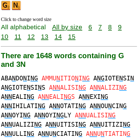
Click to change word size
All alphabetical
All by size
6
7
8
9
10
11
12
13
14
15
There are 1648 words containing G
and 3N
ABA
N
DO
N
I
NG
AMMU
N
ITIO
N
I
NG
A
NG
IOTE
N
SI
N
A
NG
IOTE
N
SI
N
S
A
NN
ALISI
NG
A
NN
ALIZI
NG
A
NN
EALI
NG
A
NN
EALI
NG
S
A
NN
EXI
NG
A
NN
IHILATI
NG
A
NN
OTATI
NG
A
NN
OU
N
CIN
G
A
NN
OYI
NG
A
NN
OYI
NG
LY
A
NN
UALISI
NG
A
NN
UALIZI
NG
A
NN
UITISI
NG
A
NN
UITIZI
NG
A
NN
ULLI
NG
A
NN
U
N
CIATIN
G
A
NN
U
N
TIATIN
G