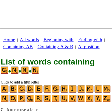
Home
All words
Beginning with
Ending with
|
|
|
|
Containing AB
Containing A & B
At position
|
|
List of words containing
•
•
•
Click to add a fifth letter
Click to remove a letter