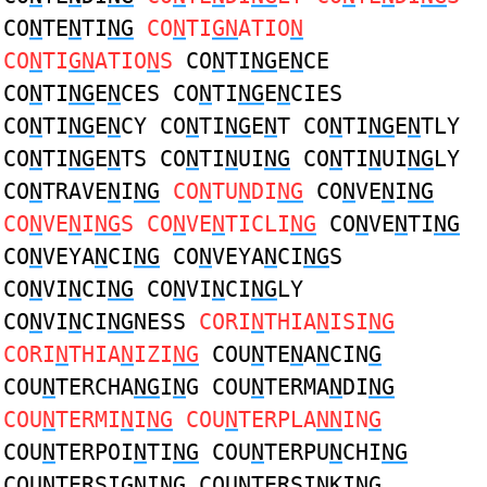
CO
N
TE
N
TI
NG
CO
N
TI
GN
ATIO
N
CO
N
TI
GN
ATIO
N
S
CO
N
TI
NG
E
N
CE
CO
N
TI
NG
E
N
CES CO
N
TI
NG
E
N
CIES
CO
N
TI
NG
E
N
CY CO
N
TI
NG
E
N
T CO
N
TI
NG
E
N
TLY
CO
N
TI
NG
E
N
TS CO
N
TI
N
UI
NG
CO
N
TI
N
UI
NG
LY
CO
N
TRAVE
N
I
NG
CO
N
TU
N
DI
NG
CO
N
VE
N
I
NG
CO
N
VE
N
I
NG
S CO
N
VE
N
TICLI
NG
CO
N
VE
N
TI
NG
CO
N
VEYA
N
CI
NG
CO
N
VEYA
N
CI
NG
S
CO
N
VI
N
CI
NG
CO
N
VI
N
CI
NG
LY
CO
N
VI
N
CI
NG
NESS
CORI
N
THIA
N
ISI
NG
CORI
N
THIA
N
IZI
NG
COU
N
TE
N
A
N
CIN
G
COU
N
TERCHA
NG
I
N
G COU
N
TERMA
N
DI
NG
COU
N
TERMI
N
I
NG
COU
N
TERPLA
NN
IN
G
COU
N
TERPOI
N
TI
NG
COU
N
TERPU
N
CHI
NG
COU
N
TERSI
GN
I
N
G COU
N
TERSI
N
KI
NG