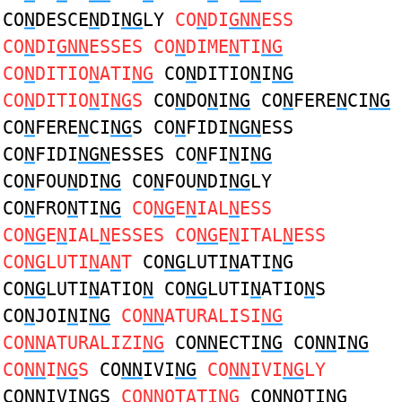
CO
N
DESCE
N
DI
NG
LY
CO
N
DI
GNN
ESS
CO
N
DI
GNN
ESSES CO
N
DIME
N
TI
NG
CO
N
DITIO
N
ATI
NG
CO
N
DITIO
N
I
NG
CO
N
DITIO
N
I
NG
S
CO
N
DO
N
I
NG
CO
N
FERE
N
CI
NG
CO
N
FERE
N
CI
NG
S CO
N
FIDI
NGN
ESS
CO
N
FIDI
NGN
ESSES CO
N
FI
N
I
NG
CO
N
FOU
N
DI
NG
CO
N
FOU
N
DI
NG
LY
CO
N
FRO
N
TI
NG
CO
NG
E
N
IAL
N
ESS
CO
NG
E
N
IAL
N
ESSES CO
NG
E
N
ITAL
N
ESS
CO
NG
LUTI
N
A
N
T
CO
NG
LUTI
N
ATI
N
G
CO
NG
LUTI
N
ATIO
N
CO
NG
LUTI
N
ATIO
N
S
CO
N
JOI
N
I
NG
CO
NN
ATURALISI
NG
CO
NN
ATURALIZI
NG
CO
NN
ECTI
NG
CO
NN
I
NG
CO
NN
I
NG
S
CO
NN
IVI
NG
CO
NN
IVI
NG
LY
CO
NN
IVI
NG
S
CO
NN
OTATI
NG
CO
NN
OTI
NG