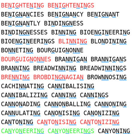
BE
N
I
G
HTE
N
I
N
G BE
N
I
G
HTE
N
I
N
GS
BE
N
I
GN
A
N
CIES BE
N
I
GN
A
N
CY BE
N
I
GN
A
N
T
BE
N
I
GN
A
N
TLY BI
N
DI
NGN
ESS
BI
N
DI
NGN
ESSES BI
NN
I
NG
BIOE
NG
I
N
EERI
N
G
BIOE
NG
I
N
EERI
N
GS
BLI
NN
I
NG
BLO
N
DI
N
I
NG
BO
NN
ETI
NG
BOUR
G
UIG
N
O
NN
E
BOUR
G
UIG
N
O
NN
ES
BRA
NN
I
G
A
N
BRA
NN
I
G
A
N
S
BRA
NN
I
NG
BREADWI
NN
I
NG
BREADWI
NN
I
NG
S
BRE
NN
I
NG
BROBDI
NGN
AGIA
N
BROW
NN
OSI
NG
CACHI
NN
ATI
NG
CA
NN
IBALISI
NG
CA
NN
IBALIZI
NG
CA
NN
I
NG
CA
NN
I
NG
S
CA
NN
O
N
ADIN
G
CA
NN
O
N
BALLIN
G
CA
NN
O
N
IN
G
CA
NN
ULATI
NG
CA
N
O
N
ISI
NG
CA
N
O
N
IZI
NG
CA
N
TO
N
I
NG
CA
N
TO
N
ISI
NG
CA
N
TO
N
IZI
NG
CA
N
YO
N
EERI
NG
CA
N
YO
N
EERI
NG
S
CA
N
YO
N
I
NG