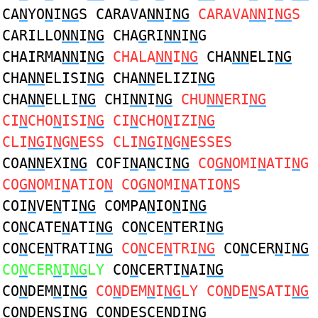
CA
N
YO
N
I
NG
S CARAVA
NN
I
NG
CARAVA
NN
I
NG
S
CARILLO
NN
I
NG
CHA
G
RI
NN
I
N
G
CHAIRMA
NN
I
NG
CHALA
NN
I
NG
CHA
NN
ELI
NG
CHA
NN
ELISI
NG
CHA
NN
ELIZI
NG
CHA
NN
ELLI
NG
CHI
NN
I
NG
CHU
NN
ERI
NG
CI
N
CHO
N
ISI
NG
CI
N
CHO
N
IZI
NG
CLI
NG
I
N
G
N
ESS CLI
NG
I
N
G
N
ESSES
COA
NN
EXI
NG
COFI
N
A
N
CI
NG
CO
GN
OMI
N
ATI
N
G
CO
GN
OMI
N
ATIO
N
CO
GN
OMI
N
ATIO
N
S
COI
N
VE
N
TI
NG
COMPA
N
IO
N
I
NG
CO
N
CATE
N
ATI
NG
CO
N
CE
N
TERI
NG
CO
N
CE
N
TRATI
NG
CO
N
CE
N
TRI
NG
CO
N
CER
N
I
NG
CO
N
CER
N
I
NG
LY
CO
N
CERTI
N
AI
NG
CO
N
DEM
N
I
NG
CO
N
DEM
N
I
NG
LY CO
N
DE
N
SATI
NG
CO
N
DE
N
SI
NG
CO
N
DESCE
N
DI
NG