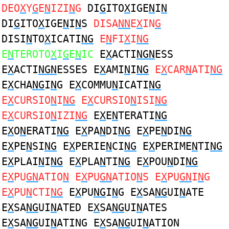
DEO
X
Y
G
E
N
IZI
N
G
DI
G
ITO
X
IGE
N
I
N
DI
G
ITO
X
IGE
N
I
N
S
DISA
NN
E
X
IN
G
DISI
N
TO
X
ICATI
NG
E
N
FI
X
I
NG
E
N
TEROTO
X
I
G
E
N
IC
E
X
ACTI
NGN
ESS
E
X
ACTI
NGN
ESSES E
X
AMI
N
I
NG
E
X
CAR
N
ATI
NG
E
X
CHA
NG
I
N
G E
X
COMMU
N
ICATI
NG
E
X
CURSIO
N
I
NG
E
X
CURSIO
N
ISI
NG
E
X
CURSIO
N
IZI
NG
E
X
E
N
TERATI
NG
E
X
O
N
ERATI
NG
E
X
PA
N
DI
NG
E
X
PE
N
DI
NG
E
X
PE
N
SI
NG
E
X
PERIE
N
CI
NG
E
X
PERIME
N
TI
NG
E
X
PLAI
N
I
NG
E
X
PLA
N
TI
NG
E
X
POU
N
DI
NG
E
X
PU
GN
ATIO
N
E
X
PU
GN
ATIO
N
S E
X
PU
GN
I
N
G
E
X
PU
N
CTI
NG
E
X
PU
NG
I
N
G E
X
SA
NG
UI
N
ATE
E
X
SA
NG
UI
N
ATED E
X
SA
NG
UI
N
ATES
E
X
SA
NG
UI
N
ATING E
X
SA
NG
UI
N
ATION