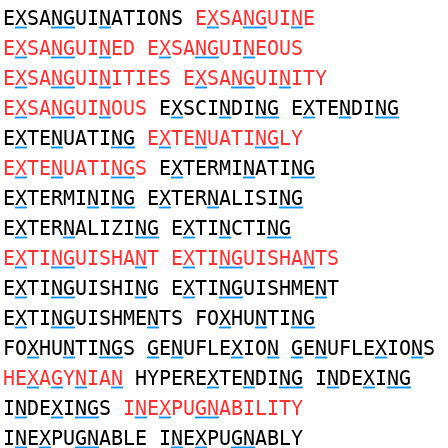
E
X
SA
NG
UI
N
ATIONS
E
X
SA
NG
UI
N
E
E
X
SA
NG
UI
N
ED E
X
SA
NG
UI
N
EOUS
E
X
SA
NG
UI
N
ITIES E
X
SA
NG
UI
N
ITY
E
X
SA
NG
UI
N
OUS
E
X
SCI
N
DI
NG
E
X
TE
N
DI
NG
E
X
TE
N
UATI
NG
E
X
TE
N
UATI
NG
LY
E
X
TE
N
UATI
NG
S
E
X
TERMI
N
ATI
NG
E
X
TERMI
N
I
NG
E
X
TER
N
ALISI
NG
E
X
TER
N
ALIZI
NG
E
X
TI
N
CTI
NG
E
X
TI
NG
UISHA
N
T E
X
TI
NG
UISHA
N
TS
E
X
TI
NG
UISHI
N
G E
X
TI
NG
UISHME
N
T
E
X
TI
NG
UISHME
N
TS FO
X
HU
N
TI
NG
FO
X
HU
N
TI
NG
S
G
E
N
UFLE
X
IO
N
G
E
N
UFLE
X
IO
N
S
HE
X
A
G
Y
N
IA
N
HYPERE
X
TE
N
DI
NG
I
N
DE
X
I
NG
I
N
DE
X
I
NG
S
I
N
E
X
PU
GN
ABILITY
I
N
E
X
PU
GN
ABLE I
N
E
X
PU
GN
ABLY