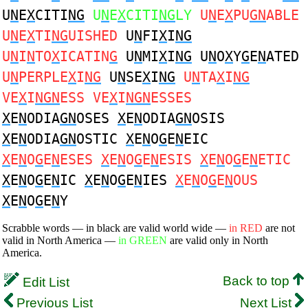
U
N
E
X
CITI
NG
U
N
E
X
CITI
NG
LY
U
N
E
X
PU
GN
ABLE
U
N
E
X
TI
NG
UISHED
U
N
FI
X
I
NG
U
N
I
N
TO
X
ICATIN
G
U
N
MI
X
I
NG
U
N
O
X
Y
G
E
N
ATED
U
N
PERPLE
X
I
NG
U
N
SE
X
I
NG
U
N
TA
X
I
NG
VE
X
I
NGN
ESS VE
X
I
NGN
ESSES
X
E
N
ODIA
GN
OSES
X
E
N
ODIA
GN
OSIS
X
E
N
ODIA
GN
OSTIC
X
E
N
O
G
E
N
EIC
X
E
N
O
G
E
N
ESES
X
E
N
O
G
E
N
ESIS
X
E
N
O
G
E
N
ETIC
X
E
N
O
G
E
N
IC
X
E
N
O
G
E
N
IES
X
E
N
O
G
E
N
OUS
X
E
N
O
G
E
N
Y
Scrabble words — in black are valid world wide —
in RED
are not
valid in North America —
in GREEN
are valid only in North
America.
Back to top
Edit List
Previous List
Next List