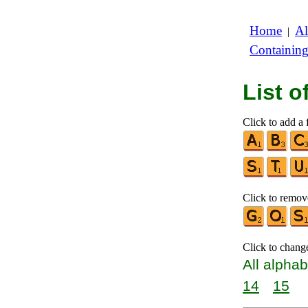
Home
Al
|
Containin
List 
Click to add a f
Click to remove
Click to chang
All alphab
14
15