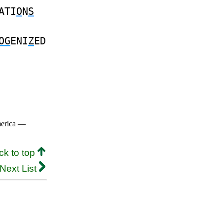
ATI
O
N
S
OG
ENI
Z
ED
merica —
ck to top
Next List