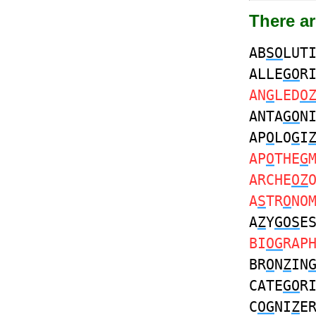
There ar
AB
SO
LUT
ALLE
GO
R
AN
G
LED
O
ANTA
GO
N
AP
O
LO
G
I
AP
O
THE
G
ARCHE
OZ
A
S
TR
O
NO
A
Z
Y
GOS
E
BI
OG
RAP
BR
O
N
Z
IN
CATE
GO
R
C
OG
NI
Z
E