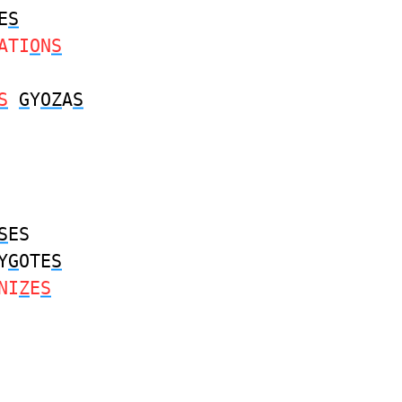
E
S
ATI
O
N
S
S
G
Y
OZ
A
S
S
ES
Y
G
OTE
S
NI
Z
E
S