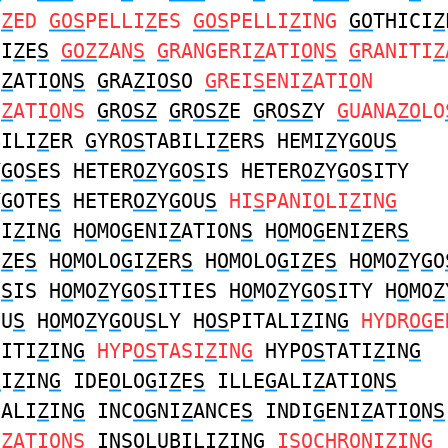
I
Z
ED
GOS
PELLI
Z
ES
GOS
PELLI
Z
ING
GO
THICI
Z
DI
Z
E
S
GOZ
ZAN
S
G
RANGERI
Z
ATI
O
N
S
G
RANITI
Z
I
Z
ATI
O
N
S
G
RA
Z
I
OS
O
G
REI
S
ENI
Z
ATI
O
N
I
Z
ATI
O
NS
G
R
OSZ
G
R
OSZ
E
G
R
OSZ
Y
G
UANA
ZO
LO
BILI
Z
ER
G
YR
OS
TABILI
Z
ERS HEMI
Z
Y
GO
U
S
Y
G
O
S
ES HETER
OZ
Y
G
O
S
IS HETER
OZ
Y
G
O
S
ITY
Y
G
OTE
S
HETER
OZ
Y
G
OU
S
HI
S
PANI
O
LI
Z
IN
G
CI
Z
IN
G
H
O
MO
G
ENI
Z
ATION
S
H
O
MO
G
ENI
Z
ER
S
I
Z
E
S
H
O
MOLO
G
I
Z
ER
S
H
O
MOLO
G
I
Z
E
S
H
O
MO
Z
Y
G
O
O
S
IS H
O
MO
Z
Y
G
O
S
ITIES H
O
MO
Z
Y
G
O
S
ITY H
O
MO
Z
OU
S
H
O
MO
Z
Y
G
OU
S
LY H
OS
PITALI
Z
IN
G
HYDR
OG
E
SITI
Z
IN
G
HYP
OS
TASI
Z
IN
G
HYP
OS
TATI
Z
IN
G
S
I
Z
IN
G
IDE
O
LO
G
I
Z
E
S
ILLE
G
ALI
Z
ATI
O
N
S
NALI
Z
IN
G
INC
OG
NI
Z
ANCE
S
INDI
G
ENI
Z
ATI
O
N
S
I
Z
ATION
S
IN
SO
LUBILI
Z
IN
G
I
SO
CHRONI
Z
IN
G