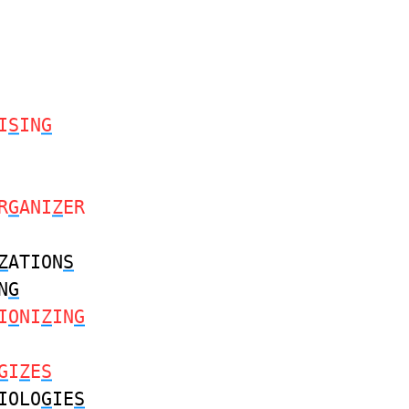
I
S
IN
G
R
G
ANI
Z
ER
Z
ATION
S
N
G
I
O
NI
Z
IN
G
G
I
Z
E
S
IOLO
G
IE
S