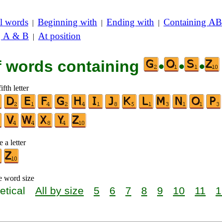
l words
Beginning with
Ending with
Containing AB
|
|
|
g A & B
At position
|
of words containing
•
•
•
ifth letter
 a letter
e word size
etical
All by size
5
6
7
8
9
10
11
1