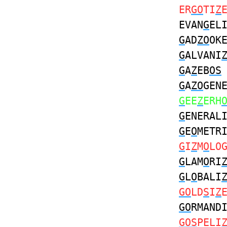
ER
GO
TI
Z
EVAN
G
EL
G
AD
ZO
OK
G
ALVANI
G
A
Z
EB
OS
G
A
ZO
GEN
G
EE
Z
ERH
G
ENERAL
G
E
O
METR
G
I
Z
M
O
LO
G
LAM
O
RI
G
L
O
BALI
GO
LD
S
I
Z
GO
RMAND
GOS
PELI