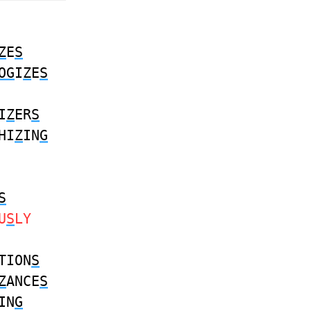
Z
E
S
OG
I
Z
E
S
I
Z
ER
S
HI
Z
IN
G
S
U
S
LY
TION
S
Z
ANCE
S
IN
G