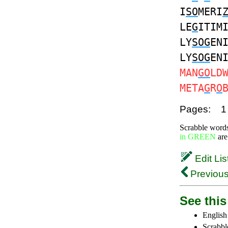
I
SO
MERI
LE
G
ITIM
LY
SOG
EN
LY
SOG
EN
MAN
GO
LD
META
G
R
O
Pages:
1
Scrabble word
in GREEN
are
Edit Lis
Previous
See this 
English
Scrabbl