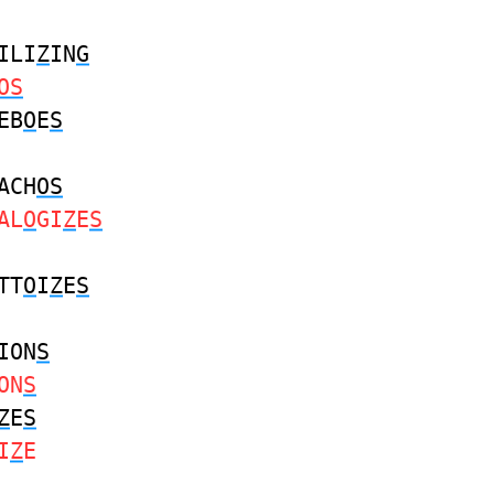
ILI
Z
IN
G
OS
EB
O
E
S
ACH
OS
AL
O
GI
Z
E
S
TT
O
I
Z
E
S
ION
S
ON
S
Z
E
S
I
Z
E