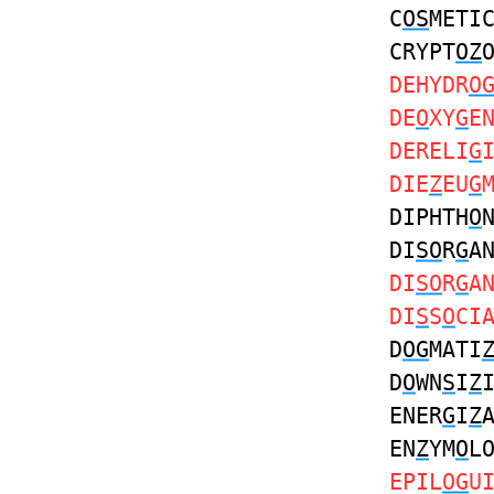
C
OS
METI
CRYPT
OZ
DEHYDR
O
DE
O
XY
G
E
DERELI
G
DIE
Z
EU
G
DIPHTH
O
DI
SO
R
G
A
DI
SO
R
G
A
DI
S
S
O
CI
D
OG
MATI
D
O
WN
S
I
Z
ENER
G
I
Z
EN
Z
YM
O
L
EPIL
OG
U