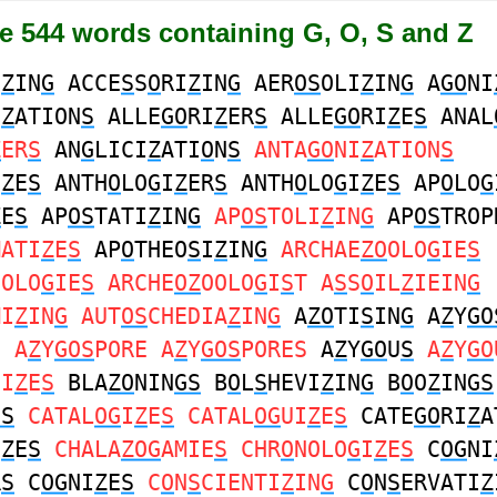
e 544 words containing G, O, S and Z
I
Z
IN
G
ACCE
S
S
O
RI
Z
IN
G
AER
OS
OLI
Z
IN
G
A
GO
NI
I
Z
ATION
S
ALLE
GO
RI
Z
ER
S
ALLE
GO
RI
Z
E
S
ANAL
Z
ER
S
AN
G
LICI
Z
ATI
O
N
S
ANTA
GO
NI
Z
ATION
S
I
Z
E
S
ANTH
O
LO
G
I
Z
ER
S
ANTH
O
LO
G
I
Z
E
S
AP
O
LO
G
Z
E
S
AP
OS
TATI
Z
IN
G
AP
OS
TOLI
Z
IN
G
AP
OS
TROP
MATI
Z
E
S
AP
O
THEO
S
I
Z
IN
G
ARCHAE
ZO
OLO
G
IE
S
OOLO
G
IE
S
ARCHE
OZ
OOLO
G
I
S
T A
S
S
O
IL
Z
IEIN
G
MI
Z
IN
G
AUT
OS
CHEDIA
Z
IN
G
A
ZO
TI
S
IN
G
A
Z
Y
GO
S
A
Z
Y
GOS
PORE A
Z
Y
GOS
PORES
A
Z
Y
GO
U
S
A
Z
Y
GO
HI
Z
E
S
BLA
ZO
NIN
GS
B
O
L
S
HEVI
Z
IN
G
B
O
O
Z
IN
GS
GS
CATAL
OG
I
Z
E
S
CATAL
OG
UI
Z
E
S
CATE
GO
RI
Z
A
I
Z
E
S
CHALA
ZOG
AMIE
S
CHR
O
NOLO
G
I
Z
E
S
C
OG
NI
R
S
C
OG
NI
Z
E
S
C
O
N
S
CIENTI
Z
IN
G
C
O
N
S
ERVATI
Z