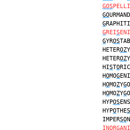
GOS
PELL
GO
URMAN
G
RAPHIT
G
REI
S
EN
G
YR
OS
TA
HETER
OZ
HETER
OZ
HI
S
T
O
RI
H
O
MO
G
EN
H
O
MO
Z
Y
G
H
O
MO
Z
Y
G
HYP
OS
EN
HYP
O
THE
IMPER
SO
IN
O
R
G
AN