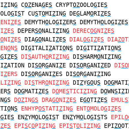
CI
Z
IN
G
C
OZ
ENA
G
E
S
CRYPT
OZ
OOLO
G
IE
S
OOLO
G
I
S
T CU
S
T
O
MI
Z
IN
G
DE
G
LAM
O
RI
Z
E
S
G
ENI
Z
E
S
DEMYTH
O
LO
G
I
Z
ER
S
DEMYTH
O
LO
G
I
Z
E
S
NI
Z
E
S
DEPER
SO
NALI
Z
IN
G
DEREC
OG
NI
Z
E
S
I
O
NI
Z
E
S
DIA
GO
NALI
Z
E
S
DIAL
OG
I
Z
E
S
DIA
ZO
T
MEN
O
N
S
DI
G
ITALI
Z
ATI
O
N
S
DI
G
ITI
Z
ATI
O
N
S
N
G
I
Z
E
S
DI
S
AUTH
O
RI
Z
IN
G
DI
S
HARM
O
NI
Z
IN
G
NI
Z
ATION DI
SO
R
G
ANI
Z
E DI
SO
R
G
ANI
Z
ED
DI
SO
NI
Z
ERS
DI
SO
R
G
ANI
Z
ES DI
SO
R
G
ANI
Z
ING
ALI
Z
IN
G
DI
S
THR
O
NI
Z
IN
G
DI
Z
Y
GO
U
S
D
OG
MATI
Z
ER
S
D
OG
MATI
Z
E
S
D
O
ME
S
TICI
Z
IN
G
D
O
WN
S
I
Z
I
IN
G
S
D
OZ
IN
GS
DRA
GO
NI
Z
E
S
E
GO
TI
Z
E
S
EMUL
S
ATI
O
N
S
ENHYP
OS
TATI
Z
IN
G
ENT
O
MOLO
G
I
Z
E
S
O
G
IE
S
EN
Z
YM
O
LO
G
I
S
T EN
Z
YM
O
LO
G
I
S
TS
EPIL
O
I
Z
E
S
EPI
S
C
O
PI
Z
IN
G
EPI
S
T
O
LI
Z
IN
G
EPI
ZO
OT