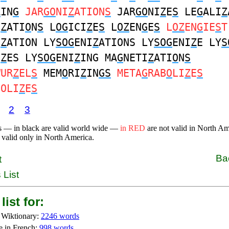
Z
IN
G
JAR
GO
NI
Z
ATION
S
JAR
GO
NI
Z
E
S
LE
G
ALI
Z
I
Z
ATI
O
N
S
L
OG
ICI
Z
E
S
L
OZ
EN
G
E
S
L
OZ
EN
G
IE
S
T
I
Z
ATION LY
SOG
ENI
Z
ATIONS LY
SOG
ENI
Z
E LY
S
I
Z
ES LY
SOG
ENI
Z
ING MA
G
NETI
Z
ATI
O
N
S
WUR
Z
EL
S
MEM
O
RI
Z
IN
GS
META
G
RAB
O
LI
Z
E
S
BOLI
Z
E
S
2
3
s — in black are valid world wide —
in RED
are not valid in North A
 valid only in North America.
Ba
t
 List
list for:
 Wiktionary:
2246 words
e in French:
998 words