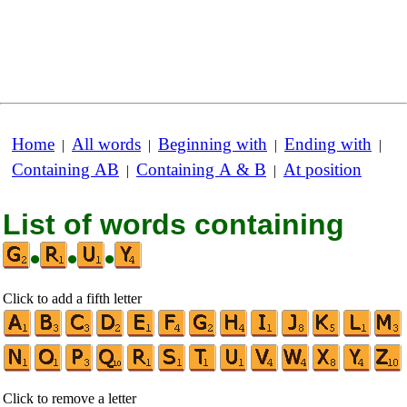
Home
All words
Beginning with
Ending with
|
|
|
|
Containing AB
Containing A & B
At position
|
|
List of words containing
•
•
•
Click to add a fifth letter
Click to remove a letter