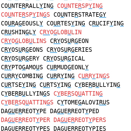
CO
U
NTE
R
RALL
Y
IN
G
CO
U
NTE
R
SP
Y
IN
G
CO
U
NTE
R
SP
Y
IN
G
S
CO
U
NTE
R
STRATE
GY
CO
UR
A
G
EOUSL
Y
CO
UR
TES
Y
IN
G
C
RU
CIF
Y
IN
G
C
RU
SHIN
G
L
Y
C
RY
O
G
LOB
U
LIN
C
RY
O
G
LOB
U
LINS
C
RY
OS
U
R
G
EON
C
RY
OS
U
R
G
EONS C
RY
OS
U
R
G
ERIES
C
RY
OS
U
R
G
ERY C
RY
OS
U
R
G
ICAL
C
RY
PTO
G
AMO
U
S C
UR
MUD
G
EONL
Y
C
UR
R
Y
COMBIN
G
C
UR
R
Y
IN
G
C
UR
R
Y
IN
G
S
C
UR
TSE
Y
IN
G
C
UR
TS
Y
IN
G
C
Y
BE
R
B
U
LLYIN
G
C
Y
BE
R
B
U
LLYIN
G
S
C
Y
BE
R
SQ
U
ATTIN
G
C
Y
BE
R
SQ
U
ATTIN
G
S
C
Y
TOME
G
ALOVI
RU
S
DA
GU
E
R
REOT
Y
PE DA
GU
E
R
REOT
Y
PED
DA
GU
E
R
REOT
Y
PER DA
GU
E
R
REOT
Y
PERS
DA
GU
E
R
REOT
Y
PES DA
GU
E
R
REOT
Y
PIES