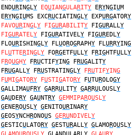
END
UR
IN
G
L
Y
EQ
U
IAN
G
ULA
R
IT
Y
E
RY
N
G
I
U
M
E
RY
N
G
I
U
MS EXC
RU
CIATIN
G
L
Y
EXP
URG
ATOR
Y
FAVO
UR
IN
G
L
Y
FI
GUR
ABILIT
Y
FI
GUR
ALL
Y
FI
GUR
ATEL
Y
FI
GUR
ATIVEL
Y
FI
GUR
EDL
Y
FLO
UR
ISHIN
G
L
Y
FL
U
O
R
O
G
RAPH
Y
FL
UR
R
Y
IN
G
FL
U
TTE
R
IN
G
L
Y
FO
RG
ETF
U
LL
Y
F
R
I
G
HTF
U
LL
Y
F
R
O
UG
H
Y
F
RU
CTIF
Y
IN
G
F
RUG
ALIT
Y
F
RUG
ALL
Y
F
RU
STRATIN
G
L
Y
F
RU
TIF
Y
IN
G
F
U
MI
G
ATO
RY
F
U
STI
G
ATO
RY
F
U
TU
R
OLO
GY
G
ALLIMA
U
F
RY
G
A
R
R
U
LIT
Y
G
A
R
R
U
LOUSL
Y
G
A
U
DE
RY
G
A
U
NT
RY
G
EMMIPA
R
O
U
SL
Y
G
ENE
R
O
U
SL
Y
G
ENITO
UR
INAR
Y
G
EOS
Y
NCH
R
ONO
U
S
G
E
RU
NDIVEL
Y
G
ESTIC
U
LATO
RY
G
EST
UR
ALL
Y
G
LAMO
R
O
U
SL
Y
G
LAMO
UR
OUSL
Y
G
LAND
U
LA
R
L
Y
G
LA
URY