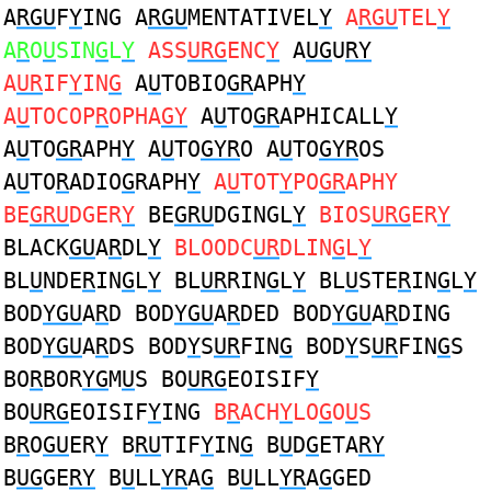
A
RGU
F
Y
ING A
RGU
MENTATIVEL
Y
A
RGU
TEL
Y
A
R
O
U
SIN
G
L
Y
ASS
URG
ENC
Y
A
UG
U
RY
A
UR
IF
Y
IN
G
A
U
TOBIO
GR
APH
Y
A
U
TOCOP
R
OPHA
GY
A
U
TO
GR
APHICALL
Y
A
U
TO
GR
APH
Y
A
U
TO
GYR
O A
U
TO
GYR
OS
A
U
TO
R
ADIO
G
RAPH
Y
A
U
TOT
Y
PO
GR
APHY
BE
GRU
DGER
Y
BE
GRU
DGINGL
Y
BIOS
URG
ER
Y
BLACK
GU
A
R
DL
Y
BLOODC
UR
DLIN
G
L
Y
BL
U
NDE
R
IN
G
L
Y
BL
UR
RIN
G
L
Y
BL
U
STE
R
IN
G
L
Y
BOD
YGU
A
R
D BOD
YGU
A
R
DED BOD
YGU
A
R
DING
BOD
YGU
A
R
DS BOD
Y
S
UR
FIN
G
BOD
Y
S
UR
FIN
G
S
BO
R
BOR
YG
M
U
S BO
URG
EOISIF
Y
BO
URG
EOISIF
Y
ING
B
R
ACH
Y
LO
G
O
U
S
B
R
O
GU
ER
Y
B
RU
TIF
Y
IN
G
B
U
D
G
ETA
RY
B
UG
GE
RY
B
U
LL
YR
A
G
B
U
LL
YR
A
G
GED