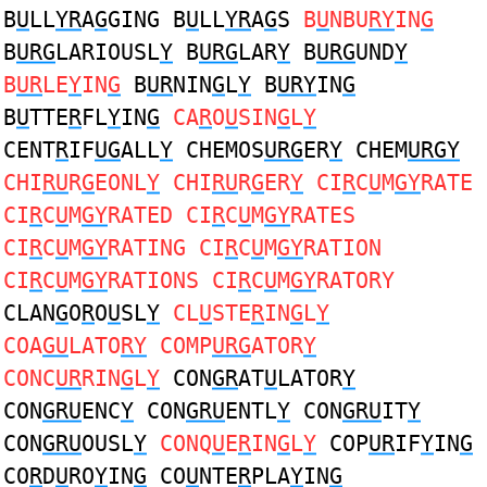
B
U
LL
YR
A
G
GING B
U
LL
YR
A
G
S
B
U
NBU
RY
IN
G
B
URG
LARIOUSL
Y
B
URG
LAR
Y
B
URG
UND
Y
B
UR
LE
Y
IN
G
B
UR
NIN
G
L
Y
B
URY
IN
G
B
U
TTE
R
FL
Y
IN
G
CA
R
O
U
SIN
G
L
Y
CENT
R
IF
UG
ALL
Y
CHEMOS
URG
ER
Y
CHEM
URGY
CHI
RU
R
G
EONL
Y
CHI
RU
R
G
ER
Y
CI
R
C
U
M
GY
RATE
CI
R
C
U
M
GY
RATED CI
R
C
U
M
GY
RATES
CI
R
C
U
M
GY
RATING CI
R
C
U
M
GY
RATION
CI
R
C
U
M
GY
RATIONS CI
R
C
U
M
GY
RATORY
CLAN
G
O
R
O
U
SL
Y
CL
U
STE
R
IN
G
L
Y
COA
GU
LATO
RY
COMP
URG
ATOR
Y
CONC
UR
RIN
G
L
Y
CON
GR
AT
U
LATOR
Y
CON
GRU
ENC
Y
CON
GRU
ENTL
Y
CON
GRU
IT
Y
CON
GRU
OUSL
Y
CONQ
U
E
R
IN
G
L
Y
COP
UR
IF
Y
IN
G
CO
R
D
U
RO
Y
IN
G
CO
U
NTE
R
PLA
Y
IN
G