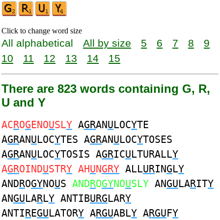
Click to change word size
All alphabetical
All by size
5
6
7
8
9
10
11
12
13
14
15
There are 823 words containing G, R,
U and Y
AC
R
O
G
ENO
U
SL
Y
A
GR
AN
U
LOC
Y
TE
A
GR
AN
U
LOC
Y
TES A
GR
AN
U
LOC
Y
TOSES
A
GR
AN
U
LOC
Y
TOSIS A
GR
IC
U
LTURALL
Y
A
GR
OIND
U
STR
Y
AH
U
N
GRY
ALL
UR
IN
G
L
Y
AND
R
O
GY
NO
U
S
AND
R
O
GY
NO
U
SLY
AN
GU
LA
R
IT
Y
AN
GU
LA
R
L
Y
ANTIB
URG
LAR
Y
ANTI
R
E
GU
LATOR
Y
A
RGU
ABL
Y
A
RGU
F
Y