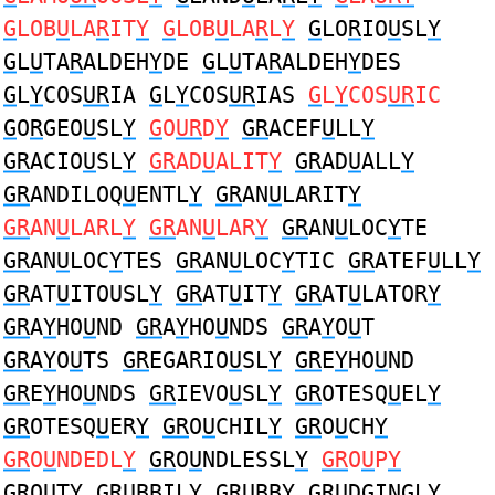
G
LOB
U
LA
R
IT
Y
G
LOB
U
LA
R
L
Y
G
LO
R
IO
U
SL
Y
G
L
U
TA
R
ALDEH
Y
DE
G
L
U
TA
R
ALDEH
Y
DES
G
L
Y
COS
UR
IA
G
L
Y
COS
UR
IAS
G
L
Y
COS
UR
IC
G
O
R
GEO
U
SL
Y
G
O
UR
D
Y
GR
ACEF
U
LL
Y
GR
ACIO
U
SL
Y
GR
AD
U
ALIT
Y
GR
AD
U
ALL
Y
GR
ANDILOQ
U
ENTL
Y
GR
AN
U
LARIT
Y
GR
AN
U
LARL
Y
GR
AN
U
LAR
Y
GR
AN
U
LOC
Y
TE
GR
AN
U
LOC
Y
TES
GR
AN
U
LOC
Y
TIC
GR
ATEF
U
LL
Y
GR
AT
U
ITOUSL
Y
GR
AT
U
IT
Y
GR
AT
U
LATOR
Y
GR
A
Y
HO
U
ND
GR
A
Y
HO
U
NDS
GR
A
Y
O
U
T
GR
A
Y
O
U
TS
GR
EGARIO
U
SL
Y
GR
E
Y
HO
U
ND
GR
E
Y
HO
U
NDS
GR
IEVO
U
SL
Y
GR
OTESQ
U
EL
Y
GR
OTESQ
U
ER
Y
GR
O
U
CHIL
Y
GR
O
U
CH
Y
GR
O
U
NDEDL
Y
GR
O
U
NDLESSL
Y
GR
O
U
P
Y
GR
O
U
T
Y
GRU
BBIL
Y
GRU
BB
Y
GRU
DGINGL
Y