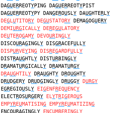
DA
GU
E
R
REOT
Y
PING DA
GU
E
R
REOT
Y
PIST
DA
GU
E
R
REOT
Y
PY DAN
G
E
R
O
U
SL
Y
DA
UG
HTE
R
L
Y
DE
G
L
U
TITO
RY
DE
GU
STATO
RY
DEMA
G
OG
U
E
RY
DEMI
URG
ICALL
Y
DE
R
E
GU
LATOR
Y
DE
U
TE
R
O
G
AM
Y
DEVO
UR
IN
G
L
Y
DISCO
UR
A
G
INGL
Y
DIS
GR
ACEF
U
LL
Y
DISP
UR
VE
Y
IN
G
DIS
R
E
G
ARDF
U
LL
Y
DIST
R
A
UG
HTL
Y
DIST
UR
BIN
G
L
Y
D
R
AMAT
U
R
G
ICALL
Y
D
R
AMAT
U
R
GY
D
R
A
UG
HTIL
Y
D
R
A
UG
HT
Y
D
R
O
UG
HT
Y
D
RU
D
G
ER
Y
D
RU
D
G
INGL
Y
D
RUG
G
Y
D
URGY
E
GR
EGIO
U
SL
Y
EI
G
ENF
R
EQ
U
ENC
Y
ELECT
R
OS
U
R
G
ER
Y
EL
Y
T
R
I
G
ERO
U
S
EMP
YR
E
U
MATISIN
G
EMP
YR
E
U
MATIZIN
G
ENCO
UR
A
G
INGL
Y
ENC
U
MBE
R
IN
G
L
Y