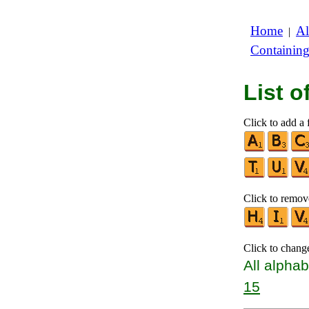
Home
Al
|
Containin
List 
Click to add a f
Click to remove
Click to chang
All alphab
15