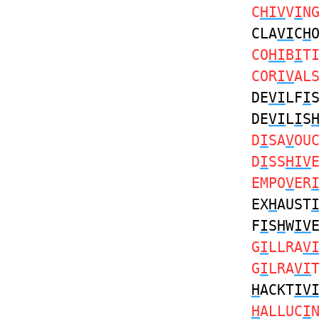
C
HIV
V
I
N
CLA
VI
C
H
CO
HI
B
I
T
COR
IV
AL
DE
VI
LF
I
DE
VI
L
I
S
D
I
SA
V
OU
D
I
SS
HIV
EMPO
V
ER
EX
H
AUST
F
I
S
H
W
IV
G
I
LLRA
V
G
I
LRA
VI
H
ACKT
IV
H
ALLUC
I