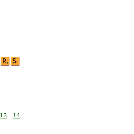
|
13
14