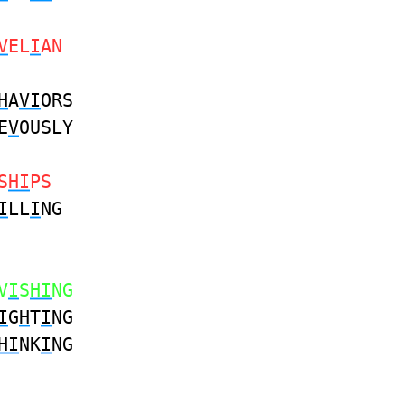
V
EL
I
AN
H
A
VI
ORS
E
V
OUSLY
S
HI
PS
I
LL
I
NG
V
I
S
HI
NG
I
G
H
T
I
NG
HI
NK
I
NG