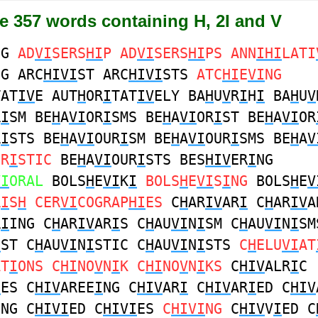
e 357 words containing H, 2I and V
NG
AD
VI
SERS
HI
P AD
VI
SERS
HI
PS ANN
IHI
LATI
NG ARC
HIVI
ST ARC
HIVI
STS
ATC
HI
E
VI
NG
TAT
IV
E AUT
H
OR
I
TAT
IV
ELY BA
H
U
V
R
I
H
I
BA
H
U
V
R
I
SM BE
H
A
VI
OR
I
SMS BE
H
A
VI
OR
I
ST BE
H
A
VI
OR
R
I
STS BE
H
A
VI
OUR
I
SM BE
H
A
VI
OUR
I
SMS BE
H
A
V
UR
I
STIC
BE
H
A
VI
OUR
I
STS BES
HIV
ER
I
NG
VI
ORAL
BOLS
H
E
VI
K
I
BOLS
H
E
VI
S
I
NG
BOLS
H
E
V
R
I
S
H
CER
VI
COGRAP
HI
ES
C
H
AR
IV
AR
I
C
H
AR
IV
A
R
I
ING C
H
AR
IV
AR
I
S C
H
AU
VI
N
I
SM C
H
AU
VI
N
I
SM
I
ST C
H
AU
VI
N
I
STIC C
H
AU
VI
N
I
STS
C
H
ELU
VI
AT
AT
I
ONS C
HI
NO
V
N
I
K C
HI
NO
V
N
I
KS
C
HIV
ALR
I
C
I
ES C
HIV
AREE
I
NG C
HIV
AR
I
C
HIV
AR
I
ED C
HIV
ING C
HIVI
ED C
HIVI
ES
C
HIVI
NG
C
HIV
V
I
ED C