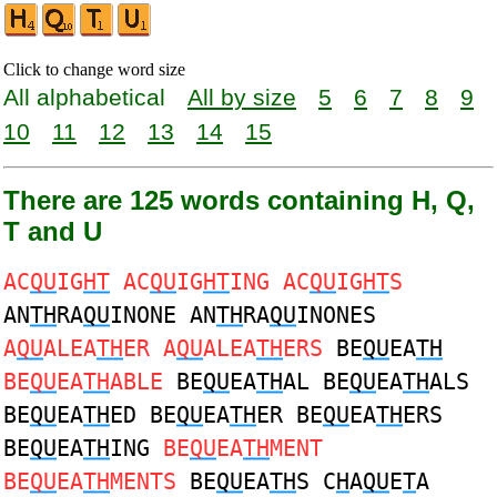
Click to change word size
All alphabetical
All by size
5
6
7
8
9
10
11
12
13
14
15
There are 125 words containing H, Q,
T and U
AC
QU
IG
HT
AC
QU
IG
HT
ING AC
QU
IG
HT
S
AN
TH
RA
QU
INONE AN
TH
RA
QU
INONES
A
QU
ALEA
TH
ER A
QU
ALEA
TH
ERS
BE
QU
EA
TH
BE
QU
EA
TH
ABLE
BE
QU
EA
TH
AL BE
QU
EA
TH
ALS
BE
QU
EA
TH
ED BE
QU
EA
TH
ER BE
QU
EA
TH
ERS
BE
QU
EA
TH
ING
BE
QU
EA
TH
MENT
BE
QU
EA
TH
MENTS
BE
QU
EA
TH
S C
H
A
QU
E
T
A