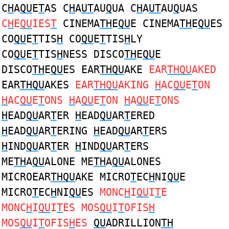
C
H
A
QU
E
T
AS C
H
A
UT
AU
Q
UA C
H
A
UT
AU
Q
UAS
C
H
E
QU
IES
T
CINEMA
TH
E
QU
E CINEMA
TH
E
QU
ES
CO
QU
E
T
TIS
H
CO
QU
E
T
TIS
H
LY
CO
QU
E
T
TIS
H
NESS DISCO
TH
E
QU
E
DISCO
TH
E
QU
ES EAR
THQU
AKE
EAR
THQU
AKED
EAR
THQU
AKES
EAR
THQU
AKING
H
AC
QU
E
T
ON
H
AC
QU
E
T
ONS
H
A
QU
E
T
ON
H
A
QU
E
T
ONS
H
EAD
QU
AR
T
ER
H
EAD
QU
AR
T
ERED
H
EAD
QU
AR
T
ERING
H
EAD
QU
AR
T
ERS
H
IND
QU
AR
T
ER
H
IND
QU
AR
T
ERS
ME
TH
A
QU
ALONE ME
TH
A
QU
ALONES
MICROEAR
THQU
AKE MICRO
T
EC
H
NI
QU
E
MICRO
T
EC
H
NI
QU
ES
MONC
H
I
QU
I
T
E
MONC
H
I
QU
I
T
ES MOS
QU
I
T
OFIS
H
MOS
QU
I
T
OFIS
H
ES
QU
ADRILLION
TH