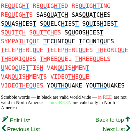
RE
QU
IG
HT
RE
QU
IG
HT
ED RE
QU
IG
HT
ING
RE
QU
IG
HT
S
SAS
QU
A
T
C
H
SAS
QU
A
T
C
H
ES
S
QU
AS
H
IES
T
S
QU
ELC
H
IES
T
S
QU
IS
H
IES
T
S
QU
I
T
C
H
S
QU
I
T
C
H
ES
S
QU
OOS
H
IES
T
SYMPA
TH
I
QU
E
T
EC
H
NI
QU
E
T
EC
H
NI
QU
ES
T
ELEP
H
ERI
QU
E
T
ELEP
H
ERI
QU
ES
TH
EORI
QU
E
TH
EORI
QU
ES
TH
REE
QU
EL
TH
REE
QU
ELS
U
NCO
Q
UE
T
TIS
H
VAN
QU
IS
H
MEN
T
VAN
QU
IS
H
MEN
T
S VIDEO
TH
E
QU
E
VIDEO
TH
E
QU
ES
YO
UTHQ
UAKE YO
UTHQ
UAKES
Scrabble words — in black are valid world wide —
in RED
are not
valid in North America —
in GREEN
are valid only in North
America.
Back to top
Edit List
Previous List
Next List