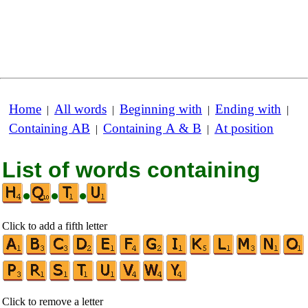
Home
All words
Beginning with
Ending with
|
|
|
|
Containing AB
Containing A & B
At position
|
|
List of words containing
•
•
•
Click to add a fifth letter
Click to remove a letter