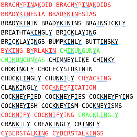
BRACH
Y
P
IN
A
K
OID BRACH
Y
P
IN
A
K
OIDS
BRAD
YKIN
ESIA BRAD
YKIN
ESIAS
BRAD
YKIN
IN BRAD
YKIN
INS BRA
IN
SIC
K
L
Y
BREATHTA
KIN
GL
Y
BR
I
C
K
LA
Y
I
N
G
BR
I
C
K
LA
Y
I
N
GS BUMP
KIN
L
Y
BUTT
IN
S
KY
B
YKIN
G B
Y
RLA
KIN
CH
IK
U
N
GUN
Y
A
CH
IK
U
N
GUN
Y
AS
CH
I
M
N
E
Y
LI
K
E CH
INKY
CHO
KIN
GL
Y
CHOLEC
Y
STO
KIN
IN
CHUC
K
L
IN
GL
Y
CHU
NKI
L
Y
CH
Y
AC
KIN
G
CLA
NKI
NGL
Y
COC
KN
E
Y
F
I
CATION
COC
KN
E
Y
F
I
ED COC
KN
E
Y
F
I
ES COC
KN
E
Y
FY
I
NG
COC
KN
E
YI
SH COC
KN
E
YI
SM COC
KN
E
YI
SMS
COC
KNI
F
Y
COC
KNI
F
Y
ING
CRAC
K
L
IN
GL
Y
CRA
NKI
L
Y
CREA
KIN
GL
Y
CR
INK
L
Y
C
Y
BERSTAL
KIN
G C
Y
BERSTAL
KIN
GS