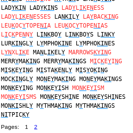
LAD
YKIN
LAD
YKIN
S
LAD
Y
L
IK
E
N
ESS
LAD
Y
L
IK
E
N
ESSES
LA
NKI
L
Y
LA
Y
BAC
KIN
G
LEU
K
OC
Y
TOPE
NI
A LEU
K
OC
Y
TOPE
NI
AS
L
I
C
K
PE
N
N
Y
L
INK
BO
Y
L
INK
BO
Y
S L
INKY
LUR
KIN
GL
Y
L
Y
MPHO
KIN
E L
Y
MPHO
KIN
ES
L
YN
XL
IK
E
MA
N
L
IK
EL
Y
MARROWS
KYIN
G
MERR
Y
MA
KIN
G MERR
Y
MA
KIN
GS
M
I
C
K
E
Y
I
N
G
M
I
S
K
E
Y
I
N
G M
I
STA
K
E
N
L
Y
M
I
S
Y
O
K
I
N
G
MOC
KIN
GL
Y
MO
N
E
Y
MA
KI
NG MO
N
E
Y
MA
KI
NGS
MO
NK
E
YI
NG MO
NK
E
YI
SH
MO
NK
E
YI
SM
MO
NK
E
YI
SMS
MO
NK
E
Y
SH
I
NE MO
NK
E
Y
SH
I
NES
MO
NKI
SHL
Y
M
Y
THMA
KIN
G M
Y
THMA
KIN
GS
NI
TPIC
KY
Pages:
1
2