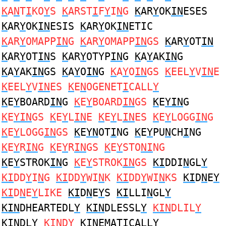
K
A
N
T
I
KO
Y
S
K
ARST
I
F
Y
I
N
G
K
AR
Y
OK
IN
ESES
K
AR
Y
OK
IN
ESIS
K
AR
Y
OK
IN
ETIC
K
AR
Y
OMAPP
IN
G
K
AR
Y
OMAPP
IN
GS
K
AR
Y
OT
IN
K
AR
Y
OT
IN
S
K
AR
Y
OTYP
IN
G
K
A
Y
AK
IN
G
K
A
Y
AK
IN
GS
K
A
Y
O
IN
G
K
A
Y
O
IN
GS
K
EEL
Y
V
IN
E
K
EEL
Y
V
IN
ES
K
E
N
OGENET
I
CALL
Y
K
E
Y
BOARD
IN
G
K
E
Y
BOARD
IN
GS
K
E
YIN
G
K
E
YIN
GS
K
E
Y
L
IN
E
K
E
Y
L
IN
ES
K
E
Y
LOGG
IN
G
K
E
Y
LOGG
IN
GS
K
E
YN
OT
I
NG
K
E
Y
PU
N
CH
I
NG
K
E
Y
R
IN
G
K
E
Y
R
IN
GS
K
E
Y
STO
NI
NG
K
E
Y
STROK
IN
G
K
E
Y
STROK
IN
GS
KI
DDI
N
GL
Y
KI
DD
Y
I
N
G
KI
DD
Y
WI
N
K
KI
DD
Y
WI
N
KS
KI
D
N
E
Y
KI
D
N
E
Y
LIKE
KI
D
N
E
Y
S
KI
LLI
N
GL
Y
KIN
DHEARTEDL
Y
KIN
DLESSL
Y
KIN
DLIL
Y
KIN
DL
Y
KIN
D
Y
KIN
EMATICALL
Y