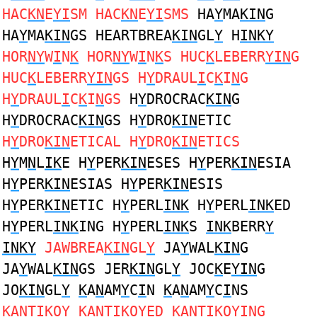
HAC
KN
E
YI
SM HAC
KN
E
YI
SMS
HA
Y
MA
KIN
G
HA
Y
MA
KIN
GS HEARTBREA
KIN
GL
Y
H
INKY
HOR
NY
W
I
N
K
HOR
NY
W
I
N
K
S HUC
K
LEBERR
YIN
G
HUC
K
LEBERR
YIN
GS H
Y
DRAUL
I
C
K
I
N
G
H
Y
DRAUL
I
C
K
I
N
GS
H
Y
DROCRAC
KIN
G
H
Y
DROCRAC
KIN
GS H
Y
DRO
KIN
ETIC
H
Y
DRO
KIN
ETICAL H
Y
DRO
KIN
ETICS
H
Y
M
N
L
IK
E H
Y
PER
KIN
ESES H
Y
PER
KIN
ESIA
H
Y
PER
KIN
ESIAS H
Y
PER
KIN
ESIS
H
Y
PER
KIN
ETIC H
Y
PERL
INK
H
Y
PERL
INK
ED
H
Y
PERL
INK
ING H
Y
PERL
INK
S
INK
BERR
Y
INKY
JAWBREA
KIN
GL
Y
JA
Y
WAL
KIN
G
JA
Y
WAL
KIN
GS JER
KIN
GL
Y
JOC
K
E
YIN
G
JO
KIN
GL
Y
K
A
N
AM
Y
C
I
N
K
A
N
AM
Y
C
I
NS
K
A
N
T
I
KO
Y
K
A
N
T
I
KO
Y
ED
K
A
N
T
I
KO
Y
ING