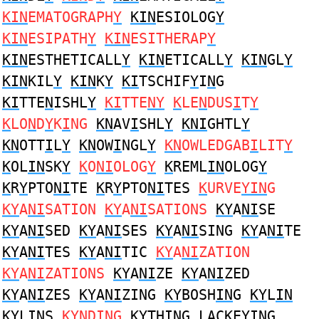
KIN
EMATOGRAPH
Y
KIN
ESIOLOG
Y
KIN
ESIPATH
Y
KIN
ESITHERAP
Y
KIN
ESTHETICALL
Y
KIN
ETICALL
Y
KIN
GL
Y
KIN
KIL
Y
KIN
K
Y
KI
TSCHIF
Y
I
N
G
KI
TTE
N
ISHL
Y
KI
TTE
NY
K
LE
N
DUS
I
T
Y
K
LO
N
D
Y
K
I
NG
KN
AV
I
SHL
Y
KNI
GHTL
Y
KN
OTT
I
L
Y
KN
OW
I
NGL
Y
KN
OWLEDGAB
I
LIT
Y
K
OL
IN
SK
Y
K
O
NI
OLOG
Y
K
REML
IN
OLOG
Y
K
R
Y
PTO
NI
TE
K
R
Y
PTO
NI
TES
K
URVE
YIN
G
KY
A
NI
SATION
KY
A
NI
SATIONS
KY
A
NI
SE
KY
A
NI
SED
KY
A
NI
SES
KY
A
NI
SING
KY
A
NI
TE
KY
A
NI
TES
KY
A
NI
TIC
KY
A
NI
ZATION
KY
A
NI
ZATIONS
KY
A
NI
ZE
KY
A
NI
ZED
KY
A
NI
ZES
KY
A
NI
ZING
KY
BOSH
IN
G
KY
L
IN
KY
L
IN
S
KYN
D
I
NG
KY
TH
IN
G LAC
K
E
YIN
G