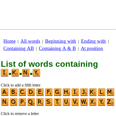
Home
All words
Beginning with
Ending with
|
|
|
|
Containing AB
Containing A & B
At position
|
|
List of words containing
•
•
•
Click to add a fifth letter
Click to remove a letter