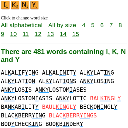
Click to change word size
All alphabetical
All by size
4
5
6
7
8
9
10
11
12
13
14
15
There are 481 words containing I, K, N
and Y
AL
K
AL
I
F
Y
I
N
G AL
K
AL
IN
IT
Y
AL
KY
LAT
IN
G
AL
KY
LAT
I
O
N
AL
KY
LAT
I
O
N
S A
NKY
LOS
I
NG
A
NKY
LOS
I
S A
NKY
LOSTOM
I
ASES
A
NKY
LOSTOM
I
ASIS A
NKY
LOT
I
C
BAL
KIN
GL
Y
BA
NK
AB
I
LIT
Y
BAUL
KIN
GL
Y
BEC
K
O
NI
NGL
Y
BLAC
K
BERR
YIN
G
BLAC
K
BERR
YIN
GS
BOD
Y
CHEC
KIN
G BOO
K
B
IN
DER
Y