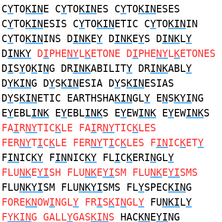
C
Y
TO
KIN
E C
Y
TO
KIN
ES C
Y
TO
KIN
ESES
C
Y
TO
KIN
ESIS C
Y
TO
KIN
ETIC C
Y
TO
KIN
IN
C
Y
TO
KIN
INS D
INK
E
Y
D
INK
E
Y
S D
INK
L
Y
D
INKY
D
I
PHE
NY
L
K
ETONE D
I
PHE
NY
L
K
ETONES
D
I
S
Y
O
K
I
N
G DR
INK
ABILIT
Y
DR
INK
ABL
Y
D
YKIN
G D
Y
S
KIN
ESIA D
Y
S
KIN
ESIAS
D
Y
S
KIN
ETIC EARTHSHA
KIN
GL
Y
E
N
S
KYI
NG
E
Y
EBL
INK
E
Y
EBL
INK
S E
Y
EW
INK
E
Y
EW
INK
S
FA
I
R
NY
TIC
K
LE FA
I
R
NY
TIC
K
LES
FER
NY
T
I
C
K
LE FER
NY
T
I
C
K
LES F
IN
IC
K
ET
Y
F
IN
IC
KY
F
IN
NIC
KY
FL
I
C
K
ERI
N
GL
Y
FLU
NK
E
YI
SH FLU
NK
E
YI
SM FLU
NK
E
YI
SMS
FLU
NKYI
SM FLU
NKYI
SMS FL
Y
SPEC
KIN
G
FORE
KN
OW
I
NGL
Y
FR
I
S
K
I
N
GL
Y
FU
NKI
L
Y
F
YKIN
G GALL
Y
GAS
KIN
S
HAC
KN
E
YI
NG