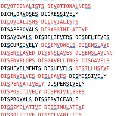
DE
V
OTIONA
L
I
S
T
S
DE
V
OTIONA
L
NE
SS
DICH
L
OR
V
O
S
E
S
DIGRE
SS
I
V
E
L
Y
DI
L
U
V
IALI
S
M
S
DI
L
U
V
IALI
S
T
S
DI
S
APPRO
V
A
LS
DI
S
A
S
SIMI
L
ATI
V
E
DI
S
A
V
OWA
LS
DI
S
BE
L
IE
V
ER
S
DI
S
BE
L
IE
V
E
S
DI
S
CUR
S
I
V
E
L
Y
DI
S
EM
V
OWE
LS
DI
S
EN
SL
A
V
E
DI
S
EN
SL
A
V
ED DI
S
EN
SL
A
V
ES DI
S
EN
SL
A
V
ING
DI
S
EN
V
E
L
OP
S
DI
S
GA
V
E
L
LING
S
DI
S
GA
V
E
LS
DI
S
HE
V
E
L
MENT
S
DI
S
HE
V
E
LS
DI
S
I
L
LU
S
I
V
E
DI
S
IN
V
O
L
VE
S
DI
SL
EA
V
E
S
DI
S
MI
S
SI
V
E
L
Y
DI
S
PEN
S
ATI
V
E
L
Y
DI
S
PER
S
I
V
E
L
Y
DI
S
PO
S
ITI
V
E
L
Y DI
S
PRI
V
I
L
EGE
S
DI
S
PRO
V
A
LS
DI
SS
ER
V
ICEAB
L
E
DI
SS
IMI
L
ATI
V
E DI
SS
IMU
L
ATI
V
E
DI
SS
O
L
UTI
V
E DI
SS
O
LV
ABILITY