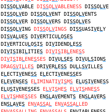
DI
SS
O
LV
ABLE
DI
SS
O
LV
ABLENESS
DI
SS
O
LV
E
DI
SS
O
LV
ED DI
SS
O
LV
ENT DI
SS
O
LV
ENTS
DI
SS
O
LV
ER DI
SS
O
LV
ERS DI
SS
O
LV
ES
DI
SS
O
LV
ING
DI
SS
O
LV
INGS
DI
SS
UASI
V
E
L
Y
DI
SV
A
L
UE
S
DI
V
ERTICU
L
O
S
E
S
DI
V
ERTICU
L
O
S
I
S
DI
V
IDEND
L
E
SS
DI
V
I
S
IBI
L
ITIE
S
DI
V
I
S
IB
L
ENE
S
S
DI
V
I
S
IB
L
ENE
S
SES
DI
V
U
LS
E
S
DI
V
U
LS
ION
S
DRAG
SV
I
L
LE
S
DRI
V
ER
L
E
SS
DU
L
L
SV
ILLE
S
E
L
ECTI
V
ENE
SS
E
L
ECTI
V
ENE
SS
ES
E
L
E
V
EN
S
E
S
E
L
IMINATI
V
I
S
M
S
E
L
U
S
I
V
ENE
S
S
E
L
U
S
I
V
ENE
S
SES
E
LV
I
S
HE
S
E
LV
I
S
HNE
S
S
E
LV
I
S
HNE
S
SES
EN
SL
A
V
EMENT
S
EN
SL
A
V
ER
S
EN
SL
A
V
E
S
EN
V
A
SS
A
L
EN
V
A
SS
A
L
LED
EN
V
A
SS
A
L
LING EN
V
A
SS
A
L
S
EN
V
IAB
L
ENE
SS