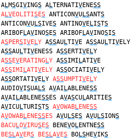
A
L
M
S
GI
V
ING
S
A
L
TERNATI
V
ENE
SS
A
LV
EOLITI
S
E
S
ANTICON
V
U
LS
ANT
S
ANTICON
V
U
LS
IVE
S
ANTINO
V
E
L
I
S
T
S
ARIBOF
L
A
V
INO
S
E
S
ARIBOF
L
A
V
INO
S
I
S
A
S
PER
S
I
V
E
L
Y
A
SS
AU
L
TI
V
E A
SS
AU
L
TI
V
ELY
A
SS
AU
L
TI
V
ENESS A
SS
ERTI
V
E
L
Y
A
SS
E
V
ERATING
L
Y
A
SS
IMI
L
ATI
V
E
A
SS
IMI
L
ATI
V
ELY
A
SS
OCIATI
V
E
L
Y
A
SS
ORTATI
V
E
L
Y
A
SS
UMPTI
V
E
L
Y
AUDIO
V
I
S
UA
LS
A
V
AI
L
ABLENE
SS
A
V
AI
L
ABLENE
SS
ES A
V
A
S
CU
L
ARITIE
S
A
V
ICU
L
TURI
S
T
S
A
V
OWAB
L
ENE
SS
A
V
OWAB
L
ENE
SS
ES
A
V
U
LS
E
S
A
V
U
LS
ION
S
BACU
L
O
V
IRU
S
E
S
BENE
V
O
L
ENTNE
SS
BE
SL
A
V
ER
S
BE
SL
A
V
E
S
BO
LS
HE
V
IK
S