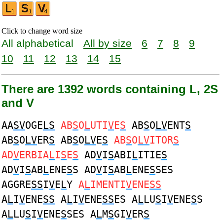
Click to change word size
All alphabetical
All by size
6
7
8
9
10
11
12
13
14
15
There are 1392 words containing L, 2S
and V
AA
SV
OGE
LS
AB
S
O
L
UTI
V
E
S
AB
S
O
LV
ENT
S
AB
S
O
LV
ER
S
AB
S
O
LV
E
S
AB
S
O
LV
ITOR
S
AD
V
ERBIA
L
I
S
E
S
AD
V
I
S
ABI
L
ITIE
S
AD
V
I
S
AB
L
ENE
S
S AD
V
I
S
AB
L
ENE
S
SES
AGGRE
SS
I
V
E
L
Y
A
L
IMENTI
V
ENE
SS
A
L
I
V
ENE
SS
A
L
I
V
ENE
SS
ES A
L
LU
S
I
V
ENE
S
S
A
L
LU
S
I
V
ENE
S
SES A
L
M
S
GI
V
ER
S