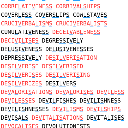
CORRE
L
ATI
V
ENE
SS
CORRI
V
A
LS
HIP
S
CO
V
ER
L
E
SS
CO
V
ER
SL
IP
S
COW
LS
TA
V
E
S
CRUCI
V
ERBA
L
I
S
M
S
CRUCI
V
ERBA
L
I
S
T
S
CUMU
L
ATI
V
ENE
SS
DECEI
V
AB
L
ENE
SS
DECI
V
I
L
I
S
E
S
DEGRE
SS
I
V
E
L
Y
DE
L
U
S
I
V
ENE
S
S DE
L
U
S
I
V
ENE
S
SES
DEPRE
SS
I
V
E
L
Y
DE
S
I
LV
ERI
S
ATION
DE
S
I
LV
ERI
S
E DE
S
I
LV
ERI
S
ED
DE
S
I
LV
ERI
S
ES DE
S
I
LV
ERI
S
ING
DE
S
I
LV
ERIZE
S
DE
S
I
LV
ER
S
DE
V
A
L
ORI
S
ATION
S
DE
V
A
L
ORI
S
E
S
DE
V
I
L
E
SS
DE
V
I
L
E
SS
ES
DE
V
I
L
FI
S
HE
S
DE
V
I
L
I
S
HNE
S
S
DE
V
I
L
I
S
HNE
S
SES
DE
V
I
L
I
S
M
S
DE
V
I
LS
HIP
S
DE
V
I
S
A
LS
DE
V
ITA
L
I
S
ATION
S
DE
V
ITA
L
I
S
E
S
DE
V
OCA
L
I
S
E
S
DE
V
O
L
UTIONI
S
T
S