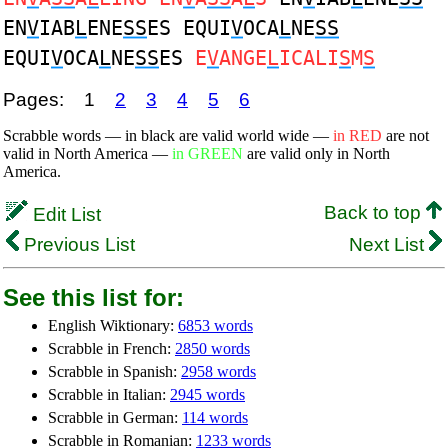
EN
V
IAB
L
ENE
SS
ES EQUI
V
OCA
L
NE
SS
EQUI
V
OCA
L
NE
SS
ES
E
V
ANGE
L
ICALI
S
M
S
Pages:
1
2
3
4
5
6
Scrabble words — in black are valid world wide —
in RED
are not
valid in North America —
in GREEN
are valid only in North
America.
Back to top
Edit List
Previous List
Next List
See this list for:
English Wiktionary:
6853 words
Scrabble in French:
2850 words
Scrabble in Spanish:
2958 words
Scrabble in Italian:
2945 words
Scrabble in German:
114 words
Scrabble in Romanian:
1233 words