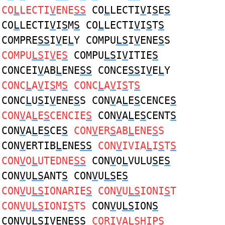
CO
L
LECTI
V
ENE
SS
CO
L
LECTI
V
I
S
E
S
CO
L
LECTI
V
I
S
M
S
CO
L
LECTI
V
I
S
T
S
COMPRE
SS
I
V
E
L
Y COMPU
LS
I
V
ENE
S
S
COMPU
LS
I
V
E
S
COMPU
LS
I
V
ITIE
S
CONCEI
V
AB
L
ENE
SS
CONCE
SS
I
V
E
L
Y
CONC
L
A
V
I
S
M
S
CONC
L
A
V
I
S
T
S
CONC
L
U
S
I
V
ENE
S
S CON
V
A
L
E
S
CENCE
S
CON
V
A
L
E
S
CENCIE
S
CON
V
A
L
E
S
CENT
S
CON
V
A
L
E
S
CE
S
CON
V
ER
S
AB
L
ENE
S
S
CON
V
ERTIB
L
ENE
SS
CON
V
IVIA
L
I
S
T
S
CON
V
O
L
UTEDNE
SS
CON
V
O
L
VULU
S
E
S
CON
V
U
LS
ANT
S
CON
V
U
LS
E
S
CON
V
U
LS
IONARIE
S
CON
V
U
LS
IONI
S
T
CON
V
U
LS
IONI
S
TS
CON
V
U
LS
ION
S
CON
V
U
LS
IVENE
S
S
CORI
V
A
LS
HIP
S