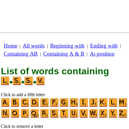
Home
All words
Beginning with
Ending with
|
|
|
|
Containing AB
Containing A & B
At position
|
|
List of words containing
•
•
•
Click to add a fifth letter
Click to remove a letter